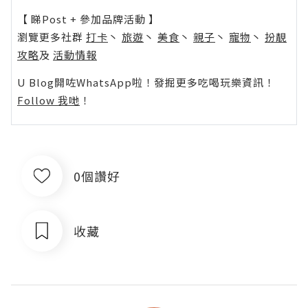
【 睇Post + 參加品牌活動 】
瀏覽更多社群
打卡
丶
旅遊
丶
美食
丶
親子
丶
寵物
丶
扮靚
攻略
及
活動情報
U Blog開咗WhatsApp啦！發掘更多吃喝玩樂資訊！
Follow 我哋
！
0個讚好
收藏