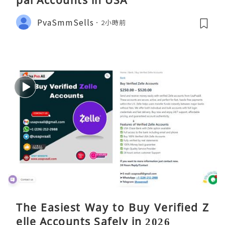
pal Accounts in USA
PvaSmmSells
2小時前
The Easiest Way to Buy Verified Z
elle Accounts Safely in 2026