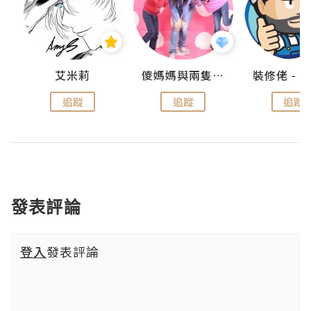
點滴
艾米莉
儍媽媽與兩隻小魔怪之家
追蹤
追蹤
追蹤
發表評論
登入
發表評論