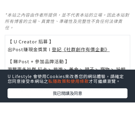
*本站之內容由作者所提供，並不代表本站的立場。因此本站對
所有博客的立場、真實性、準確性及完整性不負任何法律責
任。
【 U Creator 招募 】
出Post賺現金獎賞 l
登記《社群創作有價企劃》
【 睇Post + 參加品牌活動 】
瀏覽更多社群
打卡
丶
旅遊
丶
美食
丶
親子
丶
寵物
丶
扮靚
U Lifestyle 會使用Cookies來改善您的網站體驗，請確定
攻略
及
活動情報
您同意接受本網站之
私隱政策和使用條款
才可繼續瀏覽。
U Blog開咗WhatsApp啦！發掘更多吃喝玩樂資訊！
我已閱讀及同意
Follow 我哋
！
0個讚好