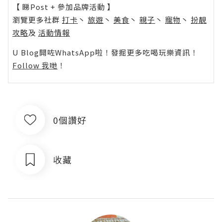
【 睇Post + 參加品牌活動 】
瀏覽更多社群
打卡
丶
旅遊
丶
美食
丶
親子
丶
寵物
丶
扮靚
攻略
及
活動情報
U Blog開咗WhatsApp啦！發掘更多吃喝玩樂資訊！
Follow 我哋
！
0個讚好
收藏