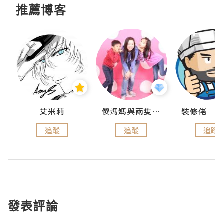
推薦博客
點滴
艾米莉
儍媽媽與兩隻小魔怪之家
追蹤
追蹤
追蹤
發表評論