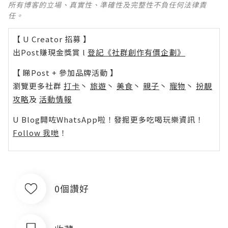
所有博客的立場、真實性、準確性及完整性不負任何法律責
任。
【 U Creator 招募 】
出Post賺現金獎賞 l
登記《社群創作有價企劃》
【 睇Post + 參加品牌活動 】
瀏覽更多社群
打卡
丶
旅遊
丶
美食
丶
親子
丶
寵物
丶
扮靚
攻略
及
活動情報
U Blog開咗WhatsApp啦！發掘更多吃喝玩樂資訊！
Follow 我哋
！
0個讚好