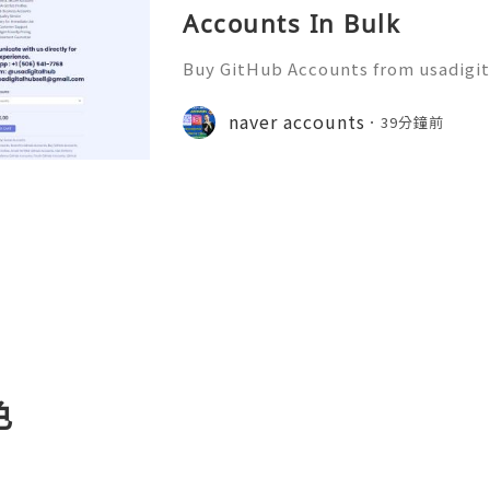
Accounts In Bulk
Buy GitHub Accounts from usadigi
Fast & Reliable 24/7 Customer Su
pp :+1 (506) 541-7768 💫💎💲💫🌐✨
naver accounts
39分鐘前
b 💫💎💲💫🌐✨💎Discord: usadigital
色