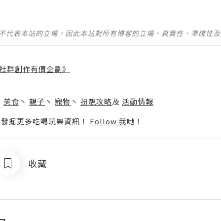
並不代表本站的立場。因此本站對所有博客的立場、真實性、準確性
社群創作有價企劃》
】
丶
美食
丶
親子
丶
寵物
丶
扮靚攻略
及
活動情報
p啦！發掘更多吃喝玩樂資訊！
Follow 我哋
！
收藏