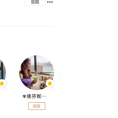
追蹤
✾達芬妮•愛孩子•愛生活✾
wendysugar享受生活gogogo
追蹤
追蹤