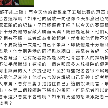
他都不能上陣！而今天他的宿敵拿了五場比賽的冠軍
也會這樣嗎？如果他的宿敵一向也像今天那麼出色
冠軍騎師的紀錄，早已經逼近了吧？以今天的賽事
乎十分為他的宿敵大勝而高興！既然是這樣，他們
？稍有不順，或者認為會被超越，就會被他們瞧不
？不要說這一次是他自己不爭氣，即使他是十分順
表示，他令到香港的同行難以糊口！甚至有曾經十
馬會辭退！也有記者認為是因為他令當事人的策騎
不法手段賺錢！這樣的一個有那麼多人想排除的優
何患無辭的人！少提也吧！至於有些記者會很不屑
暗示他是衰神！他從來也沒有說過自己是神！記者
人來罵，會有三隻手指指住自己」這個說法而言，
出，在第二個騎師胯下勝出的馬匹，可是記者可以
會永遠只會贏不會輸嗎？如果有馬迷的想法跟記者
錢呢？