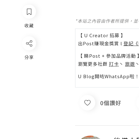
*本站之內容由作者所提供，
收藏
【 U Creator 招募 】
出Post賺現金獎賞 l
登記《
【 睇Post + 參加品牌活動 
分享
瀏覽更多社群
打卡
丶
旅遊
U Blog開咗WhatsAp
0個讚好