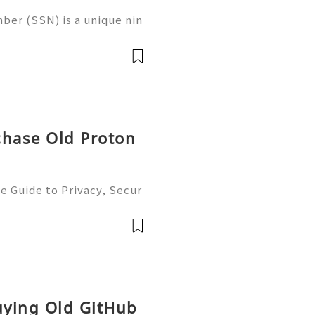
ber (SSN) is a unique nin
 in the United States for
 records, taxation, and g
chase Old Proton
e Guide to Privacy, Secur
6) 💫💎💲💫🌐✨💎Fast & Re
💲💫🌐✨💎WhatsApp :+1 (5
m: @usadig
Buying Old GitHub