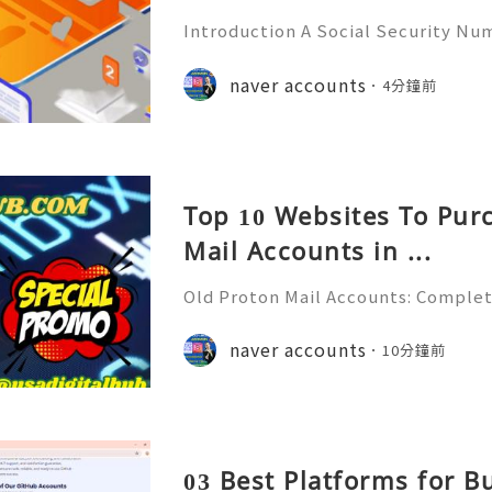
Introduction A Social Security Num
e-digit identification number used
official identification, employment
naver accounts
4分鐘前
overnment-related pur
Top 10 Websites To Pur
Mail Accounts in ...
Old Proton Mail Accounts: Complet
ity, Features & Best Practices (202
liable 24/7 Customer Support 💫💎
naver accounts
10分鐘前
06) 541-7768 💫💎💲💫🌐✨💎Telegra
03 Best Platforms for 