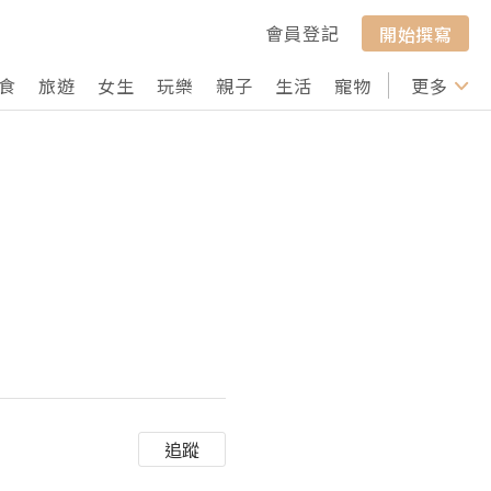
會員登記
開始撰寫
食
旅遊
女生
玩樂
親子
生活
寵物
行山
更多
打卡
追蹤