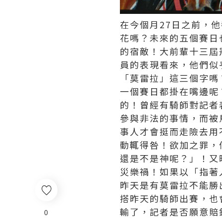
在今個月27日之前，
花嗎？未來的五個賽日
的宿敵！大前輩十三屆
員的表現看來，他們似
「莫雷拉」這三個字嗎
一個賽日都掛在嘴邊呢
的！曾經有騎師對記者
參與非法的事情，而被
事人才會挺而走險去用
動輒得咎！欲加之罪，
還是不是神呢？」！又
災樂禍！如果以「指著
昨天是有莫雷拉不能勝
搭昨天的騎師出賽，也
輸了，記者是否願意賠
0