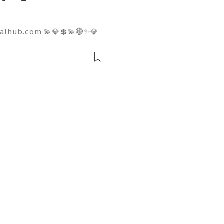
talhub.com 💫💎💲💫🌐✨💎
pport 💫💎💲💫🌐✨💎WhatsA
💎Telegram: @usadigitalhu
hub 💫💎💲💫🌐✨💎Email:us