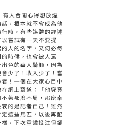
！有人會開心得想放煙
的話，根本就不會成為他
舉行時，有些媒體的評述
可以嘗試有一天不要提
起的人的名字，又何必每
利的時候，也會被人罵
分出色的華人騎師，因為
機會少了！收入少了！當
秀者！一個在大家心目中
地在網上寫道：「他究竟
用不著那麼不屑，那麼幸
最衰的是記者自己！雖然
肯定這些馬匹，以後再配
一樣，下次重錘投注但卻