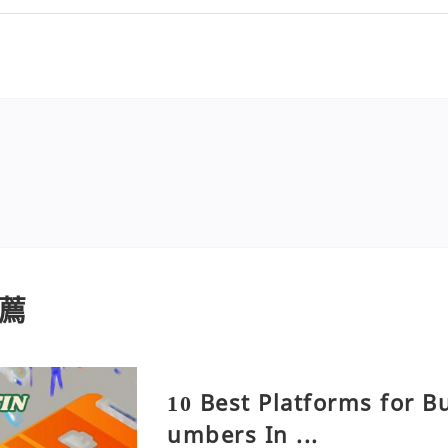
薦
10 Best Platforms for B
umbers In ...