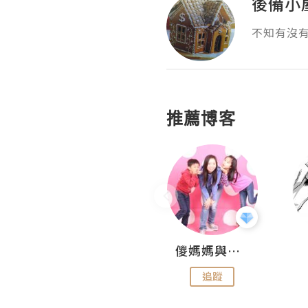
後備小
不知有沒
推薦博客
Hahakelly的生活點滴
儍媽媽與兩隻小魔怪之家
追蹤
追蹤