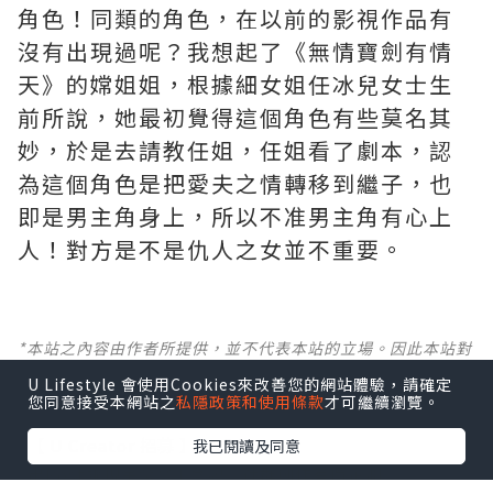
角色！同類的角色，在以前的影視作品有
沒有出現過呢？我想起了《無情寶劍有情
天》的嫦姐姐，根據細女姐任冰兒女士生
前所說，她最初覺得這個角色有些莫名其
妙，於是去請教任姐，任姐看了劇本，認
為這個角色是把愛夫之情轉移到繼子，也
即是男主角身上，所以不准男主角有心上
人！對方是不是仇人之女並不重要。
*本站之內容由作者所提供，並不代表本站的立場。因此本站對
所有博客的立場、真實性、準確性及完整性不負任何法律責
U Lifestyle 會使用Cookies來改善您的網站體驗，請確定
任。
您同意接受本網站之
私隱政策和使用條款
才可繼續瀏覽。
【 U Creator 招募 】
我已閱讀及同意
出Post賺現金獎賞 l
登記《社群創作有價企劃》