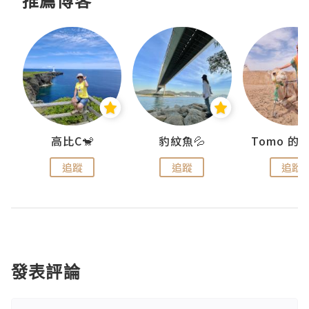
推薦博客
)
高比C🐒
豹紋魚💦
追蹤
追蹤
追蹤
發表評論