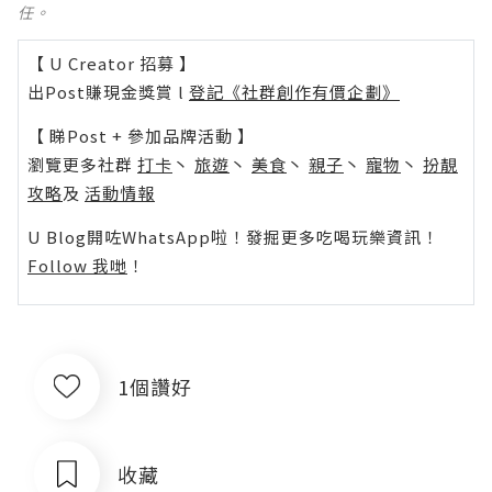
任。
【 U Creator 招募 】
出Post賺現金獎賞 l
登記《社群創作有價企劃》
【 睇Post + 參加品牌活動 】
瀏覽更多社群
打卡
丶
旅遊
丶
美食
丶
親子
丶
寵物
丶
扮靚
攻略
及
活動情報
U Blog開咗WhatsApp啦！發掘更多吃喝玩樂資訊！
Follow 我哋
！
1個讚好
收藏