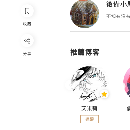
後備小
不知有沒
收藏
推薦博客
分享
Hahakelly的生活點滴
艾米莉
追蹤
追蹤