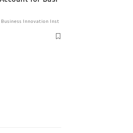
 Business Innovation Inst
powerful platforms for b
wareness, connect with c