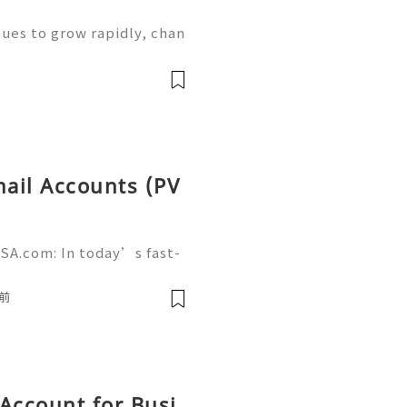
ues to grow rapidly, chan
, send payments, and ha
n 2026–2027, mobile payme
mail Accounts (PV
SA.com: In today’s fast-
 communication remains a
 many platforms are availa
前
Account for Busi