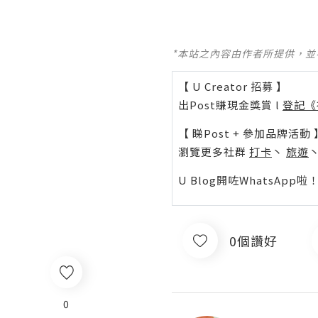
*本站之內容由作者所提供，
【 U Creator 招募 】
出Post賺現金獎賞 l
登記《
【 睇Post + 參加品牌活動 
瀏覽更多社群
打卡
丶
旅遊
U Blog開咗WhatsAp
0個讚好
0