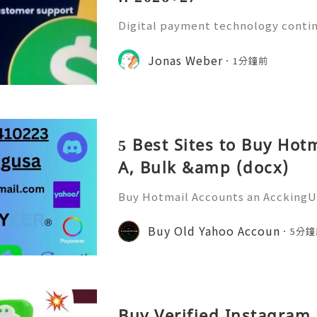
Digital payment technology contin
ging the way people manage money
ndle online financial activities. I
Jonas Weber
1分鐘前
nt platforms are expected t
5 Best Sites to Buy Hot
A, Bulk &amp (docx)
Buy Hotmail Accounts an AcckingU
paced digital environment, email
core part of online activity. While
Buy Old Yahoo Accoun
5分鐘
ble, AcckingUSA.com Hotmai
Buy Verified Instagram 