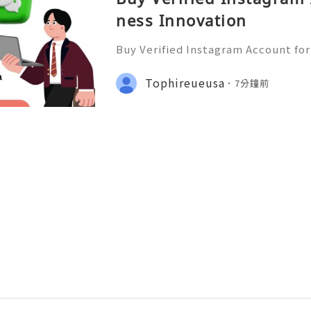
ness Innovation
Buy Verified Instagram Account for
agram has become one of the most 
usinesses looking to build brand a
Tophireueusa
7分鐘前
ustomers, and create stron