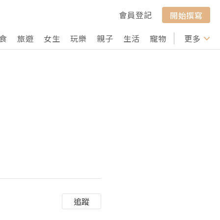
會員登記
開始撰寫
食
旅遊
女生
玩樂
親子
生活
寵物
行山
更多
打卡
追蹤