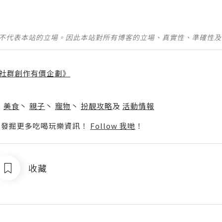
並不代表本站的立場。因此本站對所有博客的立場、真實性、準確性
社群創作有價企劃》
】
丶
美食
丶
親子
丶
寵物
丶
扮靚攻略
及
活動情報
p啦！發掘更多吃喝玩樂資訊！
Follow 我哋
！
收藏