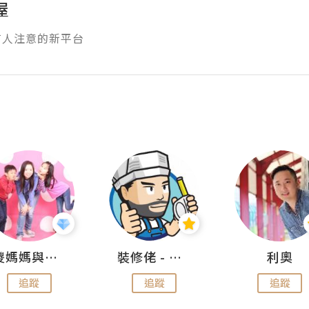
屋
有人注意的新平台
儍媽媽與兩隻小魔怪之家
裝修佬 - 香港一站式網上裝修平台
利奧
追蹤
追蹤
追蹤