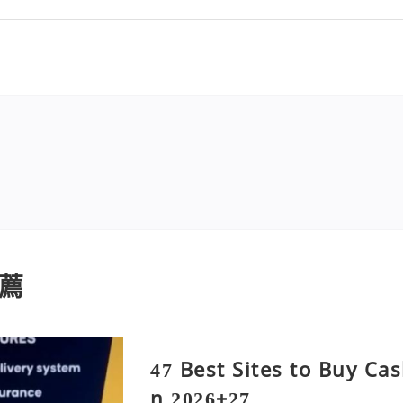
薦
47 Best Sites to Buy Ca
n 2026+27