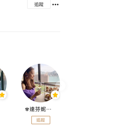
追蹤
✾達芬妮•愛孩子•愛生活✾
wendysugar享受生活gogogo
追蹤
追蹤