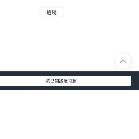
追蹤
我已閱讀及同意
鼎爺也想到好點子的時