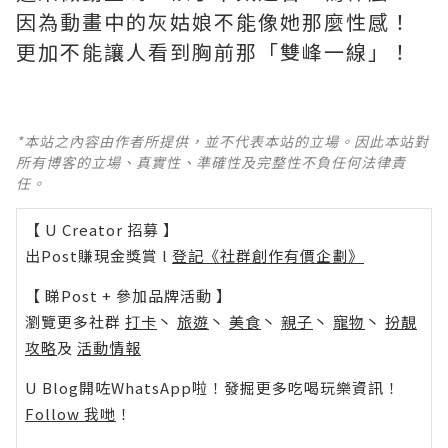
因為動畫中的灰姑娘不能像她那麼性感！
更加不能讓人看到胸前那「雙峰一線」！
*本站之內容由作者所提供，並不代表本站的立場。因此本站對
所有博客的立場、真實性、準確性及完整性不負任何法律責
任。
【 U Creator 招募 】
出Post賺現金獎賞 l
登記《社群創作有價企劃》
【 睇Post + 參加品牌活動 】
瀏覽更多社群
打卡
丶
旅遊
丶
美食
丶
親子
丶
寵物
丶
扮靚
攻略
及
活動情報
U Blog開咗WhatsApp啦！發掘更多吃喝玩樂資訊！
Follow 我哋
！