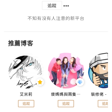
追蹤
不知有沒有人注意的新平台
推薦博客
點滴
艾米莉
儍媽媽與兩隻小魔怪之家
追蹤
追蹤
追蹤