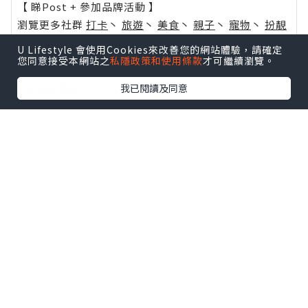
【 睇Post + 參加品牌活動 】
瀏覽更多社群
打卡
丶
旅遊
丶
美食
丶
親子
丶
寵物
丶
扮靚
攻略
及
活動情報
U Lifestyle 會使用Cookies來改善您的網站體驗，請確定
您同意接受本網站之
私隱政策和使用條款
才可繼續瀏覽。
U Blog開咗WhatsApp啦！發掘更多吃喝玩樂資訊！
Follow 我哋
！
我已閱讀及同意
0個讚好
收藏