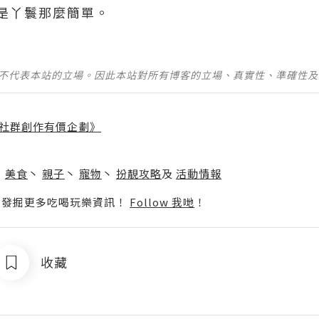
是丫鬟那麼簡單。
並不代表本站的立場。因此本站對所有博客的立場、真實性、準確性
社群創作有價企劃》
】
丶
美食
丶
親子
丶
寵物
丶
扮靚攻略
及
活動情報
p啦！發掘更多吃喝玩樂資訊！
Follow 我哋
！
收藏