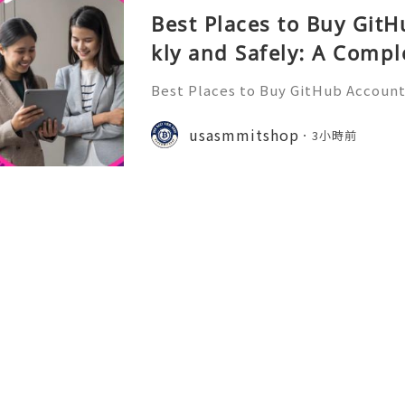
Best Places to Buy Git
kly and Safely: A Compl
Best Places to Buy GitHub Accounts
mplete Guide GitHub has become o
t platforms for software develope
usasmmitshop
3小時前
s, open-source communities, s