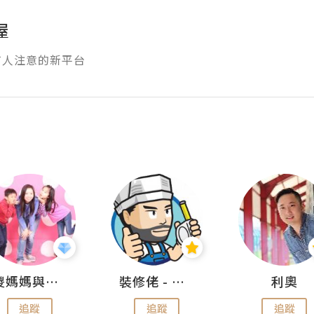
屋
有人注意的新平台
儍媽媽與兩隻小魔怪之家
裝修佬 - 香港一站式網上裝修平台
利奧
追蹤
追蹤
追蹤