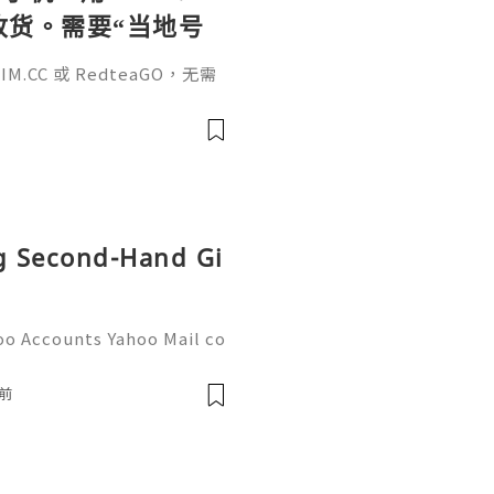
待收货。需要“当地号
、外卖、客户联
.CC 或 RedteaGO，无需
（明确提供通话短信套
信”（如打车、外卖、客户联
通话短信套餐）。长期多国移动办
Xesim，一次收货长期使用，
tps://esim.redteag
ng Second-Hand Gi
oo Accounts Yahoo Mail co
people worldwide for pers
respondence, and online a
前