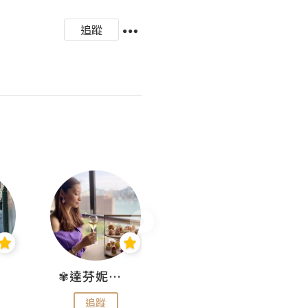
追蹤
✾達芬妮•愛孩子•愛生活✾
wendysugar享受生活gogogo
追蹤
追蹤