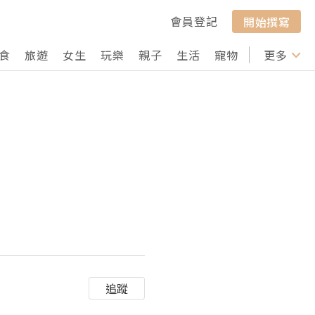
會員登記
開始撰寫
食
旅遊
女生
玩樂
親子
生活
寵物
行山
更多
打卡
追蹤