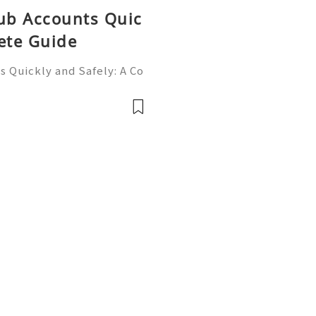
Hub Accounts Quic
ete Guide
 Quickly and Safely: A Co
ne of the most importan
rs, programmers, startup