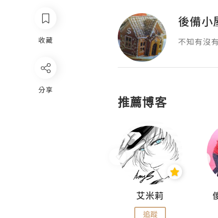
後備小
收藏
不知有沒
分享
推薦博客
Hahakelly的生活點滴
艾米莉
追蹤
追蹤