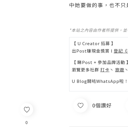
中她要做的事，也不只
*本站之內容由作者所提供，
【 U Creator 招募 】
出Post賺現金獎賞 l
登記《
【 睇Post + 參加品牌活動 
瀏覽更多社群
打卡
丶
旅遊
U Blog開咗WhatsAp
0個讚好
0