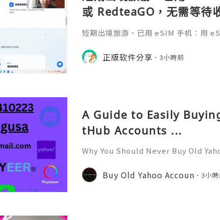
或 RedteaGO，无需等
码 + 通话短信”（如打车
短期出境旅游、已用 eSIM 手机：用 eSIM
络）：优先 RedteaGO
等待收货。需要“当地号码 + 通话短
络）：优先 RedteaGO（明确提供
正版软件分享
餐）。长
3小時前
公数字游民，或手机不支持 eSIM：用 
方便在不同国家切换号码与套餐 全球流量卡 ht
o.com/?c=q4apir8k
A Guide to Easily Buyi
tHub Accounts ...
Why You Should Never Buy Old Yah
ntinues to be used by millions of 
onal communication, business cor
Buy Old Yahoo Accoun
3小時
ccount recovery. Because of