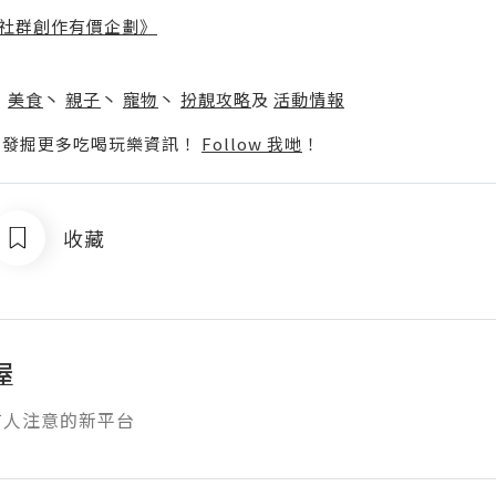
社群創作有價企劃》
】
丶
美食
丶
親子
丶
寵物
丶
扮靚攻略
及
活動情報
p啦！發掘更多吃喝玩樂資訊！
Follow 我哋
！
收藏
屋
有人注意的新平台