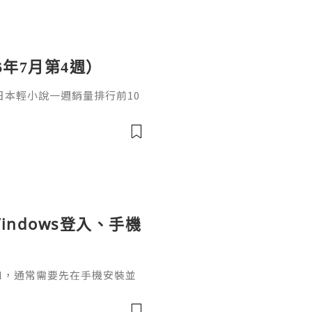
6年7月第4週）
日，日本輕小說一週銷量排行前10
cacia封面插畫：梅まろ卷
i出版社：角川發售日：2026
馴獸師慢生活16作者：棚架ユウ
：2026年08月銷售數：3,7
indows登入、手機
ignal，通常需要先在手機安裝並
掃描電腦畫面的二維碼，把桌面