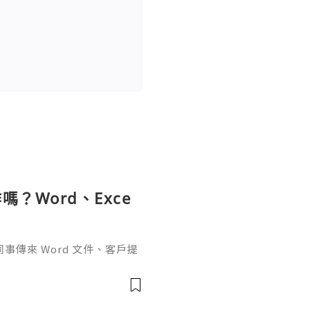
？Word、Exce
傳來 Word 文件、客戶提
rPoint，最後又要把資料整理成
式，處理起來比較零散。因此不