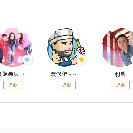
儍媽媽與兩隻小魔怪之家
裝修佬 - 香港一站式網上裝修平台
利奧
追蹤
追蹤
追蹤