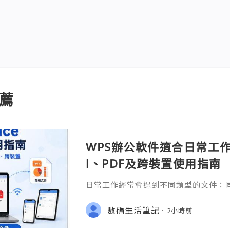
薦
WPS辦公軟件適合日常工作嗎
l、PDF及跨裝置使用指南
日常工作經常會遇到不同類型的文件：同事
供 Excel 表格、開會前要修改 Powe
PDF。 如果每種文件都要使用不同程
數碼生活筆記
2小時前
少人會接觸 WPS Offic