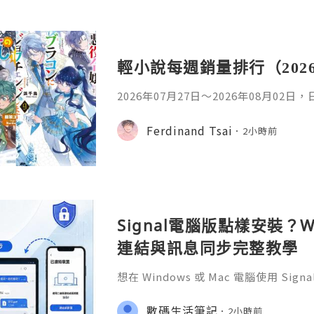
輕小說每週銷量排行（202
2026年07月27日〜2026年08月02
名如下。1. 魔法少女的魔女審判作者：A
首・文字插畫：すがわらおむ,maruch
Ferdinand Tsai
2小時前
年08月銷售數：10,281部2. 落後的
插畫：Nardack出版社：微雜誌社發售日
76部3. 反派千金轉職成超級兄控9作者
Signal電腦版點樣安裝？W
連結與訊息同步完整教學
想在 Windows 或 Mac 電腦使用 S
完成 Signal 帳號註冊，再透過手機
版設成已連結裝置。
數碼生活筆記
2小時前