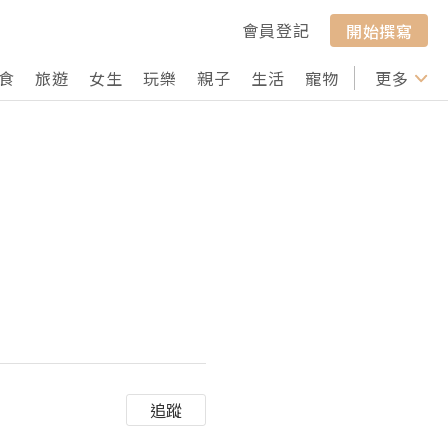
會員登記
開始撰寫
食
旅遊
女生
玩樂
親子
生活
寵物
行山
更多
打卡
追蹤