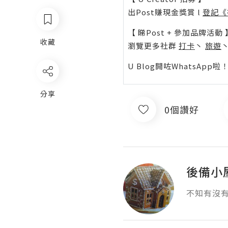
出Post賺現金獎賞 l
登記《
【 睇Post + 參加品牌活動 
收藏
瀏覽更多社群
打卡
丶
旅遊
U Blog開咗WhatsAp
分享
0個讚好
後備小
不知有沒