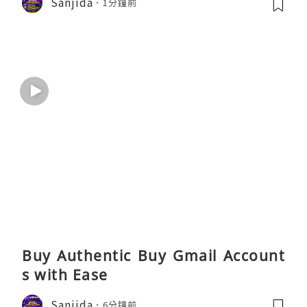
Sanjida
1分鐘前
Buy Authentic Buy Gmail Account
s with Ease
Sanjida
6分鐘前