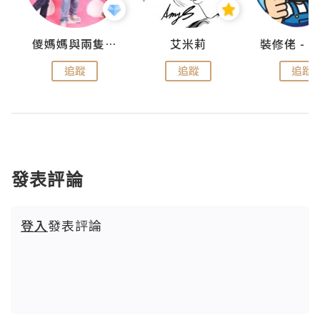
點滴
儍媽媽與兩隻小魔怪之家
艾米莉
追蹤
追蹤
追蹤
發表評論
登入
發表評論