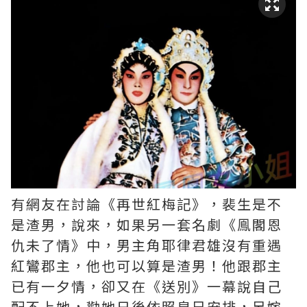
有網友在討論《再世紅梅記》，裴生是不
是渣男，說來，如果另一套名劇《鳯閣恩
仇未了情》中，男主角耶律君雄沒有重遇
紅鸞郡主，他也可以算是渣男！他跟郡主
已有一夕情，卻又在《送別》一幕說自己
配不上她，勸她日後依照皇兄安排，另嫁