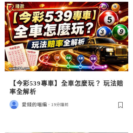
【今彩539專車】全車怎麼玩？ 玩法賠
率全解析
愛錢的喵編
19分鐘前