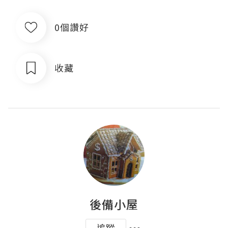
0個讚好
收藏
後備小屋
追蹤