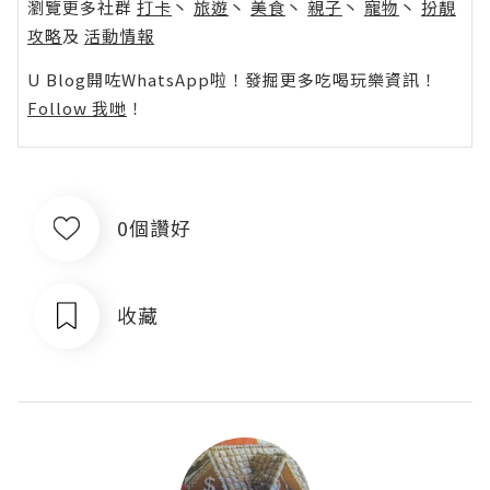
瀏覽更多社群
打卡
丶
旅遊
丶
美食
丶
親子
丶
寵物
丶
扮靚
攻略
及
活動情報
U Blog開咗WhatsApp啦！發掘更多吃喝玩樂資訊！
Follow 我哋
！
0個讚好
收藏