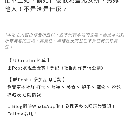
他人！不是渣是什麼？ ​​​
*本站之內容由作者所提供，並不代表本站的立場。因此本站對
所有博客的立場、真實性、準確性及完整性不負任何法律責
任。
【 U Creator 招募 】
出Post賺現金獎賞 l
登記《社群創作有價企劃》
【 睇Post + 參加品牌活動 】
瀏覽更多社群
打卡
丶
旅遊
丶
美食
丶
親子
丶
寵物
丶
扮靚
攻略
及
活動情報
U Blog開咗WhatsApp啦！發掘更多吃喝玩樂資訊！
Follow 我哋
！