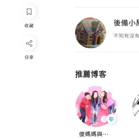
後備小
收藏
不知有沒
分享
推薦博客
Hahakelly的生活點滴
儍媽媽與兩隻小魔怪之家