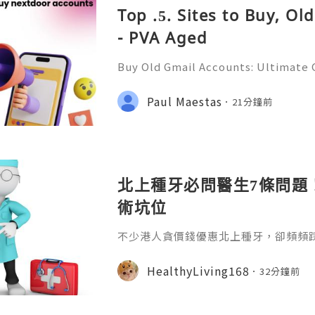
Top .5. Sites to Buy, O
- PVA Aged
Buy Old Gmail Accounts: Ultimate G
g & Marketing Success ➤ Telegram
hatsApp: +1(352)270-0568 ➤ Email
Paul Maestas
21分鐘前
l.co Meta Description: Looking
北上種牙必問醫生7條問題
術坑位
不少港人貪價錢優惠北上種牙，卻頻頻
適、無售後保障等問題。本文整理7條
骨骼檢測、收費標準、植體資訊、醫生
HealthyLiving168
32分鐘前
服務，幫大家避開種牙陷阱，安心求診