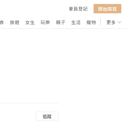
會員登記
開始撰寫
食
旅遊
女生
玩樂
親子
生活
寵物
行山
更多
打卡
追蹤