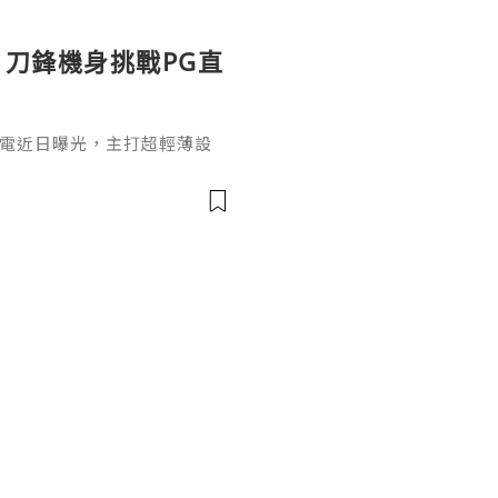
曝光：刀鋒機身挑戰PG直
lade筆電近日曝光，主打超輕薄設
機種之一。對於喜歡《直擊龍捲
品也適合搭配PG電子試玩平
kBook Aeroblade採
風格，配備窄邊框螢幕、頂部視
顯示，新機採用類