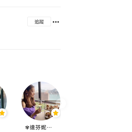
追蹤
✾達芬妮•愛孩子•愛生活✾
wendysugar享受生活gogogo