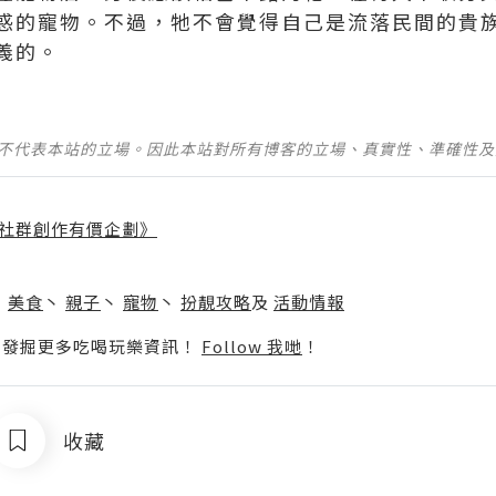
惑的寵物。不過，牠不會覺得自己是流落民間的貴
義的。
並不代表本站的立場。因此本站對所有博客的立場、真實性、準確性
社群創作有價企劃》
】
丶
美食
丶
親子
丶
寵物
丶
扮靚攻略
及
活動情報
p啦！發掘更多吃喝玩樂資訊！
Follow 我哋
！
收藏