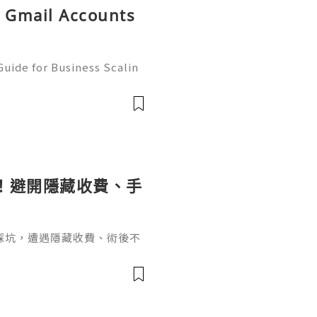
ld Gmail Accounts
uide for Business Scalin
: @usagoodservicesit ➤ W
: usagoodservicesit@gmai
！避開隱藏收費、手
踩坑，遭遇隱藏收費、術後不
種牙必問醫生關鍵問題，涵蓋
資歷、療程、手術風險及售後
。