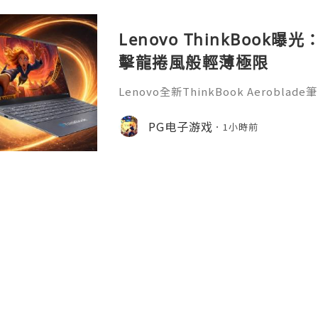
Lenovo ThinkBook
擊龍捲風般輕薄極限
Lenovo全新ThinkBook Aerob
計，有望成為ThinkBook系列最薄
風》的PG遊戲玩家來說，這款可攜式新
PG电子游戏
1小時前
台，隨時開啟娛樂與辦公體驗。據了解，Thin
用全新命名，延續ThinkBook商務
訊鏡頭模組以及簡潔機身設計。曝光圖