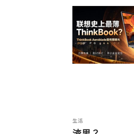
生活
渣男？