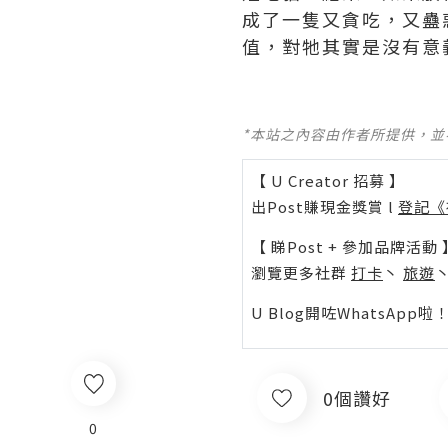
成了一隻又貪吃，又蠱
值，對牠其實是沒有意
*本站之內容由作者所提供，
【 U Creator 招募 】
出Post賺現金獎賞 l
登記《
【 睇Post + 參加品牌活動 
瀏覽更多社群
打卡
丶
旅遊
U Blog開咗WhatsAp
0個讚好
0