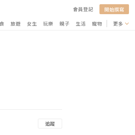
會員登記
開始撰寫
食
旅遊
女生
玩樂
親子
生活
寵物
行山
更多
打卡
追蹤