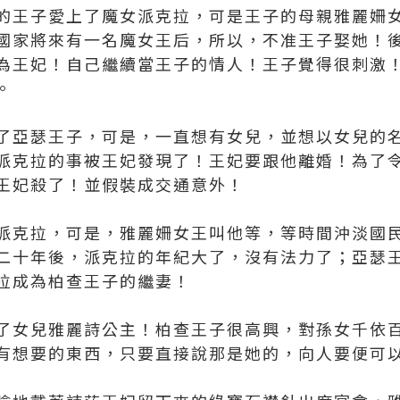
的王子愛上了魔女派克拉，可是王子的母親雅麗姍
國家將來有一名魔女王后，所以，不准王子娶她！
為王妃！自己繼續當王子的情人！王子覺得很刺激
。
了亞瑟王子，可是，一直想有女兒，並想以女兒的
派克拉的事被王妃發現了！王妃要跟他離婚！為了
王妃殺了！並假裝成交通意外！
派克拉，可是，雅麗姍女王叫他等，等時間沖淡國
二十年後，派克拉的年紀大了，沒有法力了；亞瑟
拉成為柏查王子的繼妻！
了女兒雅麗詩公主！柏查王子很高興，對孫女千依
有想要的東西，只要直接說那是她的，向人要便可