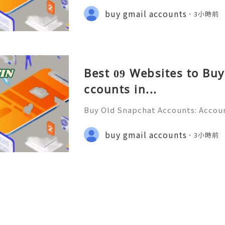
💫💎💲💫🌐✨💎Fast & Reliable 24/7
buy gmail accounts
3小時前
💫🌐✨💎WhatsApp :+1 (506) 541-776
Best 09 Websites to Bu
ccounts in...
Buy Old Snapchat Accounts: Accoun
ction & Responsible Management (
💎💲💫🌐✨💎Fast & Reliable 24/7 C
buy gmail accounts
3小時前
🌐✨💎WhatsApp :+1 (506) 541-7768 