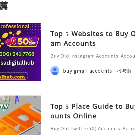
薦
Top 5 Websites to Buy 
am Accounts
Buy Old Instagram Accounts: Accou
ection & Responsible Account Ma
e 2026) 💫💎💲💫🌐✨💎Fast & Relia
buy gmail accounts
2小時前
💫💎💲💫🌐✨💎WhatsApp :+1 (506) 5
Top 5 Place Guide to Bu
ounts Online
Buy Old Twitter (X) Accounts: Acco
tection & Responsible Managemen