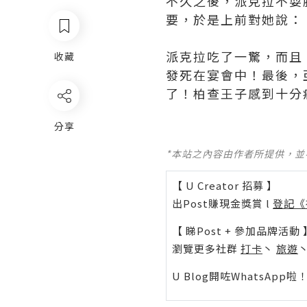
不久之後，派克拉不耍
要，於是上前對她說：
派克拉吃了一驚，而且
收藏
發死在宴會中！最後，
了！柏查王子感到十分
分享
*本站之內容由作者所提供，
【 U Creator 招募 】
出Post賺現金獎賞 l
登記《
【 睇Post + 參加品牌活動 
瀏覽更多社群
打卡
丶
旅遊
U Blog開咗WhatsAp