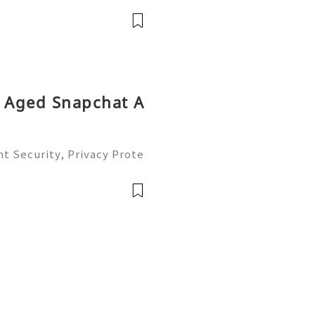
 Customer Support 💫💎💲
8 💫💎💲💫🌐✨
y Aged Snapchat A
t Security, Privacy Prote
Complete Guide 2026) 💫
ustomer Support 💫💎💲💫
💫💎💲💫🌐✨💎Te