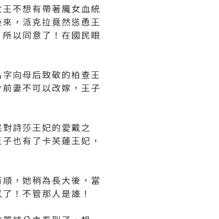
女王不想有帶著魔女血統
後來，派克拉竟然慫恿王
！所以同意了！在國民眼
名字向母后致敬的柏查王
令前妻不可以改嫁，王子
民對詩莎王妃的愛戴之
王子也有了卡芙蓮王妃，
百順，她稍為長大後，當
以了！不管那人是誰！