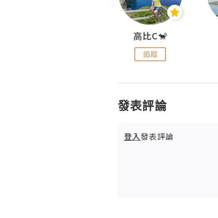
Nei Ho! 你好:)
高比C🐒
追蹤
追蹤
發表評論
登入
發表評論