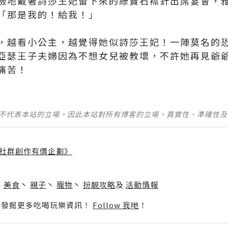
臉地戴著詩莎王妃留下來的綠寶石襟針出席宴會，
「那是我的！給我！」
，越看小公主，越覺得她似詩莎王妃！一陣莫名的
亞瑟王子夫婦因為不想女兒被教壞，不許她再見爺
痛苦！
並不代表本站的立場。因此本站對所有博客的立場、真實性、準確性
社群創作有價企劃》
】
丶
美食
丶
親子
丶
寵物
丶
扮靚攻略
及
活動情報
p啦！發掘更多吃喝玩樂資訊！
Follow 我哋
！