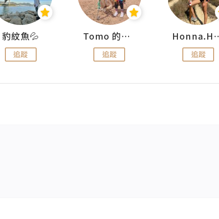
豹紋魚💦
Tomo 的快樂宇宙
Honna.
追蹤
追蹤
追蹤