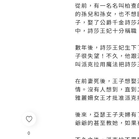
從前，有一名名叫柏查
的孫兒和孫女，也不想
子，娶了公爵千金詩莎
中，詩莎王妃十分稱職
數年後，詩莎王妃生下
子很失望！不久，他跟
叫派克拉用魔法把詩莎
在前妻死後，王子想娶
情。沒有人想到，直到
雅麗姍女王才批准派克
後來，亞瑟王子夫婦有
爺爺的甚至教她，如果
0