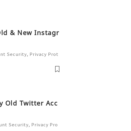
Old & New Instagr
nt Security, Privacy Prot
nagement (Complete Guid
ble 24/7 Customer Support
41-7768
y Old Twitter Acc
unt Security, Privacy Pro
t (Complete Guide 2026)