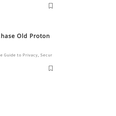
 records, taxation, and g
chase Old Proton
e Guide to Privacy, Secur
6) 💫💎💲💫🌐✨💎Fast & Re
💲💫🌐✨💎WhatsApp :+1 (5
m: @usadig