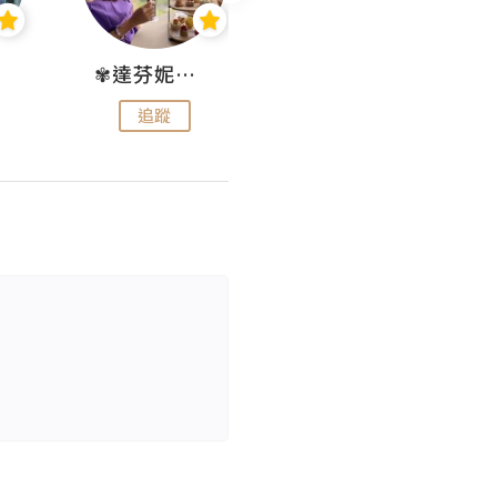
✾達芬妮•愛孩子•愛生活✾
wendysugar享受生活gogogo
追蹤
追蹤