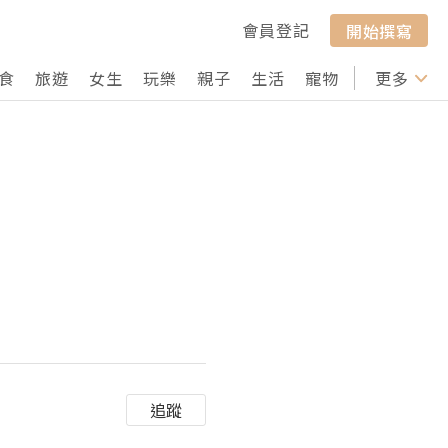
會員登記
開始撰寫
食
旅遊
女生
玩樂
親子
生活
寵物
行山
更多
打卡
追蹤