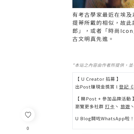
有考古學家最近在埃及
提蒂所戴的相似，故此
郎」，或者「時尚Ic
古文明真先進。
*本站之內容由作者所提供，
【 U Creator 招募 】
出Post賺現金獎賞 l
登記《
【 睇Post + 參加品牌活動 
瀏覽更多社群
打卡
丶
旅遊
U Blog開咗WhatsAp
0