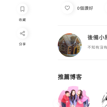
0個讚好
收藏
後備小
分享
不知有沒
推薦博客