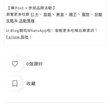
【 睇Post + 參加品牌活動 】
瀏覽更多社群
打卡
丶
旅遊
丶
美食
丶
親子
丶
寵物
丶
扮靚
攻略
及
活動情報
U Blog開咗WhatsApp啦！發掘更多吃喝玩樂資訊！
Follow 我哋
！
0個讚好
收藏