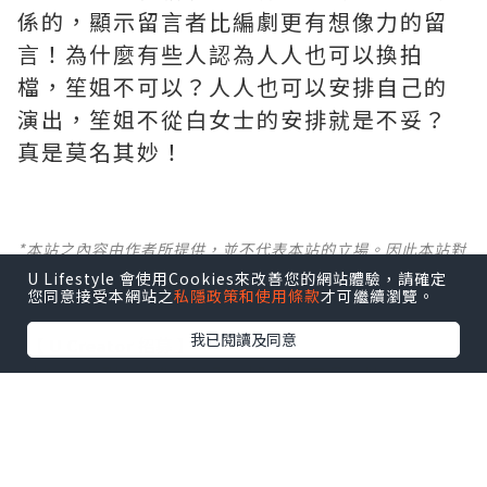
係的，顯示留言者比編劇更有想像力的留
言！為什麼有些人認為人人也可以換拍
檔，笙姐不可以？人人也可以安排自己的
演出，笙姐不從白女士的安排就是不妥？
真是莫名其妙！ ​​​
*本站之內容由作者所提供，並不代表本站的立場。因此本站對
所有博客的立場、真實性、準確性及完整性不負任何法律責
U Lifestyle 會使用Cookies來改善您的網站體驗，請確定
任。
您同意接受本網站之
私隱政策和使用條款
才可繼續瀏覽。
我已閱讀及同意
【 U Creator 招募 】
出Post賺現金獎賞 l
登記《社群創作有價企劃》
【 睇Post + 參加品牌活動 】
瀏覽更多社群
打卡
丶
旅遊
丶
美食
丶
親子
丶
寵物
丶
扮靚
攻略
及
活動情報