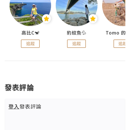
)
高比C🐒
豹紋魚💦
追蹤
追蹤
追蹤
發表評論
登入
發表評論