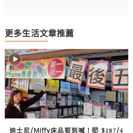
更多生活文章推薦
迪士尼/Miffy床品筍到喊！🤯 $187/4