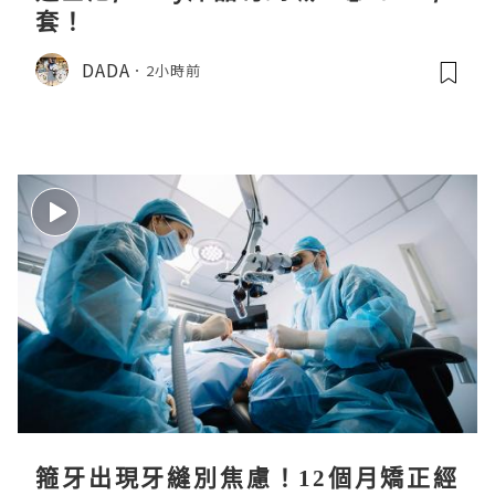
套！
DADA
2小時前
箍牙出現牙縫別焦慮！12個月矯正經