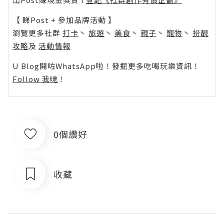
【 睇Post + 參加品牌活動 】
瀏覽更多社群
打卡
丶
旅遊
丶
美食
丶
親子
丶
寵物
丶
扮靚
攻略
及
活動情報
U Blog開咗WhatsApp啦！發掘更多吃喝玩樂資訊！
Follow 我哋
！
0個讚好
收藏