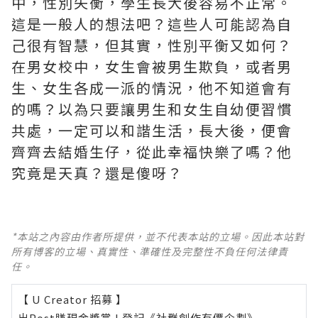
中，性別失衡，學生長大後容易不正常。
這是一般人的想法吧？這些人可能認為自
己很有智慧，但其實，性別平衡又如何？
在男女校中，女生會被男生欺負，或者男
生、女生各成一派的情況，他不知道會有
的嗎？以為只要讓男生和女生自幼便習慣
共處，一定可以和諧生活，長大後，便會
齊齊去結婚生仔，從此幸福快樂了嗎？他
究竟是天真？還是傻呀？
*本站之內容由作者所提供，並不代表本站的立場。因此本站對
所有博客的立場、真實性、準確性及完整性不負任何法律責
任。
【 U Creator 招募 】
出Post賺現金獎賞 l
登記《社群創作有價企劃》