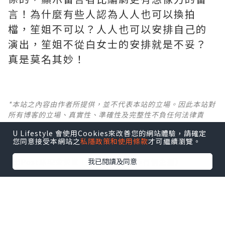
言！為什麼有些人認為人人也可以換拍
檔，笙姐不可以？人人也可以安排自己的
演出，笙姐不從白女士的安排就是不妥？
真是莫名其妙！ ​​​
*本站之內容由作者所提供，並不代表本站的立場。因此本站對
所有博客的立場、真實性、準確性及完整性不負任何法律責
任。
U Lifestyle 會使用Cookies來改善您的網站體驗，請確定
您同意接受本網站之
私隱政策和使用條款
才可繼續瀏覽。
【 U Creator 招募 】
我已閱讀及同意
出Post賺現金獎賞 l
登記《社群創作有價企劃》
【 睇Post + 參加品牌活動 】
瀏覽更多社群
打卡
丶
旅遊
丶
美食
丶
親子
丶
寵物
丶
扮靚
攻略
及
活動情報