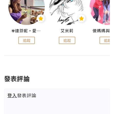
點滴
✾達芬妮•愛孩子•愛生活✾
艾米莉
追蹤
追蹤
追蹤
發表評論
登入
發表評論