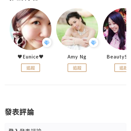
h 夏沫
♥Eunice♥
Amy Ng
追蹤
追蹤
追蹤
發表評論
登入
發表評論