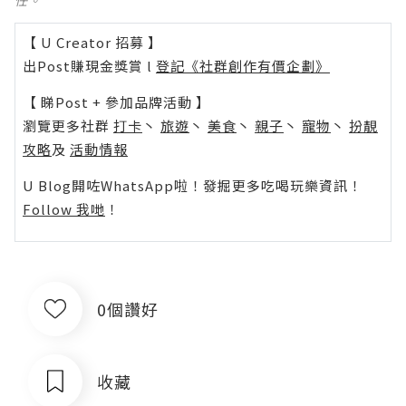
任。
【 U Creator 招募 】
出Post賺現金獎賞 l
登記《社群創作有價企劃》
【 睇Post + 參加品牌活動 】
瀏覽更多社群
打卡
丶
旅遊
丶
美食
丶
親子
丶
寵物
丶
扮靚
攻略
及
活動情報
U Blog開咗WhatsApp啦！發掘更多吃喝玩樂資訊！
Follow 我哋
！
0個讚好
收藏