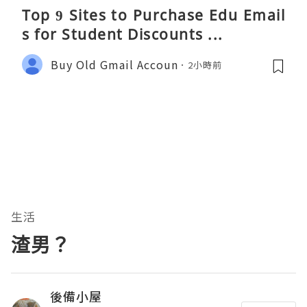
Top 9 Sites to Purchase Edu Email
s for Student Discounts ...
Buy Old Gmail Accoun
2小時前
生活
渣男？
後備小屋