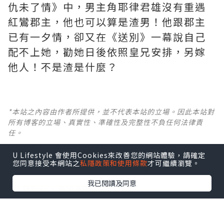
仇未了情》中，男主角耶律君雄沒有重遇
紅鸞郡主，他也可以算是渣男！他跟郡主
已有一夕情，卻又在《送別》一幕說自己
配不上她，勸她日後依照皇兄安排，另嫁
他人！不是渣是什麼？ ​​​
*本站之內容由作者所提供，並不代表本站的立場。因此本站對
所有博客的立場、真實性、準確性及完整性不負任何法律責
任。
U Lifestyle 會使用Cookies來改善您的網站體驗，請確定
【 U Creator 招募 】
您同意接受本網站之
私隱政策和使用條款
才可繼續瀏覽。
出Post賺現金獎賞 l
登記《社群創作有價企劃》
我已閱讀及同意
【 睇Post + 參加品牌活動 】
瀏覽更多社群
打卡
丶
旅遊
丶
美食
丶
親子
丶
寵物
丶
扮靚
攻略
及
活動情報