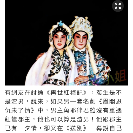
有網友在討論《再世紅梅記》，裴生是不
是渣男，說來，如果另一套名劇《鳯閣恩
仇未了情》中，男主角耶律君雄沒有重遇
紅鸞郡主，他也可以算是渣男！他跟郡主
已有一夕情，卻又在《送別》一幕說自己