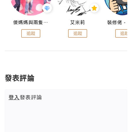
點滴
儍媽媽與兩隻小魔怪之家
艾米莉
追蹤
追蹤
追蹤
發表評論
登入
發表評論