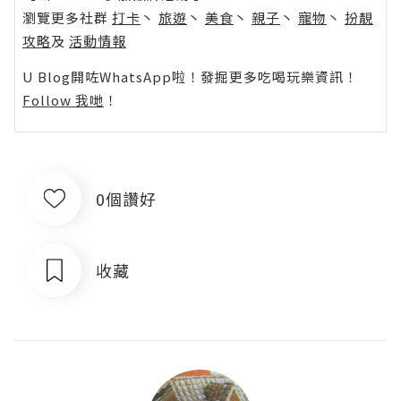
瀏覽更多社群
打卡
丶
旅遊
丶
美食
丶
親子
丶
寵物
丶
扮靚
攻略
及
活動情報
U Blog開咗WhatsApp啦！發掘更多吃喝玩樂資訊！
Follow 我哋
！
0個讚好
收藏