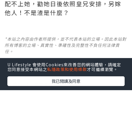
配不上她，勸她日後依照皇兄安排，另嫁
他人！不是渣是什麼？ ​​​
*本站之內容由作者所提供，並不代表本站的立場。因此本站對
所有博客的立場、真實性、準確性及完整性不負任何法律責
任。
U Lifestyle 會使用Cookies來改善您的網站體驗，請確定
【 U Creator 招募 】
您同意接受本網站之
私隱政策和使用條款
才可繼續瀏覽。
出Post賺現金獎賞 l
登記《社群創作有價企劃》
我已閱讀及同意
【 睇Post + 參加品牌活動 】
瀏覽更多社群
打卡
丶
旅遊
丶
美食
丶
親子
丶
寵物
丶
扮靚
攻略
及
活動情報
U Blog開咗WhatsApp啦！發掘更多吃喝玩樂資訊！
Follow 我哋
！