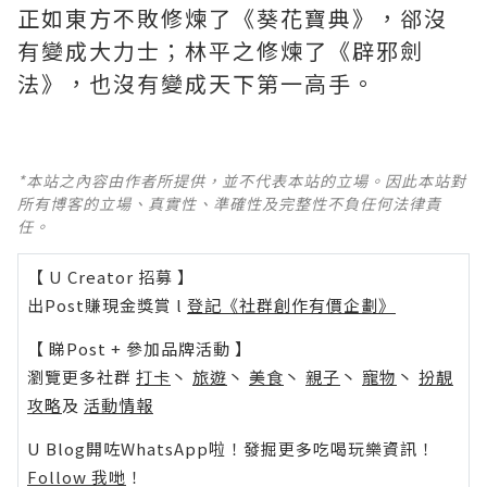
正如東方不敗修煉了《葵花寶典》，郤沒
有變成大力士；林平之修煉了《辟邪劍
法》，也沒有變成天下第一高手。
*本站之內容由作者所提供，並不代表本站的立場。因此本站對
所有博客的立場、真實性、準確性及完整性不負任何法律責
任。
【 U Creator 招募 】
出Post賺現金獎賞 l
登記《社群創作有價企劃》
【 睇Post + 參加品牌活動 】
瀏覽更多社群
打卡
丶
旅遊
丶
美食
丶
親子
丶
寵物
丶
扮靚
攻略
及
活動情報
U Blog開咗WhatsApp啦！發掘更多吃喝玩樂資訊！
Follow 我哋
！