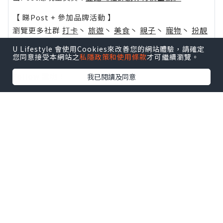
【 睇Post + 參加品牌活動 】
瀏覽更多社群
打卡
丶
旅遊
丶
美食
丶
親子
丶
寵物
丶
扮靚
攻略
及
活動情報
U Lifestyle 會使用Cookies來改善您的網站體驗，請確定
您同意接受本網站之
私隱政策和使用條款
才可繼續瀏覽。
U Blog開咗WhatsApp啦！發掘更多吃喝玩樂資訊！
Follow 我哋
！
我已閱讀及同意
0個讚好
收藏