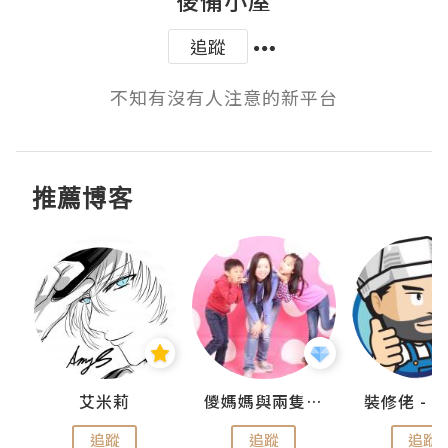
追蹤
不知有沒有人注意的新平台
推薦博客
點滴
艾米莉
儍媽媽與兩隻小魔怪之家
追蹤
追蹤
追蹤