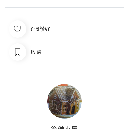
0個讚好
收藏
後備小屋