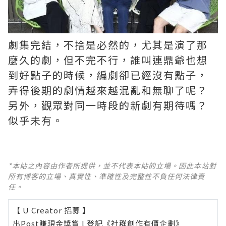
劇集完結，不捨是必然的，尤其是演了那
麼久的劇，但不完不行，誰叫連鼎爺也想
到好點子的時候，編劇卻已經沒有點子，
弄得後期的劇情越來越混亂和無聊了呢？ ​​​
另外，觀眾對同一時段的新劇有期待嗎？
似乎未有。
*本站之內容由作者所提供，並不代表本站的立場。因此本站對
所有博客的立場、真實性、準確性及完整性不負任何法律責
任。
【 U Creator 招募 】
出Post賺現金獎賞 l
登記《社群創作有價企劃》