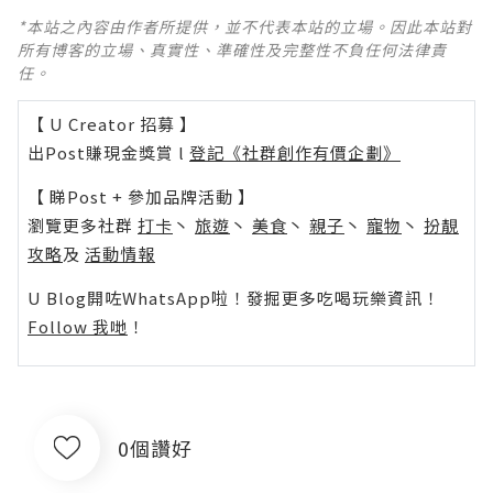
*本站之內容由作者所提供，並不代表本站的立場。因此本站對
所有博客的立場、真實性、準確性及完整性不負任何法律責
任。
【 U Creator 招募 】
出Post賺現金獎賞 l
登記《社群創作有價企劃》
【 睇Post + 參加品牌活動 】
瀏覽更多社群
打卡
丶
旅遊
丶
美食
丶
親子
丶
寵物
丶
扮靚
攻略
及
活動情報
U Blog開咗WhatsApp啦！發掘更多吃喝玩樂資訊！
Follow 我哋
！
0個讚好