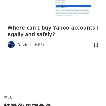
Where can I buy Yahoo accounts l
egally and safely?
Devid
1小時前
生活