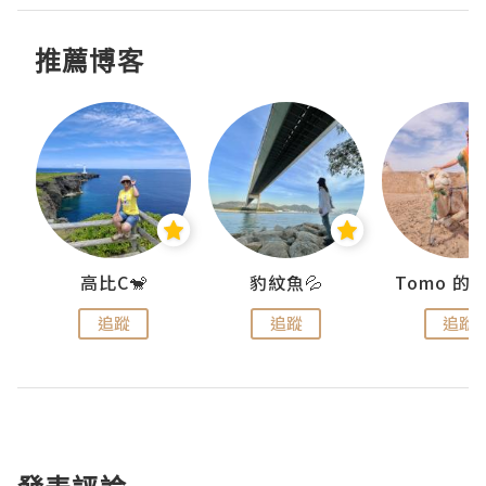
推薦博客
)
高比C🐒
豹紋魚💦
追蹤
追蹤
追蹤