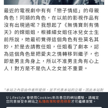
最近的電視劇中有有「戀子情結」的母親
角色！同類的角色，在以前的影視作品有
沒有出現過呢？我想起了《無情寶劍有情
天》的嫦姐姐，根據細女姐任冰兒女士生
前所說，她最初覺得這個角色有些莫名其
妙，於是去請教任姐，任姐看了劇本，認
為這個角色是把愛夫之情轉移到繼子，也
即是男主角身上，所以不准男主角有心上
人！對方是不是仇人之女並不重要。
*本站之內容由作者所提供，並不代表本站的立場。因此本站對
所有博客的立場、真實性、準確性及完整性不負任何法律責
U Lifestyle 會使用Cookies來改善您的網站體驗，請確定
任。
您同意接受本網站之
私隱政策和使用條款
才可繼續瀏覽。