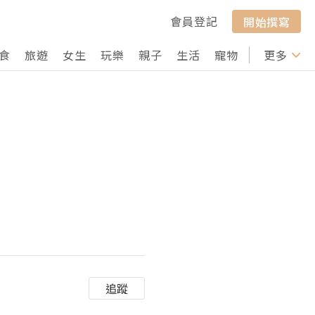
會員登記
開始撰寫
食
旅遊
女生
玩樂
親子
生活
寵物
行山
更多
打卡
追蹤