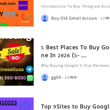
Introduction To Buy Telegram Acco
ommunication landscape, messagin
l role in connecting people, busin
Buy Old Gmail Accoun
1小時
mong these platforms, Tele
5 Best Places To Buy Go
ne In 2026 (5- ...
Why Buying Google 5-Star Reviews 
Need to Know Introduction 👑🌍🚀
upport 24/7 🚀📡💬📱🛸👑 Telegram
ggbh
1小時前
👨‍💻🎙️🔥👑 Discord ➜ Account Servi
Top 9Sites to Buy Goog