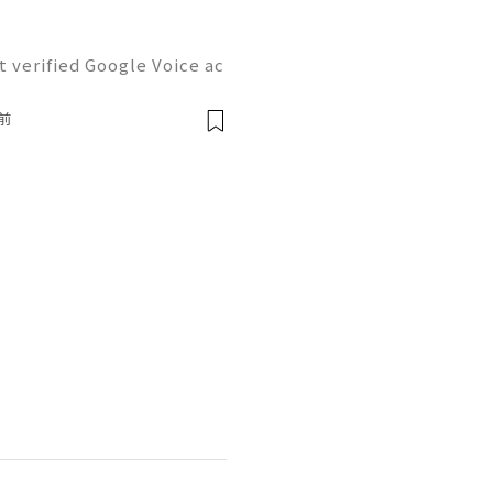
 verified Google Voice ac
exts, and voicemails from
number while handling pro
前