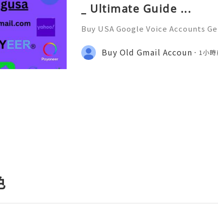
_ Ultimate Guide ...
Buy USA Google Voice Accounts Get
counts to securely manage calls, t
anywhere. Protect your personal 
Buy Old Gmail Accoun
1小時
fessional communication e
色