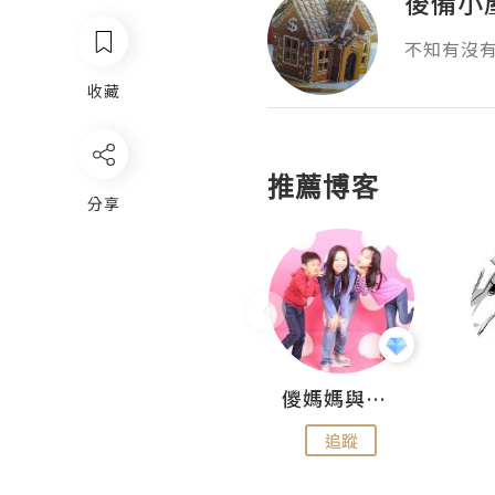
後備小
不知有沒
收藏
推薦博客
分享
Hahakelly的生活點滴
儍媽媽與兩隻小魔怪之家
追蹤
追蹤