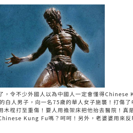
，令不少外國人以為中國人一定會懂得Chinese K
歲的白人男子，向一名75歲的華人女子施襲！打傷
用木棍打至重傷！要人用擔架床把他抬去醫院！真
hinese Kung Fu嗎？呵呵！另外，老婆婆用