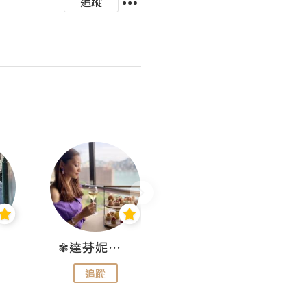
追蹤
✾達芬妮•愛孩子•愛生活✾
wendysugar享受生活gogogo
追蹤
追蹤