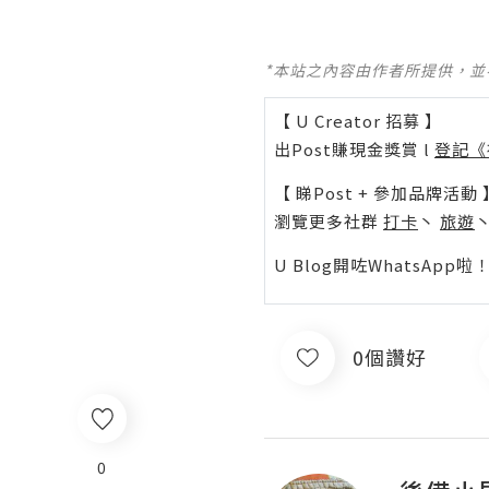
*本站之內容由作者所提供，
【 U Creator 招募 】
出Post賺現金獎賞 l
登記《
【 睇Post + 參加品牌活動 
瀏覽更多社群
打卡
丶
旅遊
U Blog開咗WhatsAp
0個讚好
0