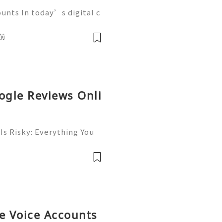
unts In today’s digital c
g platforms play a crucia
esses, and communities. A
前
ogle Reviews Onli
Is Risky: Everything You
💎⚡✨ Available➜ Online S
 ➜ @onlinesellusa 🎮💻
ce 📲🟢📞💬🌍🚀 Wh
le Voice Accounts