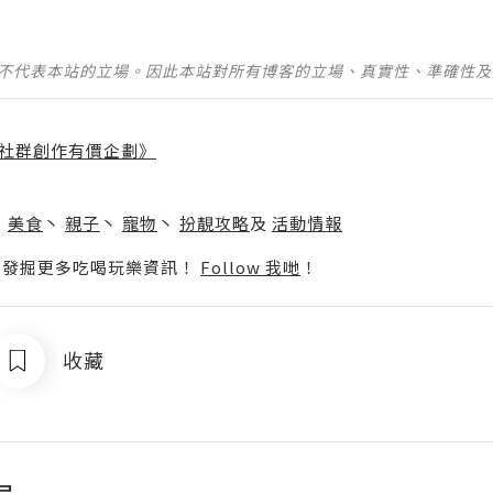
並不代表本站的立場。因此本站對所有博客的立場、真實性、準確性
社群創作有價企劃》
】
丶
美食
丶
親子
丶
寵物
丶
扮靚攻略
及
活動情報
p啦！發掘更多吃喝玩樂資訊！
Follow 我哋
！
收藏