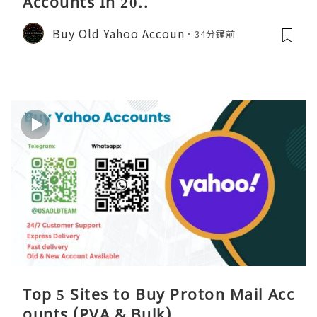
Accounts In 20..
Buy Old Yahoo Accoun
34分鐘前
Top 5 Sites to Buy Proton Mail Acc
ounts (PVA & Bulk)