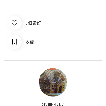
0個讚好
收藏
後備小屋