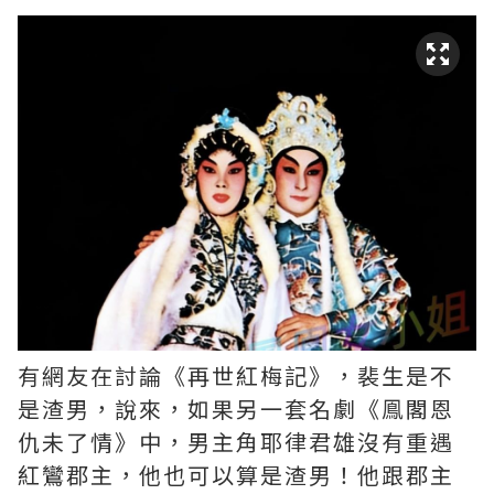
有網友在討論《再世紅梅記》，裴生是不
是渣男，說來，如果另一套名劇《鳯閣恩
仇未了情》中，男主角耶律君雄沒有重遇
紅鸞郡主，他也可以算是渣男！他跟郡主