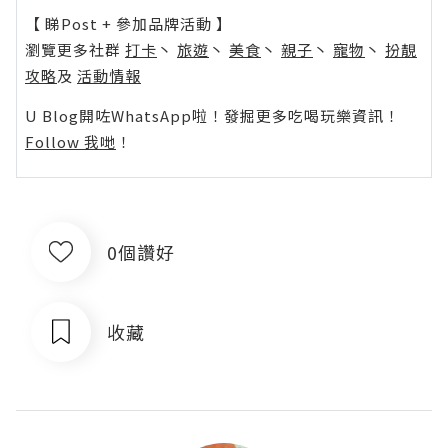
【 睇Post + 參加品牌活動 】
瀏覽更多社群
打卡
丶
旅遊
丶
美食
丶
親子
丶
寵物
丶
扮靚
攻略
及
活動情報
U Blog開咗WhatsApp啦！發掘更多吃喝玩樂資訊！
Follow 我哋
！
0個讚好
收藏