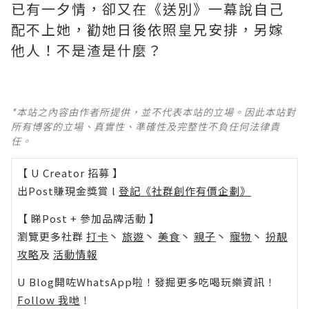
已有一夕情，卻又在《送別》一幕說自己
配不上她，勸她日後依照皇兄安排，另嫁
他人！不是渣是什麼？ ​​​
*本站之內容由作者所提供，並不代表本站的立場。因此本站對
所有博客的立場、真實性、準確性及完整性不負任何法律責
任。
【 U Creator 招募 】
出Post賺現金獎賞 l
登記《社群創作有價企劃》
【 睇Post + 參加品牌活動 】
瀏覽更多社群
打卡
丶
旅遊
丶
美食
丶
親子
丶
寵物
丶
扮靚
攻略
及
活動情報
U Blog開咗WhatsApp啦！發掘更多吃喝玩樂資訊！
Follow 我哋
！