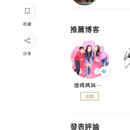
收藏
推薦博客
分享
Hahakelly的生活點滴
儍媽媽與兩隻小魔怪之家
追蹤
追蹤
發表評論