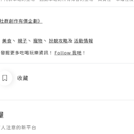
社群創作有價企劃》
】
丶
美食
丶
親子
丶
寵物
丶
扮靚攻略
及
活動情報
p啦！發掘更多吃喝玩樂資訊！
Follow 我哋
！
收藏
屋
有人注意的新平台