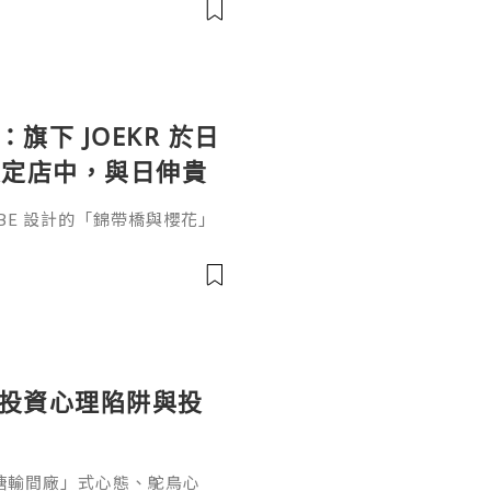
維修遊戲機、手機、掌機、相機
營店面不斷擴大規模。根據PG
潔並修復各類電子設備，還能
：旗下 JOEKR 於日
限定店中，與日伸貴
參展
ABE 設計的「錦帶橋與櫻花」
作的酒器，推廣日本清酒文
」，於 2026 年 5 月 13
日本橋三越本店舉行的「獺祭」
藝術」中，聯同東京銀器職人
同意與日本酒文化，日現代設
個投資心理陷阱與投
糖輸間廠」式心態、鴕鳥心