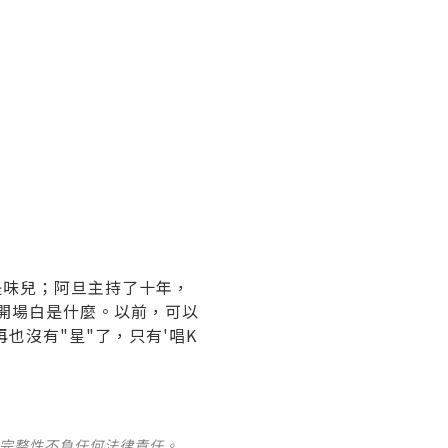
是味兒；阿旦主持了十年，
開場白是什麼。以前，可以
也沒有"星"了，只有'唱K
及完整性不負任何法律責任。