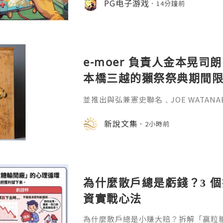
PG电子游戏
14分鐘前
玩家將經營一家PG電子產品維修店，
等設備，透過採購工具、收集零件和經
遊戲試玩介紹，玩家需拆解、檢測、清
自由裝飾維
e-moer 負責人金本晃司朗
本橋三越的獺祭祭典期間
金属的東京銀器工匠一同
並推出與弘兼憲史聯名﹑JOE WATAN
系列﹑東京銀器製銀杯﹑與山田翔太製
化。e-moer 旗下飾品及銀器品牌「JOEKR
新說文集
2小時前
日至 26 日（週三至週二）期間，在
期間限定店——「藝術與獺祭、獺祭與
參展，展現日本手工藝之美。日本傳統
計呈
為什麼散戶總是虧錢？3 
資實戰心法
為什麼散戶總是小賺大賠？拆解「贏粒