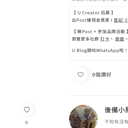
【 U Creator 招募 】
出Post賺現金獎賞 l
登記《
【 睇Post + 參加品牌活動 
瀏覽更多社群
打卡
丶
旅遊
U Blog開咗WhatsAp
0個讚好
後備小
不知有沒
0