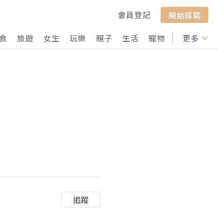
會員登記
開始撰寫
食
旅遊
女生
玩樂
親子
生活
寵物
行山
更多
打卡
追蹤