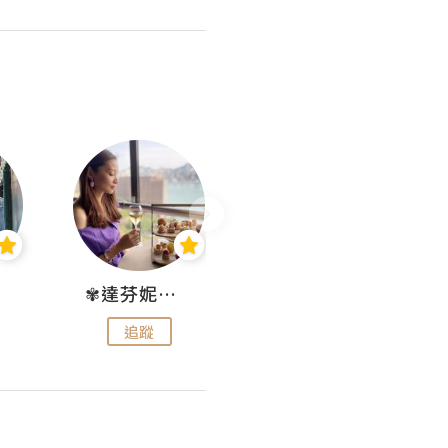
✾達芬妮•愛孩子•愛生活✾
wendysugar享受生活gogogo
追蹤
追蹤