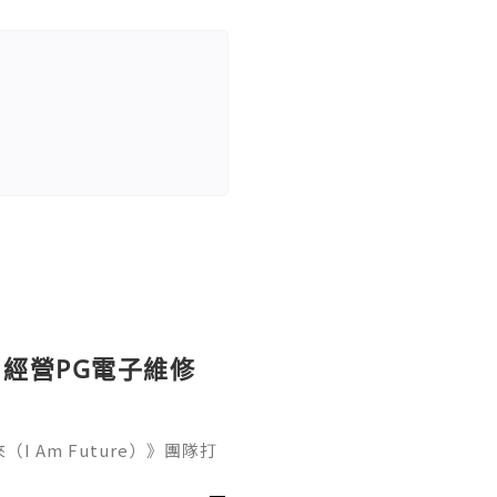
：經營PG電子維修
（I Am Future）》團隊打
Steam，支援中文，目前已
2005年前後的東京為背景，