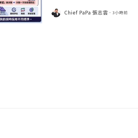
態、套牢變長線等投資心理陷阱，結合 Chi
建立更客觀的買賣換股、換位思考與投
Chief PaPa 張志雲
3小時前