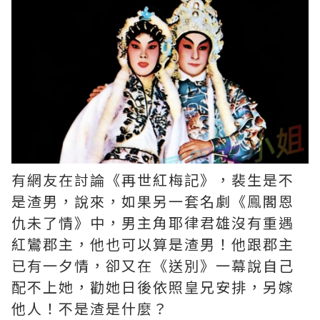
有網友在討論《再世紅梅記》，裴生是不
是渣男，說來，如果另一套名劇《鳯閣恩
仇未了情》中，男主角耶律君雄沒有重遇
紅鸞郡主，他也可以算是渣男！他跟郡主
已有一夕情，卻又在《送別》一幕說自己
配不上她，勸她日後依照皇兄安排，另嫁
他人！不是渣是什麼？ ​​​