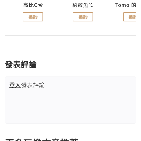
)
高比C🐒
豹紋魚💦
追蹤
追蹤
追蹤
發表評論
登入
發表評論