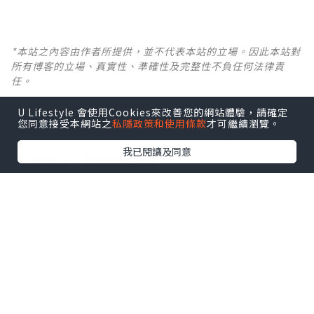
*本站之內容由作者所提供，並不代表本站的立場。因此本站對
所有博客的立場、真實性、準確性及完整性不負任何法律責
任。
U Lifestyle 會使用Cookies來改善您的網站體驗，請確定
【 U Creator 招募 】
您同意接受本網站之
私隱政策和使用條款
才可繼續瀏覽。
出Post賺現金獎賞 l
登記《社群創作有價企劃》
我已閱讀及同意
【 睇Post + 參加品牌活動 】
瀏覽更多社群
打卡
丶
旅遊
丶
美食
丶
親子
丶
寵物
丶
扮靚
攻略
及
活動情報
U Blog開咗WhatsApp啦！發掘更多吃喝玩樂資訊！
Follow 我哋
！