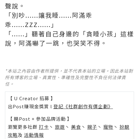
聲說。
「別吵......讓我睡......阿滿乖
乖......ZZZ......」
「......」聽著自己身邊的「貪睡小孩」這樣
說，阿滿嚇了一跳，也哭笑不得。
*本站之內容由作者所提供，並不代表本站的立場。因此本站對
所有博客的立場、真實性、準確性及完整性不負任何法律責
任。
【 U Creator 招募 】
出Post賺現金獎賞 l
登記《社群創作有價企劃》
【 睇Post + 參加品牌活動 】
瀏覽更多社群
打卡
丶
旅遊
丶
美食
丶
親子
丶
寵物
丶
扮靚
攻略
及
活動情報