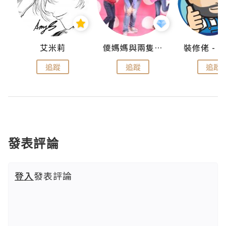
點滴
艾米莉
儍媽媽與兩隻小魔怪之家
追蹤
追蹤
追蹤
發表評論
登入
發表評論