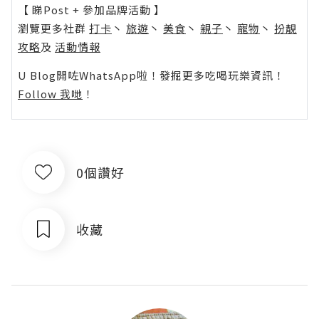
【 睇Post + 參加品牌活動 】
瀏覽更多社群
打卡
丶
旅遊
丶
美食
丶
親子
丶
寵物
丶
扮靚
攻略
及
活動情報
U Blog開咗WhatsApp啦！發掘更多吃喝玩樂資訊！
Follow 我哋
！
0個讚好
收藏