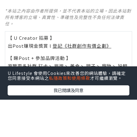
*本站之內容由作者所提供，並不代表本站的立場。因此本站對
所有博客的立場、真實性、準確性及完整性不負任何法律責
任。
【 U Creator 招募 】
出Post賺現金獎賞 l
登記《社群創作有價企劃》
【 睇Post + 參加品牌活動 】
瀏覽更多社群
打卡
丶
旅遊
丶
美食
丶
親子
丶
寵物
丶
扮靚
U Lifestyle 會使用Cookies來改善您的網站體驗，請確定
攻略
及
活動情報
您同意接受本網站之
私隱政策和使用條款
才可繼續瀏覽。
U Blog開咗WhatsApp啦！發掘更多吃喝玩樂資訊！
我已閱讀及同意
Follow 我哋
！
0個讚好