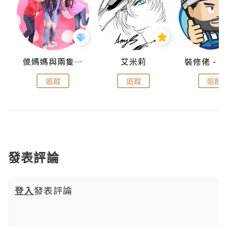
點滴
儍媽媽與兩隻小魔怪之家
艾米莉
追蹤
追蹤
追蹤
發表評論
登入
發表評論