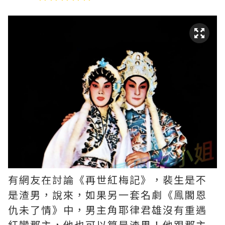
有網友在討論《再世紅梅記》，裴生是不
是渣男，說來，如果另一套名劇《鳯閣恩
仇未了情》中，男主角耶律君雄沒有重遇
紅鸞郡主，他也可以算是渣男！他跟郡主