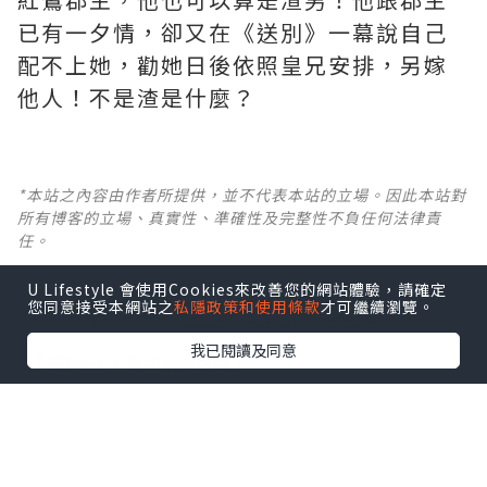
已有一夕情，卻又在《送別》一幕說自己
配不上她，勸她日後依照皇兄安排，另嫁
他人！不是渣是什麼？ ​​​
*本站之內容由作者所提供，並不代表本站的立場。因此本站對
所有博客的立場、真實性、準確性及完整性不負任何法律責
任。
U Lifestyle 會使用Cookies來改善您的網站體驗，請確定
【 U Creator 招募 】
您同意接受本網站之
私隱政策和使用條款
才可繼續瀏覽。
出Post賺現金獎賞 l
登記《社群創作有價企劃》
我已閱讀及同意
【 睇Post + 參加品牌活動 】
瀏覽更多社群
打卡
丶
旅遊
丶
美食
丶
親子
丶
寵物
丶
扮靚
攻略
及
活動情報
U Blog開咗WhatsApp啦！發掘更多吃喝玩樂資訊！