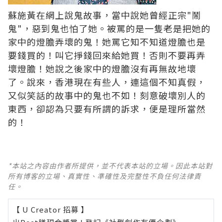
蘇施黃在網上說鬼故事，當中說她曾經正宗"鬧
鬼"，惡到鬼也怕了她。被罵的是一隻老是把她的
家中的燈膽弄壞的鬼！她罵它知不知道燈膽也是
要錢買的！叫它掙錢回來給她買！否則不要再弄
壞燈膽！她說之後家中的燈膽沒有再無故地壞
了。說來，香港現在有些人，連這個不知真假，
又似笑話的故事中的鬼也不如！刻意破壞別人的
東西，卻認為只要有所謂的訴求，便是理所當然
的！
*本站之內容由作者所提供，並不代表本站的立場。因此本站對
所有博客的立場、真實性、準確性及完整性不負任何法律責
任。
【 U Creator 招募 】