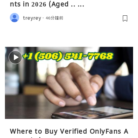
nts in 2026 (Aged .. ...
treyrey
46分鐘前
Where to Buy Verified OnlyFans A