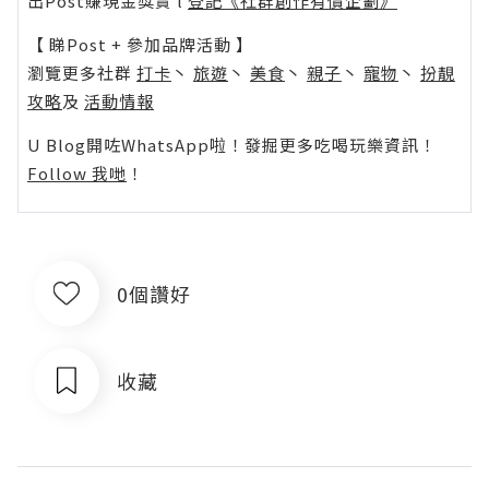
出Post賺現金獎賞 l
登記《社群創作有價企劃》
【 睇Post + 參加品牌活動 】
瀏覽更多社群
打卡
丶
旅遊
丶
美食
丶
親子
丶
寵物
丶
扮靚
攻略
及
活動情報
U Blog開咗WhatsApp啦！發掘更多吃喝玩樂資訊！
Follow 我哋
！
0個讚好
收藏