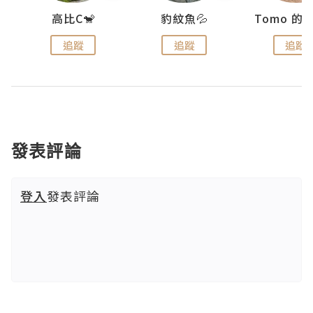
)
高比C🐒
豹紋魚💦
追蹤
追蹤
追蹤
發表評論
登入
發表評論