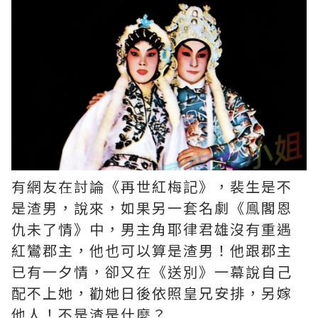
有網友在討論《再世紅梅記》，裴生是不
是渣男，說來，如果另一套名劇《鳯閣恩
仇未了情》中，男主角耶律君雄沒有重遇
紅鸞郡主，他也可以算是渣男！他跟郡主
已有一夕情，卻又在《送別》一幕說自己
配不上她，勸她日後依照皇兄安排，另嫁
他人！不是渣是什麼？ ​​​