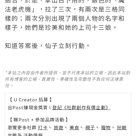
法老虎機」，拉了三次，有兩次是三格同
樣的；兩次分別出現了兩個人物的名字和
樣子，她們是珍美和她的上司十三娘。
知道答案後，仙子立刻行動。
*本站之內容由作者所提供，並不代表本站的立場。因此本站對
所有博客的立場、真實性、準確性及完整性不負任何法律責
任。
【 U Creator 招募 】
出Post賺現金獎賞 l
登記《社群創作有價企劃》
【 睇Post + 參加品牌活動 】
瀏覽更多社群
打卡
丶
旅遊
丶
美食
丶
親子
丶
寵物
丶
扮靚
攻略
及
活動情報