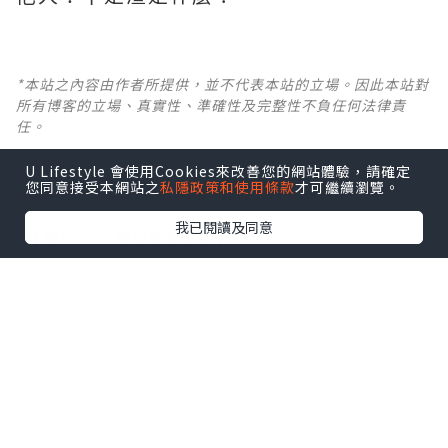
*本站之內容由作者所提供，並不代表本站的立場。因此本站對
所有博客的立場、真實性、準確性及完整性不負任何法律責
任。
U Lifestyle 會使用Cookies來改善您的網站體驗，請確定
【 U Creator 招募 】
您同意接受本網站之
私隱政策和使用條款
才可繼續瀏覽。
出Post賺現金獎賞 l
登記《社群創作有價企劃》
我已閱讀及同意
【 睇Post + 參加品牌活動 】
瀏覽更多社群
打卡
丶
旅遊
丶
美食
丶
親子
丶
寵物
丶
扮靚
攻略
及
活動情報
U Blog開咗WhatsApp啦！發掘更多吃喝玩樂資訊！
Follow 我哋
！