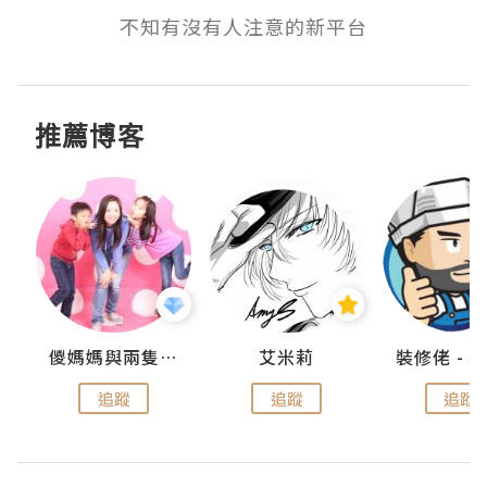
不知有沒有人注意的新平台
推薦博客
點滴
儍媽媽與兩隻小魔怪之家
艾米莉
追蹤
追蹤
追蹤