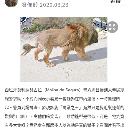
追蹤
發佈於 2020.03.23
西班牙莫利納瑟古拉（Molina de Segura）警方周日接到大量民眾
報警求助，不約而同表示看見一隻雄獅在市內遊蕩，一時驚惶四
起。警員到場調查，發現該隻「萬獸之王」竟然只是隻毛髮蓬鬆的
鬆獅狗（圖），令他們啼笑皆非。雖然造型是很似，可是，牠究竟
有多大隻呀？竟然會有那麼多人以為牠是真的獅子？看圖片看不出