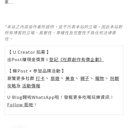
來.....
*本站之內容由作者所提供，並不代表本站的立場。因此本站對
所有博客的立場、真實性、準確性及完整性不負任何法律責
任。
【 U Creator 招募 】
出Post賺現金獎賞 l
登記《社群創作有價企劃》
【 睇Post + 參加品牌活動 】
瀏覽更多社群
打卡
丶
旅遊
丶
美食
丶
親子
丶
寵物
丶
扮靚
攻略
及
活動情報
U Blog開咗WhatsApp啦！發掘更多吃喝玩樂資訊！
Follow 我哋
！