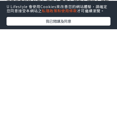
瀏覽更多社群
打卡
丶
旅遊
丶
美食
丶
親子
丶
寵物
丶
扮靚
U Lifestyle 會使用Cookies來改善您的網站體驗，請確定
攻略
及
活動情報
您同意接受本網站之
私隱政策和使用條款
才可繼續瀏覽。
U Blog開咗WhatsApp啦！發掘更多吃喝玩樂資訊！
我已閱讀及同意
Follow 我哋
！
0個讚好
收藏