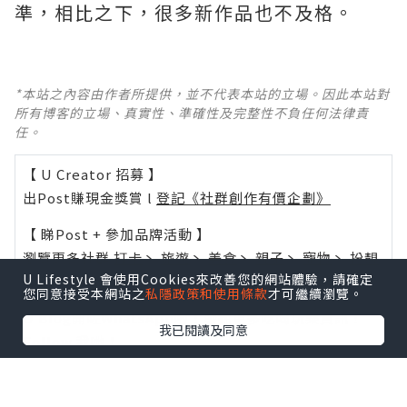
準，相比之下，很多新作品也不及格。 ​​​
*本站之內容由作者所提供，並不代表本站的立場。因此本站對
所有博客的立場、真實性、準確性及完整性不負任何法律責
任。
【 U Creator 招募 】
出Post賺現金獎賞 l
登記《社群創作有價企劃》
【 睇Post + 參加品牌活動 】
瀏覽更多社群
打卡
丶
旅遊
丶
美食
丶
親子
丶
寵物
丶
扮靚
U Lifestyle 會使用Cookies來改善您的網站體驗，請確定
攻略
及
活動情報
您同意接受本網站之
私隱政策和使用條款
才可繼續瀏覽。
U Blog開咗WhatsApp啦！發掘更多吃喝玩樂資訊！
我已閱讀及同意
Follow 我哋
！