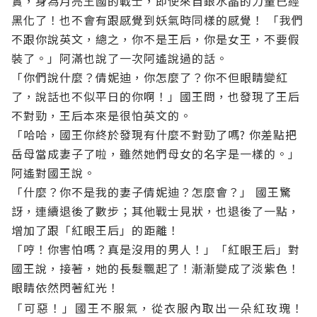
實，身為月亮王國的戰士，即使來自銀水晶的力量已經
黑化了！也不會有跟感覺到妖氣時同樣的感覺！
「我們
不跟你說英文，總之，你不是王后，你是女王，不要假
裝了。」阿滿也說了一次阿遙說過的話。
「你們說什麼？倩妮迪，你怎麼了？你不但眼睛變紅
了，說話也不似平日的你啊！」國王問，也發現了王后
不對勁，王后本來是很怕英文的。
「哈哈，國王你終於發現有什麼不對勁了嗎? 你差點把
岳母當成妻子了啦，雖然她們母女的名字是一樣的。」
阿遙對國王說。
「什麼？你不是我的妻子倩妮迪？怎麼會？」 國王驚
訝，連續退後了數步；其他戰士見狀，也退後了一點，
增加了跟「紅眼王后」的距離！
「哼！你害怕嗎？真是沒用的男人！」「紅眼王后」對
國王說，接著，她的長髮飄起了！漸漸變成了淡紫色！
眼睛依然閃著紅光！
「可惡！」國王不服氣，從衣服內取出一朵紅玫瑰！