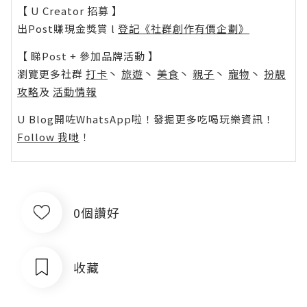
【 U Creator 招募 】
出Post賺現金獎賞 l
登記《社群創作有價企劃》
【 睇Post + 參加品牌活動 】
瀏覽更多社群
打卡
丶
旅遊
丶
美食
丶
親子
丶
寵物
丶
扮靚
攻略
及
活動情報
U Blog開咗WhatsApp啦！發掘更多吃喝玩樂資訊！
Follow 我哋
！
0個讚好
收藏