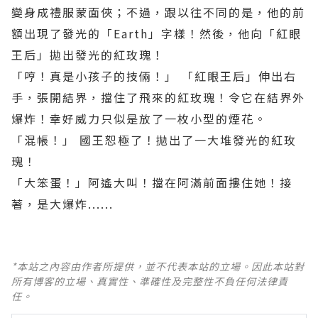
變身成禮服蒙面俠；不過，跟以往不同的是，他的前
額出現了發光的「Earth」字樣！然後，他向「紅眼
王后」拋出發光的紅玫瑰！
「哼！真是小孩子的技倆！」 「紅眼王后」伸出右
手，張開結界，擋住了飛來的紅玫瑰！令它在結界外
爆炸！幸好威力只似是放了一枚小型的煙花。
「混帳！」 國王恕極了！拋出了一大堆發光的紅玫
瑰！
「大笨蛋！」阿遙大叫！擋在阿滿前面摟住她！接
著，是大爆炸......
*本站之內容由作者所提供，並不代表本站的立場。因此本站對
所有博客的立場、真實性、準確性及完整性不負任何法律責
任。