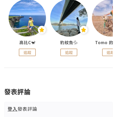
)
高比C🐒
豹紋魚💦
追蹤
追蹤
追蹤
發表評論
登入
發表評論