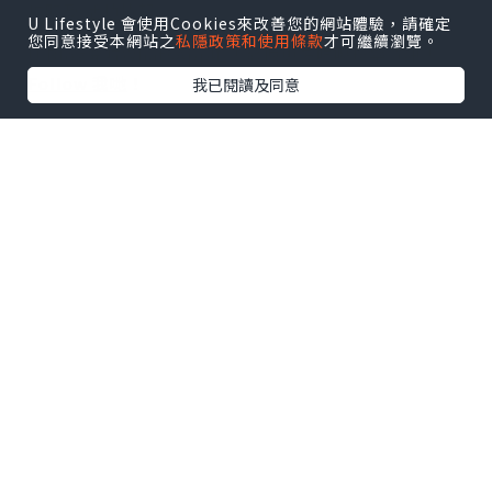
攻略
及
活動情報
U Lifestyle 會使用Cookies來改善您的網站體驗，請確定
您同意接受本網站之
私隱政策和使用條款
才可繼續瀏覽。
U Blog開咗WhatsApp啦！發掘更多吃喝玩樂資訊！
Follow 我哋
！
我已閱讀及同意
0個讚好
收藏