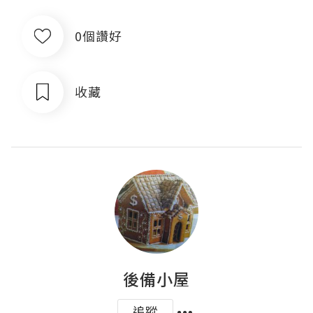
0個讚好
收藏
後備小屋
追蹤