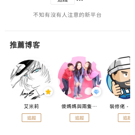
不知有沒有人注意的新平台
推薦博客
點滴
艾米莉
儍媽媽與兩隻小魔怪之家
追蹤
追蹤
追蹤