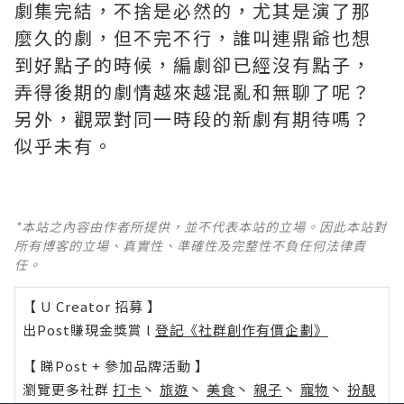
劇集完結，不捨是必然的，尤其是演了那
麼久的劇，但不完不行，誰叫連鼎爺也想
到好點子的時候，編劇卻已經沒有點子，
弄得後期的劇情越來越混亂和無聊了呢？ ​​​
另外，觀眾對同一時段的新劇有期待嗎？
似乎未有。
*本站之內容由作者所提供，並不代表本站的立場。因此本站對
所有博客的立場、真實性、準確性及完整性不負任何法律責
任。
【 U Creator 招募 】
出Post賺現金獎賞 l
登記《社群創作有價企劃》
【 睇Post + 參加品牌活動 】
瀏覽更多社群
打卡
丶
旅遊
丶
美食
丶
親子
丶
寵物
丶
扮靚