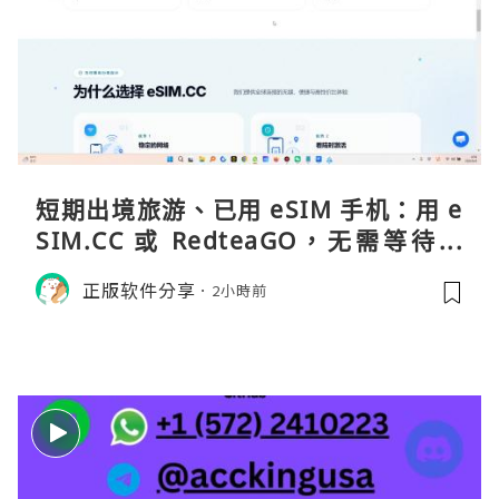
短期出境旅游、已用 eSIM 手机：用 e
SIM.CC 或 RedteaGO，无需等待收
货。需要“当地号码 + 通话短信”（如
正版软件分享
2小時前
打车、外卖、客户联络）：优先 Redt
eaGO（明确提供通话短信套餐）。长