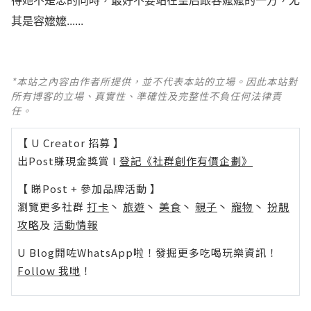
得她不是忠的同時，最好不要站在皇后跟容嬤嬤的一方，尤
其是容嬤嬤...... ​​​​
*本站之內容由作者所提供，並不代表本站的立場。因此本站對
所有博客的立場、真實性、準確性及完整性不負任何法律責
任。
【 U Creator 招募 】
出Post賺現金獎賞 l
登記《社群創作有價企劃》
【 睇Post + 參加品牌活動 】
瀏覽更多社群
打卡
丶
旅遊
丶
美食
丶
親子
丶
寵物
丶
扮靚
攻略
及
活動情報
U Blog開咗WhatsApp啦！發掘更多吃喝玩樂資訊！
Follow 我哋
！