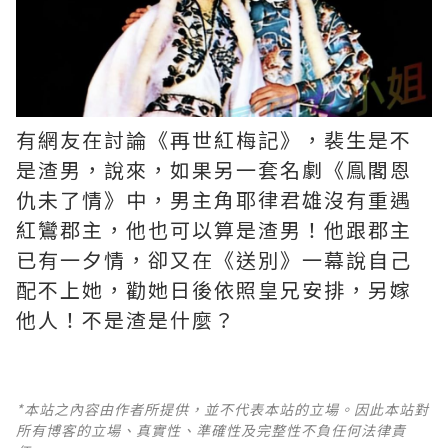
有網友在討論《再世紅梅記》，裴生是不
是渣男，說來，如果另一套名劇《鳯閣恩
仇未了情》中，男主角耶律君雄沒有重遇
紅鸞郡主，他也可以算是渣男！他跟郡主
已有一夕情，卻又在《送別》一幕說自己
配不上她，勸她日後依照皇兄安排，另嫁
他人！不是渣是什麼？ ​​​
*本站之內容由作者所提供，並不代表本站的立場。因此本站對
所有博客的立場、真實性、準確性及完整性不負任何法律責