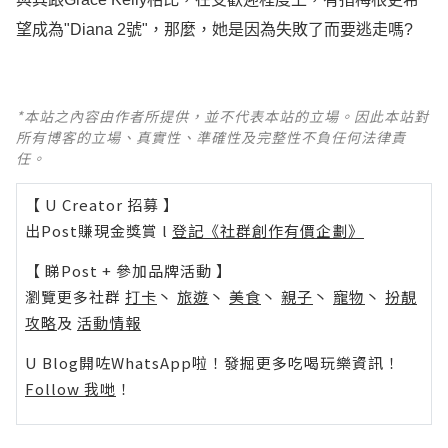
望成為"Diana 2號"，那麼，她是因為失敗了而要逃走嗎? ​​​​
*本站之內容由作者所提供，並不代表本站的立場。因此本站對
所有博客的立場、真實性、準確性及完整性不負任何法律責
任。
【 U Creator 招募 】
出Post賺現金獎賞 l
登記《社群創作有價企劃》
【 睇Post + 參加品牌活動 】
瀏覽更多社群
打卡
丶
旅遊
丶
美食
丶
親子
丶
寵物
丶
扮靚
攻略
及
活動情報
U Blog開咗WhatsApp啦！發掘更多吃喝玩樂資訊！
Follow 我哋
！