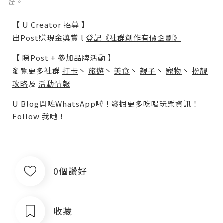
任。
【 U Creator 招募 】
出Post賺現金獎賞 l
登記《社群創作有價企劃》
【 睇Post + 參加品牌活動 】
瀏覽更多社群
打卡
丶
旅遊
丶
美食
丶
親子
丶
寵物
丶
扮靚
攻略
及
活動情報
U Blog開咗WhatsApp啦！發掘更多吃喝玩樂資訊！
Follow 我哋
！
0個讚好
收藏