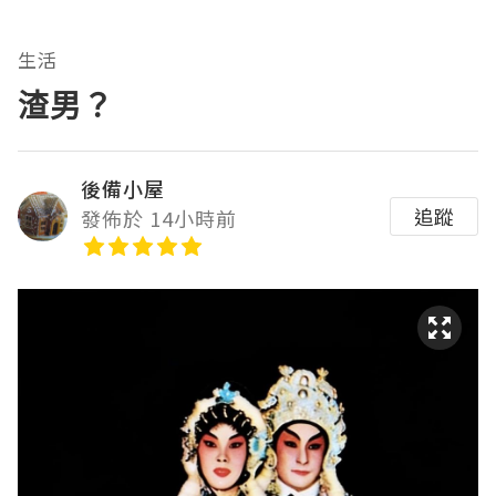
生活
渣男？
後備小屋
追蹤
發佈於 14小時前