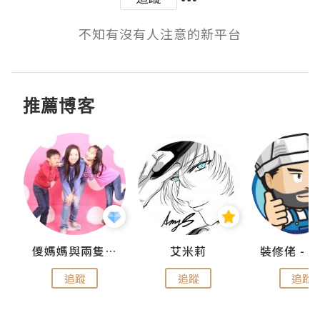
不知有沒有人注意的新平台
推薦博客
點滴
儍媽媽與兩隻小魔怪之家
艾米莉
追蹤
追蹤
追蹤