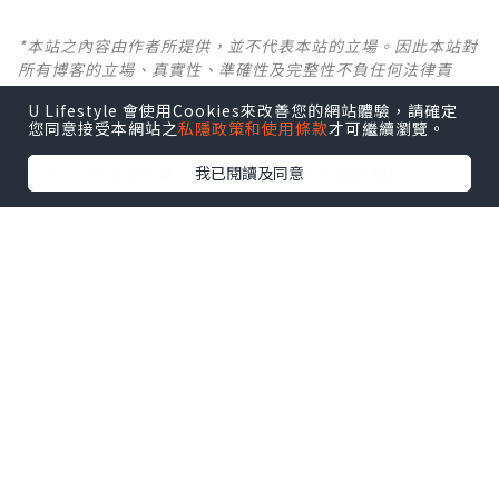
*本站之內容由作者所提供，並不代表本站的立場。因此本站對
所有博客的立場、真實性、準確性及完整性不負任何法律責
任。
U Lifestyle 會使用Cookies來改善您的網站體驗，請確定
您同意接受本網站之
私隱政策和使用條款
才可繼續瀏覽。
【 U Creator 招募 】
我已閱讀及同意
出Post賺現金獎賞 l
登記《社群創作有價企劃》
【 睇Post + 參加品牌活動 】
瀏覽更多社群
打卡
丶
旅遊
丶
美食
丶
親子
丶
寵物
丶
扮靚
攻略
及
活動情報
U Blog開咗WhatsApp啦！發掘更多吃喝玩樂資訊！
Follow 我哋
！
0個讚好