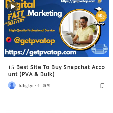
15 Best Site To Buy Snapchat Acco
unt (PVA & Bulk)
fdhgtyi
4小時前