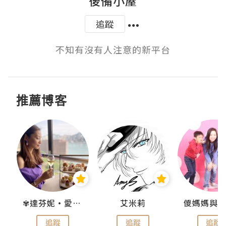
後備小屋
追蹤
不知有沒有人注意的新平台
推薦博客
點滴
✾達芬妮•愛孩子•愛生活✾
艾米莉
追蹤
追蹤
追蹤