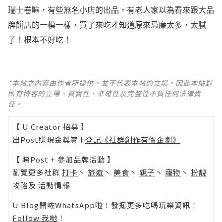
瑞士卷嘛，有些無名小店的出品，有老人家以為看來跟大品
牌餅店的一模一樣，買了來吃才知道原來忌廉太多，太膩
了！根本不好吃！
*本站之內容由作者所提供，並不代表本站的立場。因此本站對
所有博客的立場、真實性、準確性及完整性不負任何法律責
任。
【 U Creator 招募 】
出Post賺現金獎賞 l
登記《社群創作有價企劃》
【 睇Post + 參加品牌活動 】
瀏覽更多社群
打卡
丶
旅遊
丶
美食
丶
親子
丶
寵物
丶
扮靚
攻略
及
活動情報
U Blog開咗WhatsApp啦！發掘更多吃喝玩樂資訊！
Follow 我哋
！