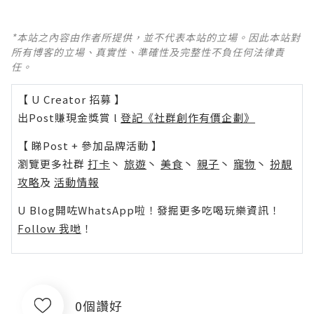
*本站之內容由作者所提供，並不代表本站的立場。因此本站對
所有博客的立場、真實性、準確性及完整性不負任何法律責
任。
【 U Creator 招募 】
出Post賺現金獎賞 l
登記《社群創作有價企劃》
【 睇Post + 參加品牌活動 】
瀏覽更多社群
打卡
丶
旅遊
丶
美食
丶
親子
丶
寵物
丶
扮靚
攻略
及
活動情報
U Blog開咗WhatsApp啦！發掘更多吃喝玩樂資訊！
Follow 我哋
！
0個讚好