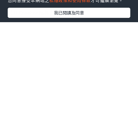
您同意接受本網站之
私隱政策和使用條款
才可繼續瀏覽。
【 U Creator 招募 】
我已閱讀及同意
出Post賺現金獎賞 l
登記《社群創作有價企劃》
【 睇Post + 參加品牌活動 】
瀏覽更多社群
打卡
丶
旅遊
丶
美食
丶
親子
丶
寵物
丶
扮靚
攻略
及
活動情報
U Blog開咗WhatsApp啦！發掘更多吃喝玩樂資訊！
Follow 我哋
！
0個讚好
收藏