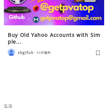
Buy Old Yahoo Accounts with Sim
ple...
xbgtfuh
53分鐘前
生活