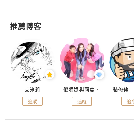
推薦博客
點滴
艾米莉
儍媽媽與兩隻小魔怪之家
追蹤
追蹤
追蹤