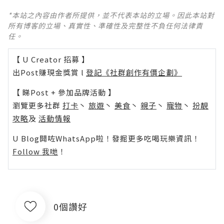
*本站之內容由作者所提供，並不代表本站的立場。因此本站對
所有博客的立場、真實性、準確性及完整性不負任何法律責
任。
【 U Creator 招募 】
出Post賺現金獎賞 l
登記《社群創作有價企劃》
【 睇Post + 參加品牌活動 】
瀏覽更多社群
打卡
丶
旅遊
丶
美食
丶
親子
丶
寵物
丶
扮靚
攻略
及
活動情報
U Blog開咗WhatsApp啦！發掘更多吃喝玩樂資訊！
Follow 我哋
！
0個讚好