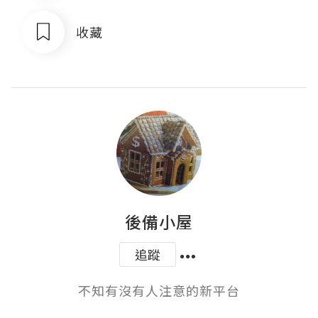
收藏
後備小屋
追蹤
不知有沒有人注意的新平台