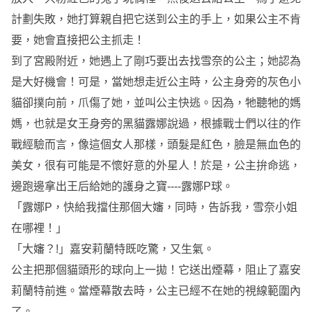
計劃失敗，她打算親自把它送到公主的手上，如果公主不肯
要，她會直接把公主抓走！
到了宮殿附近，她遇上了剛巧要出去找雪奈的公主；她認為
是大好機會！可是，當她想走近公主時，公主身旁的灰色小
貓卻撲向前，爪傷了她，並叫公主快逃。因為，牠聽牠的媽
媽，也就是女王身旁的黑貓露娜說過，根據戰士們以往的作
戰經驗而言，像這個女人那樣，頭髮是紅色，臉是無血色的
美女，很有可能是不懷好意的外星人！
於是，公主拚命逃，
邊跑邊拿出王后給她的護身之寶----露娜P球。
「露娜P，快給我擋住那個大嬸，同時，告訴我，雪奈小姐
在哪裡！」
「大嬸？!」嘉安莉蘭特既吃驚，又生氣。
公主把那個貓頭形的球向上一拋！它送出煙幕，阻止了嘉安
莉蘭特前進。當煙幕散去時，公主已經不在她的視線範圍內
了。