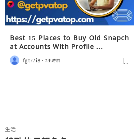
Best 15 Places to Buy Old Snapch
at Accounts With Profile ...
fgtr7i8
2小時前
生活