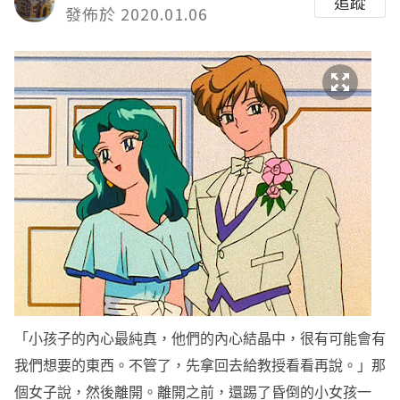
追蹤
發佈於 2020.01.06
「小孩子的內心最純真，他們的內心結晶中，很有可能會有
我們想要的東西。不管了，先拿回去給教授看看再說。」那
個女子說，然後離開。離開之前，還踢了昏倒的小女孩一