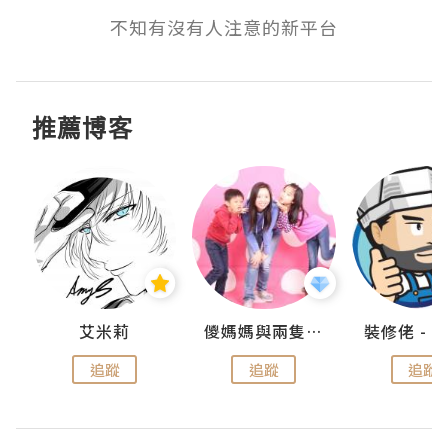
不知有沒有人注意的新平台
推薦博客
點滴
艾米莉
儍媽媽與兩隻小魔怪之家
追蹤
追蹤
追蹤