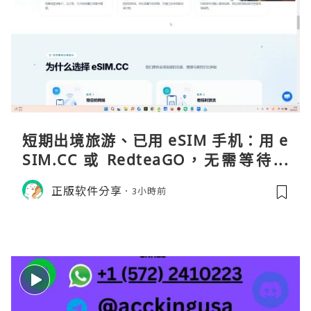
短期出境旅游、已用 eSIM 手机：用 e
SIM.CC 或 RedteaGO，无需等待收
货。需要“当地号码 + 通话短信”（如
正版软件分享
3小時前
打车、外卖、客户联络）：优先 Redt
eaGO（明确提供通话短信套餐）。长