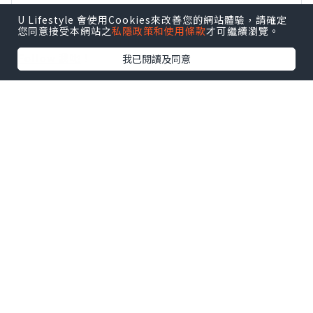
攻略
及
活動情報
U Lifestyle 會使用Cookies來改善您的網站體驗，請確定
您同意接受本網站之
私隱政策和使用條款
才可繼續瀏覽。
U Blog開咗WhatsApp啦！發掘更多吃喝玩樂資訊！
Follow 我哋
！
我已閱讀及同意
0個讚好
收藏