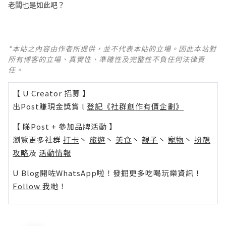
老闆也是如此吧？
*本站之內容由作者所提供，並不代表本站的立場。因此本站對
所有博客的立場、真實性、準確性及完整性不負任何法律責
任。
【 U Creator 招募 】
出Post賺現金獎賞 l
登記《社群創作有價企劃》
【 睇Post + 參加品牌活動 】
瀏覽更多社群
打卡
丶
旅遊
丶
美食
丶
親子
丶
寵物
丶
扮靚
攻略
及
活動情報
U Blog開咗WhatsApp啦！發掘更多吃喝玩樂資訊！
Follow 我哋
！