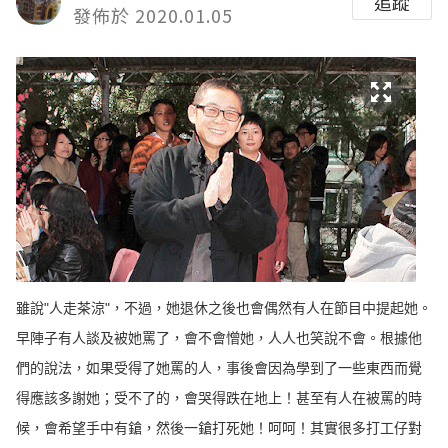
追蹤
發佈於 2020.01.05
雖說"人走茶涼"，不過，她退休之後也會偶然有人在節目中提起她。
早陣子有人談及被她罵了，會不會憎她，人人也笑說不會。根據他
們的說法，如果受得了她罵的人，事後會因為學到了一些東西而覺
得應該多謝她；受不了的，會哭得跌在地上！甚至有人在被罵的時
候，會希望手中有鎗，然後一鎗打死她！呵呵！其實很多打工仔對