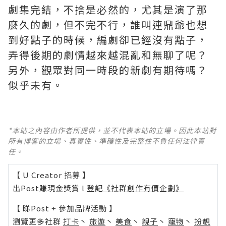
劇集完結，不捨是必然的，尤其是演了那
麼久的劇，但不完不行，誰叫連鼎爺也想
到好點子的時候，編劇卻已經沒有點子，
弄得後期的劇情越來越混亂和無聊了呢？ ​​​
另外，觀眾對同一時段的新劇有期待嗎？
似乎未有。
*本站之內容由作者所提供，並不代表本站的立場。因此本站對
所有博客的立場、真實性、準確性及完整性不負任何法律責
任。
【 U Creator 招募 】
出Post賺現金獎賞 l
登記《社群創作有價企劃》
【 睇Post + 參加品牌活動 】
瀏覽更多社群
打卡
丶
旅遊
丶
美食
丶
親子
丶
寵物
丶
扮靚