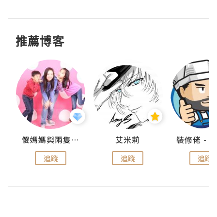
推薦博客
點滴
儍媽媽與兩隻小魔怪之家
艾米莉
追蹤
追蹤
追蹤