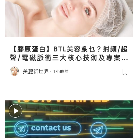
【膠原蛋白】BTL美容系乜？射頻/超
聲/電磁脈衝三大核心技術及專案盤
點！
美麗新世界
1小時前