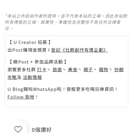
*本站之內容由作者所提供，並不代表本站的立場。因此本站對
所有博客的立場、真實性、準確性及完整性不負任何法律責
任。
【 U Creator 招募 】
出Post賺現金獎賞 l
登記《社群創作有價企劃》
【 睇Post + 參加品牌活動 】
瀏覽更多社群
打卡
丶
旅遊
丶
美食
丶
親子
丶
寵物
丶
扮靚
攻略
及
活動情報
U Blog開咗WhatsApp啦！發掘更多吃喝玩樂資訊！
Follow 我哋
！
0個讚好