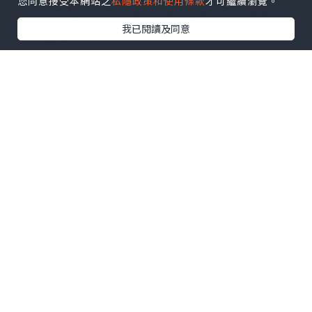
您同意接受本網站之
私隱政策和使用條款
才可繼續瀏覽。
U Blog開咗WhatsApp啦！發掘更多吃喝玩樂資訊！
我已閱讀及同意
Follow 我哋
！
0個讚好
收藏