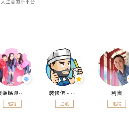
有人注意的新平台
儍媽媽與兩隻小魔怪之家
裝修佬 - 香港一站式網上裝修平台
利奧
追蹤
追蹤
追蹤