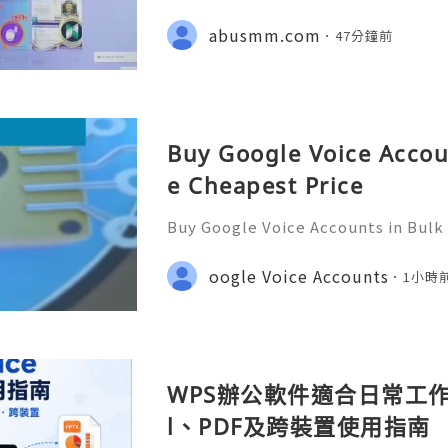
3-8937 💥🔆🔆🔆 Email : abusmmte
ebook Page : Abusmm 💥🔆🔆🔆 Signa
abusmm.com
47分鐘前
Buy Google Voice Accou
e Cheapest Price
Buy Google Voice Accounts in Bulk
Need Assistance? We’re Here 24/7
gmail.com 💎 WhatsApp: +1(772)563
oogle Voice Accounts
1小時
marketit 🎮 discord: usamarketit 
WPS辦公軟件適合日常工作嗎
l、PDF及跨裝置使用指南