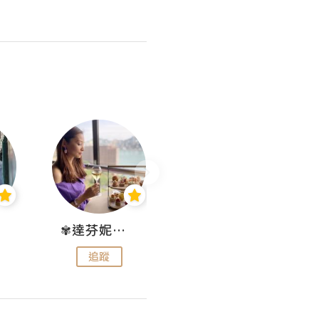
✾達芬妮•愛孩子•愛生活✾
wendysugar享受生活gogogo
追蹤
追蹤