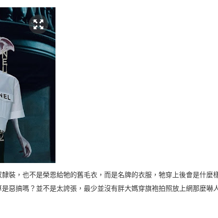
奴隸裝，也不是榮恩給牠的舊毛衣，而是名牌的衣服，牠穿上後會是什麼
算是惡搞嗎？並不是太誇張，最少並沒有胖大媽穿旗袍拍照放上網那麼嚇