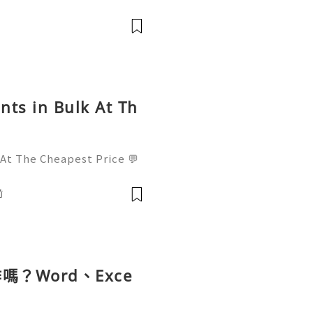
am@gmail.com 💥🔆🔆🔆Fac
l : +1 (682) 474-9468
nts in Bulk At Th
 At The Cheapest Price 💬
! 📧 Email: usamarketit@
-8300 🚀 Telegram: @usa
前
✅
？Word、Exce