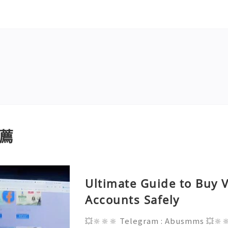
薦
Ultimate Guide to Buy V
Accounts Safely
💥🔆🔆🔆 Telegram : Abusmms 💥🔆