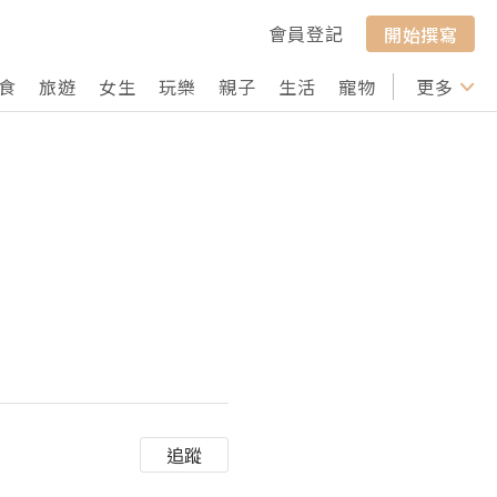
會員登記
開始撰寫
食
旅遊
女生
玩樂
親子
生活
寵物
行山
更多
打卡
追蹤