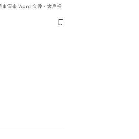
傳來 Word 文件、客戶提
rPoint，最後又要把資料整理成
式，處理起來比較零散。因此不