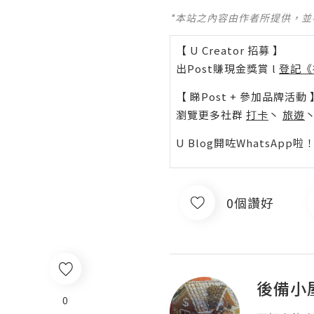
*本站之內容由作者所提供，
【 U Creator 招募 】
出Post賺現金獎賞 l
登記《
【 睇Post + 參加品牌活動 
瀏覽更多社群
打卡
丶
旅遊
U Blog開咗WhatsAp
0個讚好
後備小
0