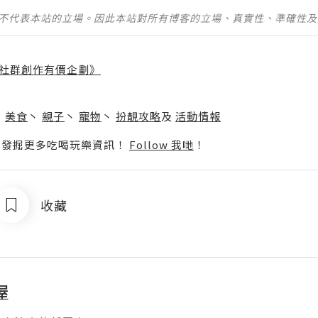
並不代表本站的立場。因此本站對所有博客的立場、真實性、準確性
社群創作有價企劃》
】
丶
美食
丶
親子
丶
寵物
丶
扮靚攻略
及
活動情報
p啦！發掘更多吃喝玩樂資訊！
Follow 我哋
！
收藏
屋