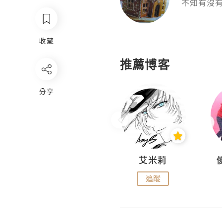
不知有沒
收藏
推薦博客
分享
Hahakelly的生活點滴
艾米莉
追蹤
追蹤