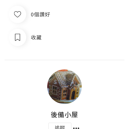
0個讚好
收藏
後備小屋
追蹤