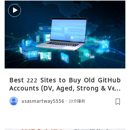
Best 222 Sites to Buy Old GitHub
Accounts (DV, Aged, Strong & Veri
fied)
usasmartway5556
23分鐘前