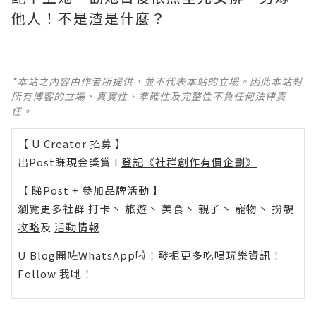
他人！不是渣是什麼？ ​​​
*本站之內容由作者所提供，並不代表本站的立場。因此本站對
所有博客的立場、真實性、準確性及完整性不負任何法律責
任。
【 U Creator 招募 】
出Post賺現金獎賞 l
登記《社群創作有價企劃》
【 睇Post + 參加品牌活動 】
瀏覽更多社群
打卡
丶
旅遊
丶
美食
丶
親子
丶
寵物
丶
扮靚
攻略
及
活動情報
U Blog開咗WhatsApp啦！發掘更多吃喝玩樂資訊！
Follow 我哋
！