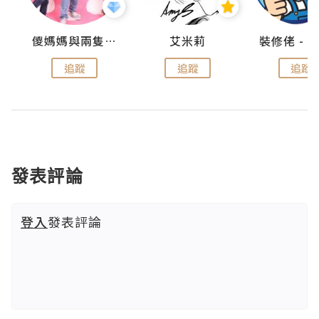
點滴
儍媽媽與兩隻小魔怪之家
艾米莉
追蹤
追蹤
追蹤
發表評論
登入
發表評論