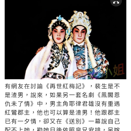
有網友在討論《再世紅梅記》，裴生是不
是渣男，說來，如果另一套名劇《鳯閣恩
仇未了情》中，男主角耶律君雄沒有重遇
紅鸞郡主，他也可以算是渣男！他跟郡主
已有一夕情，卻又在《送別》一幕說自己
配不上她，勸她日後依照皇兄安排，另嫁