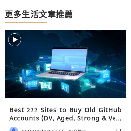
更多生活文章推薦
Best 222 Sites to Buy Old GitHub
Accounts (DV, Aged, Strong & Veri
fied)
usasmartway5556