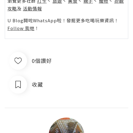
瀏覽更多社群
打卡
丶
旅遊
丶
美食
丶
親子
丶
寵物
丶
扮靚
攻略
及
活動情報
U Blog開咗WhatsApp啦！發掘更多吃喝玩樂資訊！
Follow 我哋
！
0個讚好
收藏