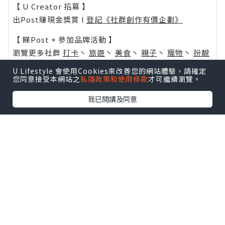
【 U Creator 招募 】
出Post賺現金獎賞 l
登記《社群創作有價企劃》
【 睇Post + 參加品牌活動 】
瀏覽更多社群
打卡
丶
旅遊
丶
美食
丶
親子
丶
寵物
丶
扮靚
攻略
及
活動情報
U Lifestyle 會使用Cookies來改善您的網站體驗，請確定
您同意接受本網站之
私隱政策和使用條款
才可繼續瀏覽。
U Blog開咗WhatsApp啦！發掘更多吃喝玩樂資訊！
Follow 我哋
！
我已閱讀及同意
0個讚好
收藏