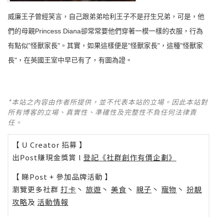
威廉王子曾經笑言，自己跟弟弟哈利王子不是孖生兄弟，可是，他
們的母親Princess Diana卻常常要他們穿著一模一樣的衣服，行為
有點似"怪獸家長"。其實，如果這樣便是"怪獸家長"，這種"怪獸家
長"，在英國王室中早已有了，有圖為證。 ​​​​
*本站之內容由作者所提供，並不代表本站的立場。因此本站對
所有博客的立場、真實性、準確性及完整性不負任何法律責
任。
【 U Creator 招募 】
出Post賺現金獎賞 l
登記《社群創作有價企劃》
【 睇Post + 參加品牌活動 】
瀏覽更多社群
打卡
丶
旅遊
丶
美食
丶
親子
丶
寵物
丶
扮靚
攻略
及
活動情報