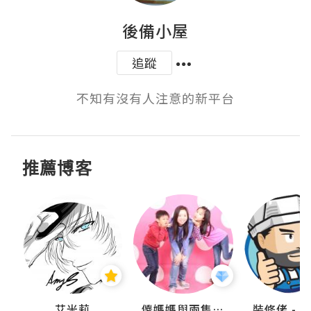
後備小屋
追蹤
不知有沒有人注意的新平台
推薦博客
點滴
艾米莉
儍媽媽與兩隻小魔怪之家