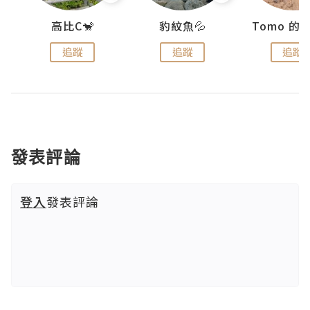
)
高比C🐒
豹紋魚💦
追蹤
追蹤
追蹤
發表評論
登入
發表評論