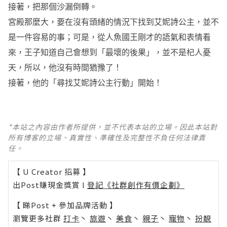
接著，把那個沙漏倒轉。
宮殿那麼大，要在沒有頭緒的情況下找到艾妮詩公主，並不
是一件容易的事；可是，從人魚國王剛才的語氣和表情看
來，王子知道自己會想到「最壞的後果」，並不是杞人憂
天，所以，他沒有時間猶豫了！
接著，他的「尋找艾妮詩公主行動」開始！
*本站之內容由作者所提供，並不代表本站的立場。因此本站對
所有博客的立場、真實性、準確性及完整性不負任何法律責
任。
【 U Creator 招募 】
出Post賺現金獎賞 l
登記《社群創作有價企劃》
【 睇Post + 參加品牌活動 】
瀏覽更多社群
打卡
丶
旅遊
丶
美食
丶
親子
丶
寵物
丶
扮靚