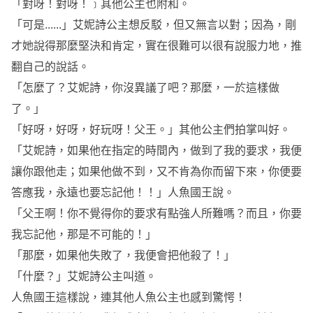
「對呀！對呀！﹞其他公主也附和。
「可是......」艾妮詩公主想反駁，但又無言以對；因為，剛
才她說得那麼堅決和肯定，實在很難可以很有說服力地，推
翻自己的說話。
「怎麼了？艾妮詩，你沒異議了吧？那麼，一於這樣做
了。」
「好呀，好呀，好玩呀！父王。」其他公主們拍掌叫好。
「艾妮詩，如果他在指定的時間內，做到了我的要求，我便
讓你跟他走；如果他做不到，又不肯為你而留下來，你便要
答應我，永遠也要忘記他！！」人魚國王說。
「父王啊！你不覺得你的要求有點強人所難嗎？而且，你要
我忘記他，那是不可能的！」
「那麼，如果他失敗了，我便會把他殺了！」
「什麼？」艾妮詩公主叫道。
人魚國王這樣說，連其他人魚公主也感到驚愕！