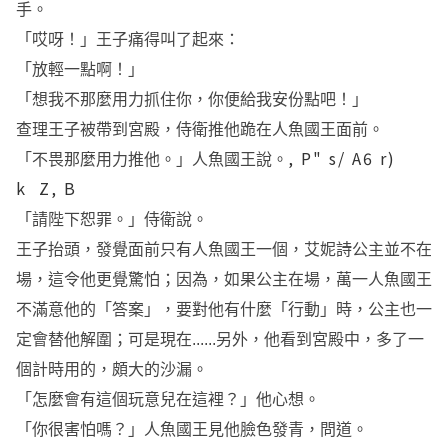
手。
「哎呀！」王子痛得叫了起來：
「放輕一點啊！」
「想我不那麼用力抓住你，你便給我安份點吧！」
查理王子被帶到宮殿，侍衛推他跪在人魚國王面前。
, P" s/ A6 r)
「不畏那麼用力推他。」人魚國王說。
k Z, B
「請陛下恕罪。」侍衛說。
王子抬頭，發覺面前只有人魚國王一個，艾妮詩公主並不在
場，這令他更覺驚怕；因為，如果公主在場，萬一人魚國王
不滿意他的「答案」，要對他有什麼「行動」時，公主也一
定會替他解圍；可是現在......
另外，他看到宮殿中，多了一
個計時用的，頗大的沙漏。
「怎麼會有這個玩意兒在這裡？」他心想。
「你很害怕嗎？」人魚國王見他臉色發青，問道。