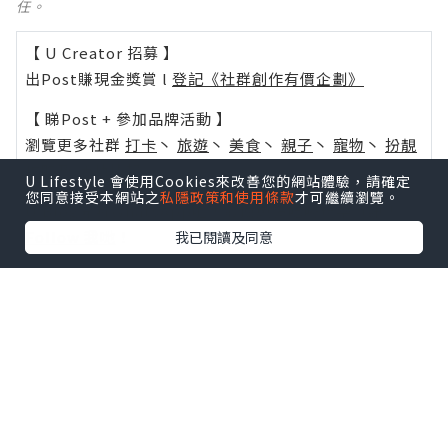
任。
【 U Creator 招募 】
出Post賺現金獎賞 l
登記《社群創作有價企劃》
【 睇Post + 參加品牌活動 】
瀏覽更多社群
打卡
丶
旅遊
丶
美食
丶
親子
丶
寵物
丶
扮靚
攻略
及
活動情報
U Lifestyle 會使用Cookies來改善您的網站體驗，請確定
您同意接受本網站之
私隱政策和使用條款
才可繼續瀏覽。
U Blog開咗WhatsApp啦！發掘更多吃喝玩樂資訊！
Follow 我哋
！
我已閱讀及同意
0個讚好
收藏