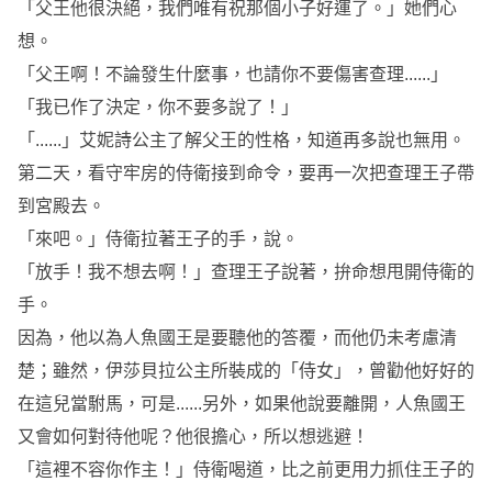
「父王他很決絕，我們唯有祝那個小子好運了。」她們心
想。
「父王啊！不論發生什麼事，也請你不要傷害查理......」
「我已作了決定，你不要多說了！」
「......」艾妮詩公主了解父王的性格，知道再多說也無用。
第二天，看守牢房的侍衛接到命令，要再一次把查理王子帶
到宮殿去。
「來吧。」侍衛拉著王子的手，說。
「放手！我不想去啊！」查理王子說著，拚命想甩開侍衛的
手。
因為，他以為人魚國王是要聽他的答覆，而他仍未考慮清
楚；雖然，伊莎貝拉公主所裝成的「侍女」，曾勸他好好的
在這兒當駙馬，可是......另外，如果他說要離開，人魚國王
又會如何對待他呢？他很擔心，所以想逃避！
「這裡不容你作主！」侍衛喝道，比之前更用力抓住王子的