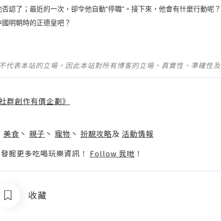
否認了；最近的一次，卻令他自動"停職"。接下來，他會有什麼行動呢
中國明朝時的正德皇吧？
並不代表本站的立場。因此本站對所有博客的立場、真實性、準確性
社群創作有價企劃》
】
丶
美食
丶
親子
丶
寵物
丶
扮靚攻略
及
活動情報
p啦！發掘更多吃喝玩樂資訊！
Follow 我哋
！
收藏