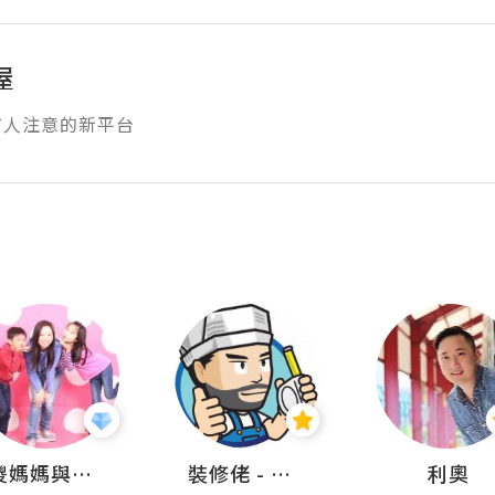
屋
有人注意的新平台
儍媽媽與兩隻小魔怪之家
裝修佬 - 香港一站式網上裝修平台
利奧