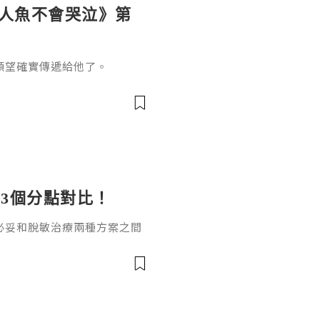
《人魚不會哭泣》第
願望確實傳遞給他了。
3個分點對比！
必妥和脫敏治療兩種方案之間
數副作用可控的友好治療方
，達必妥和脫敏治療哪個好？
案。一、作用原理差異達必妥
製劑，通過抑制白介素-4（I
性，直接阻斷過敏反應中的關鍵炎