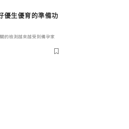
好優生優育的準備功
相關的檢測越來越受到備孕家
孤獨症譜系障礙最常見的單基
的患者規模有基礎認知，卻很
攜帶者有多少人？結合國際公
1.疾病基礎與攜帶者定義脆
傳異常，會引發智力障礙和相