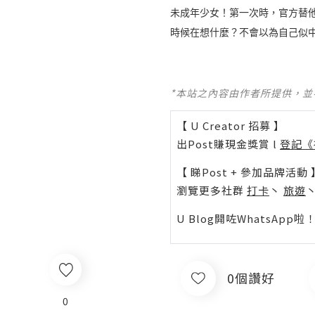
未成年少女！第一次時，官方替他
時候在想什麼？不會以為自己似
*本站之內容由作者所提供，
【 U Creator 招募 】
出Post賺現金獎賞 l
登記《
【 睇Post + 參加品牌活動 
瀏覽更多社群
打卡
丶
旅遊
U Blog開咗WhatsAp
0個讚好
0