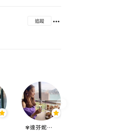
追蹤
✾達芬妮•愛孩子•愛生活✾
wendysugar享受生活gogogo