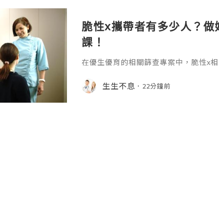
脆性x攜帶者有多少人？做
課！
在優生優育的相關篩查專案中，脆性x
庭的重視，作為導致遺傳性智力障礙和
因病，大多數人對脆性x染色體綜合征
生生不息
22分鐘前
少瞭解隱性攜帶者的群體體量，脆性x
認的流行病學數據就能得到清晰的答案。
性x染色體綜合征是x染色體上的一種遺
關行為問題，約99%的脆性x綜合征由