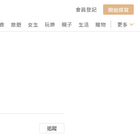
會員登記
開始撰寫
食
旅遊
女生
玩樂
親子
生活
寵物
行山
更多
打卡
追蹤