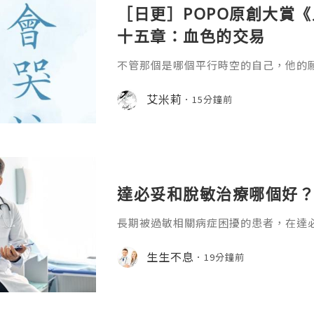
［日更］POPO原創大賞
十五章：血色的交易
不管那個是哪個平行時空的自己，他的
艾米莉
15分鐘前
達必妥和脫敏治療哪個好？
長期被過敏相關病症困擾的患者，在達
糾結，二者都是臨床中不良反應少、多
式，卻很少有回復寫清它們的核心差異
生生不息
19分鐘前
通過分維度的清晰對比就能得到明確答
和脫敏治療哪個好？達必妥作為靶向生物
L-4）和白介素-13（IL-13）的活
症信號通路，快速減輕已出現的