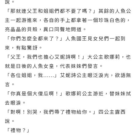
說。
「那就連父王和姐姐們都不要了嗎？」其餘的人魚公
主一起游進來，各自的手上都拿著一個珍珠白色的，
亮晶晶的貝殼，異口同聲地問道。
「你們怎麼全都來了？」人魚國王見女兒們一起到
來，有點驚訝。
「父王，我們也擔心艾妮詩啊！」大公主歌娜莉，也
就是日後的人魚女皇，代表妹妹們發言。
「各位姐姐，我......」艾妮詩公主眼泛淚光，欲語無
言。
「你真是個大傻瓜啊！」歌娜莉公主游近，替妹妹拭
去眼淚。
「對啊！別哭，我們帶了禮物給你。」四公主露西
說。
「禮物？」