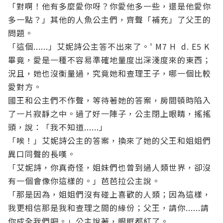
「對啊！他有多麼愛你呀？你愛他多一些，還是他愛你
多一點？」其他的人魚公主們，齊聲「補充」了父王的
問題。
「這個......」艾妮詩公主答不出來了。
' M7 H d. E5 K
畢竟，愛是一種不容易準確地量度出深淺度來的東西；
況且，她也沒衡量過，究竟她和查理王子，哪一個比較
愛對方。
國王和公主們不作聲，等待著她的答案，房間頓時陷入
了一片寂靜之中。過了好一陣子，公主閉上眼睛，搖搖
頭，說：「我不知道......」
「唉！」艾妮詩公主的答案，換來了她的父王和姐姐們
異口同聲的長嘆。
「艾妮詩，你真奇怪，姐妹們也曾到過人類世界，卻沒
有一個會像你這樣的。」芭芭拉公主說。
「那是因為，姐姐們沒有碰上喜歡的人類；因為這樣，
我更相信那是我和查理之間的緣份；父王，請你......請
你成全我們吧。」公主說著，眼眶都紅了。