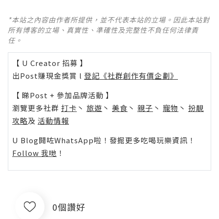
*本站之內容由作者所提供，並不代表本站的立場。因此本站對
所有博客的立場、真實性、準確性及完整性不負任何法律責
任。
【 U Creator 招募 】
出Post賺現金獎賞 l
登記《社群創作有價企劃》
【 睇Post + 參加品牌活動 】
瀏覽更多社群
打卡
丶
旅遊
丶
美食
丶
親子
丶
寵物
丶
扮靚
攻略
及
活動情報
U Blog開咗WhatsApp啦！發掘更多吃喝玩樂資訊！
Follow 我哋
！
0個讚好