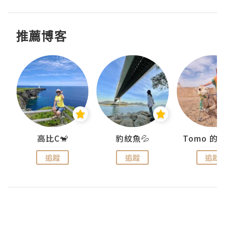
推薦博客
)
高比C🐒
豹紋魚💦
追蹤
追蹤
追蹤