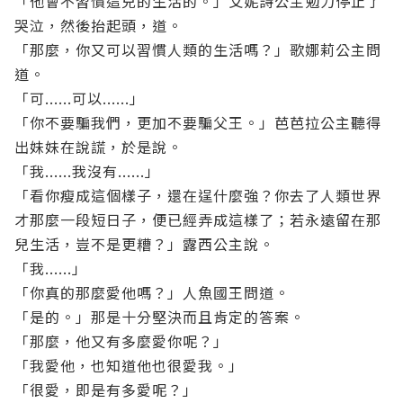
「他會不習慣這兒的生活的。」艾妮詩公主勉力停止了
哭泣，然後抬起頭，道。
「那麼，你又可以習慣人類的生活嗎？」歌娜莉公主問
道。
「可......可以......」
「你不要騙我們，更加不要騙父王。」芭芭拉公主聽得
出妹妹在說謊，於是說。
「我......我沒有......」
「看你瘦成這個樣子，還在逞什麼強？你去了人類世界
才那麼一段短日子，便已經弄成這樣了；若永遠留在那
兒生活，豈不是更糟？」露西公主說。
「我......」
「你真的那麼愛他嗎？」人魚國王問道。
「是的。」那是十分堅決而且肯定的答案。
「那麼，他又有多麼愛你呢？」
「我愛他，也知道他也很愛我。」
「很愛，即是有多愛呢？」