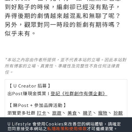
到好點子的時候，編劇卻已經沒有點子，
弄得後期的劇情越來越混亂和無聊了呢？ ​​​
另外，觀眾對同一時段的新劇有期待嗎？
似乎未有。
*本站之內容由作者所提供，並不代表本站的立場。因此本站對
所有博客的立場、真實性、準確性及完整性不負任何法律責
任。
【 U Creator 招募 】
出Post賺現金獎賞 l
登記《社群創作有價企劃》
【 睇Post + 參加品牌活動 】
瀏覽更多社群
打卡
丶
旅遊
丶
美食
丶
親子
丶
寵物
丶
扮靚
攻略
及
活動情報
U Lifestyle 會使用Cookies來改善您的網站體驗，請確定
您同意接受本網站之
私隱政策和使用條款
才可繼續瀏覽。