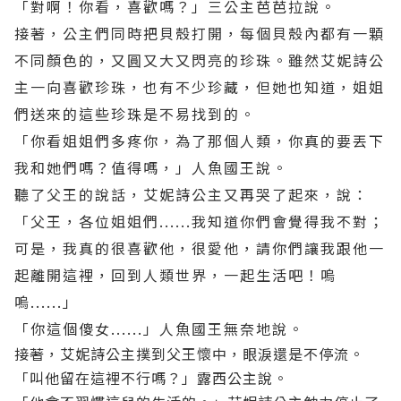
「對啊！你看，喜歡嗎？」三公主芭芭拉說。
接著，公主們同時把貝殼打開，每個貝殼內都有一顆
不同顏色的，又圓又大又閃亮的珍珠。雖然艾妮詩公
主一向喜歡珍珠，也有不少珍藏，但她也知道，姐姐
們送來的這些珍珠是不易找到的。
「你看姐姐們多疼你，為了那個人類，你真的要丟下
我和她們嗎？值得嗎，」人魚國王說。
聽了父王的說話，艾妮詩公主又再哭了起來，說：
「父王，各位姐姐們......我知道你們會覺得我不對；
可是，我真的很喜歡他，很愛他，請你們讓我跟他一
起離開這裡，回到人類世界，一起生活吧！嗚
嗚......」
「你這個傻女......」人魚國王無奈地說。
接著，艾妮詩公主撲到父王懷中，眼淚還是不停流。
「叫他留在這裡不行嗎？」露西公主說。