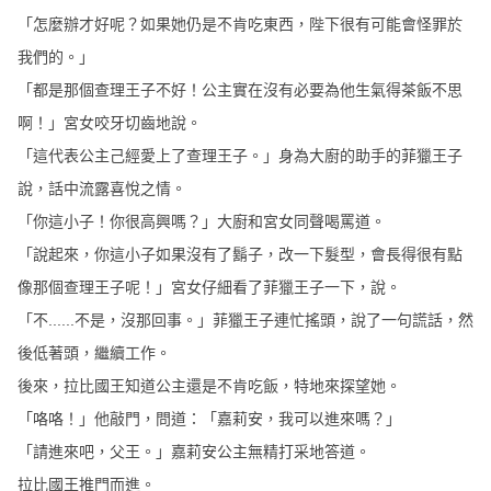
「怎麼辦才好呢？如果她仍是不肯吃東西，陛下很有可能會怪罪於
我們的。」
「都是那個查理王子不好！公主實在沒有必要為他生氣得茶飯不思
啊！」宮女咬牙切齒地說。
「這代表公主己經愛上了查理王子。」身為大廚的助手的菲獵王子
說，話中流露喜悅之情。
「你這小子！你很高興嗎？」大廚和宮女同聲喝罵道。
「說起來，你這小子如果沒有了鬍子，改一下髮型，會長得很有點
像那個查理王子呢！」宮女仔細看了菲獵王子一下，說。
「不......不是，沒那回事。」菲獵王子連忙搖頭，說了一句謊話，然
後低著頭，繼續工作。
後來，拉比國王知道公主還是不肯吃飯，特地來探望她。
「咯咯！」他敲門，問道：「嘉莉安，我可以進來嗎？」
「請進來吧，父王。」嘉莉安公主無精打采地答道。
拉比國王推門而進。