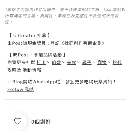
*本站之內容由作者所提供，並不代表本站的立場。因此本站對
所有博客的立場、真實性、準確性及完整性不負任何法律責
任。
【 U Creator 招募 】
出Post賺現金獎賞 l
登記《社群創作有價企劃》
【 睇Post + 參加品牌活動 】
瀏覽更多社群
打卡
丶
旅遊
丶
美食
丶
親子
丶
寵物
丶
扮靚
攻略
及
活動情報
U Blog開咗WhatsApp啦！發掘更多吃喝玩樂資訊！
Follow 我哋
！
0個讚好