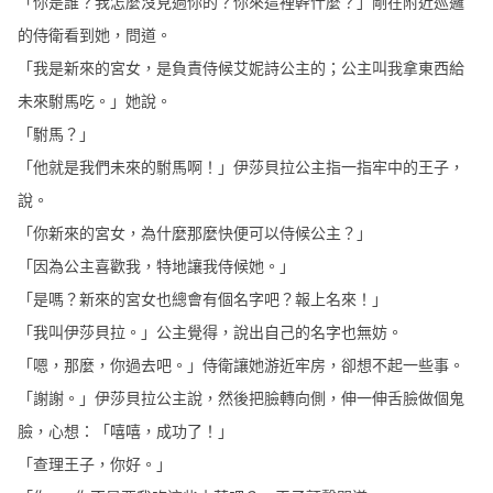
「你是誰？我怎麼沒見過你的？你來這裡幹什麼？」剛在附近巡邏
的侍衛看到她，問道。
「我是新來的宮女，是負責侍候艾妮詩公主的；公主叫我拿東西給
未來駙馬吃。」她說。
「駙馬？」
「他就是我們未來的駙馬啊！」伊莎貝拉公主指一指牢中的王子，
說。
「你新來的宮女，為什麼那麼快便可以侍候公主？」
「因為公主喜歡我，特地讓我侍候她。」
「是嗎？新來的宮女也總會有個名字吧？報上名來！」
「我叫伊莎貝拉。」公主覺得，說出自己的名字也無妨。
「嗯，那麼，你過去吧。」侍衛讓她游近牢房，卻想不起一些事。
「謝謝。」伊莎貝拉公主說，然後把臉轉向側，伸一伸舌臉做個鬼
臉，心想：「嘻嘻，成功了！」
「查理王子，你好。」