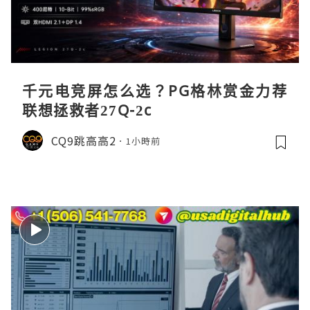
千元电竞屏怎么选？PG格林赏金力荐
联想拯救者27Q-2c
CQ9跳高高2
1小時前