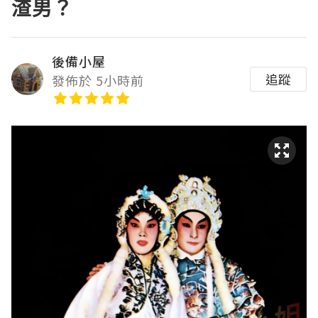
渣男？
後備小屋
追蹤
發佈於 5小時前