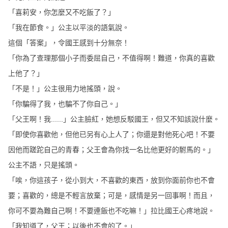
「喜莉安，你怎麼又不吃飯了？」
「我在節食。」公主以平淡的語氣說。
這個「答案」，令國王感到十分無奈！
「你為了查理那個小子而委屈自己，不值得啊！難道，你真的喜歡
上他了？」
「不是！」公主很用力地搖頭，說。
「你騙得了我，也騙不了你自己。」
「父王啊！我......」公主臉紅，她想反駁國王，但又不知該說什麼。
「即使你喜歡他，但他已另有心上人了；你還是對他死心吧！不要
因他而蹉跎自己的青春；父王會為你找一名比他更好的駙馬的。」
公主不語，只是搖頭。
「唉，你這孩子，從小到大，不喜歡的東西，放到你面前你也不會
要；喜歡的，總是不輕言放棄；可是，感情是另一回事啊！而且，
你可不要為難自己啊！不要連飯也不吃嘛！」拉比國王心疼地說。
「我知道了，父王；以後也不會的了。」