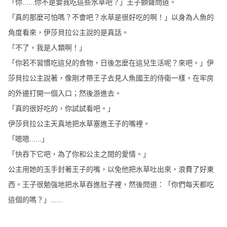
「你......你不是要我吃這些水草吧？」王子顫聲問道。
「真的那麼可怕嗎？不會吧？水草是很好吃的啊！」以身為人魚的
角度看來，伊莎貝拉公主說的是真話。
「不了，我是人類啊！」
「你若不習慣吃這兒的食物，日後怎麼在這兒生活呢？來吧。」伊
莎貝拉公主說著，像剛才帶王子去見人魚國王的侍衛一樣，在牢房
的外邊打開一個入口；然後游進去。
「真的很好吃的，你試試看吧。」
伊莎貝拉公主天真地把水草塞進王子的嘴裡。
「嗯嗯......」
「快吞下它吧，為了你和公主之間的愛情。」
公主用她的玉手封著王子的嘴，以免他把水草吐出來，浪費了好東
西。
王子很勉強地把水草吞進肚子裡，然後問道：「你們每天都吃
這個的嗎？」......