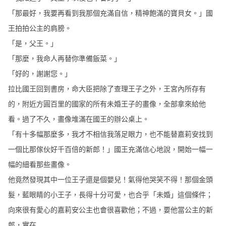
「那最好，我要再看到我那個充滿自信，精神飽滿的寶貝女。」國
王拍拍公主的肩膀。
「是，父王。」
「那麼，我命人再替你準備飯菜。」
「好的，謝謝您。」
拉比國王回到書房，命大臣把除了查理王子之外，王宮內所存有
的，附近方圓百里的國家的所有未婚王子的畫像，全部拿來給他
看。過了不久，畫像堆滿在國王的辦公桌上。
「有十多幅那麼多，我才不相信我落足眼力，也不能替嘉莉安找到
一個比那傢伙好千百倍的新郎！」國王充滿信心地說，開始一幅一
幅的細看那些畫像。
他竟然發現其中一位王子還是個嬰兒！氣得他哭笑不得！
那個金頭
髮，藍眼睛的小王子，長得十分可愛，也合乎「未婚」這個條件；
向來很有愛心的嘉莉安公主也會很喜歡他；不過，要他當公主的新
郎，實在......