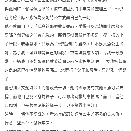
對公主看不上眼，國王怕她嫁不出去」；那是萬萬不能的！
與此同時，覺得傷腦筋的，還有被囚於海中牢房的查理王子；他仍
在考慮，應不應該為艾妮詩公主放棄自己的一切。
他不禁問自己：「我真的那麼愛艾妮詩，愛得可以為她而什麼都不
要嗎？還是如之前冒充我的，那個長得跟我差不多是一模一樣的小
子所說，我要娶她，只是為了想報恩呢？雖然，原本是人魚公主的
她，為了我，可以離開自己的國家，並設法變成人類，令我十分感
動，不過我可不能永遠也戴著這個東西在水裡生活吧......要我拖著假
的魚的尾巴在這兒當駙馬嗎......怎麼行？父王和母后，只得我一個兒
子......」
他想到，艾妮詩公主為他放棄一切，她的國家仍有其他人魚可以支
撐；而他自己呢？身為獨子，可以做出同樣的事情嗎？而且，當他
想像到自己長著魚尾把的樣子時，更不禁冒出冷汗！
這時，一條他不認識的，看來年紀跟艾妮詩公主差不多的美人魚，
捧著一些水草，游近牢房。