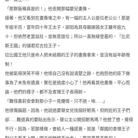
「那群飯桶真是的！」他丟開那幅嬰兒畫像。
接著，他又看到在畫像堆之中，有一幅的主人公是位老公公！那是
年逾半百，當年四十年王太子，卻因為其母親謝茜女王雖年逾九
十，但依然老當益壯，並無意退位；所以一直無緣登基的，「比尼
斯王國」的儲君尼古拉王子。
拉比國王他只是命人把未結婚的王子的畫像拿來，並沒有設年齡限
制！
他被氣得哭笑不得！他怪自己沒有說清楚之餘，也抱怨他的臣下做
事為了未免有遺漏，實在是過度小心了！他再看其他畫像，平心而
論，他們的樣子，都不及查理王子長得帥。
「難怪嘉莉安會對那小子一見鍾情，只不過，唉......」
他很傷腦筋，因為，他說過要替女兒找個好駙馬，但附近的王子們
卻......難道真的要貼出告示，替公主公開招駙馬嗎？他想了想，覺得
不行，因為，若那樣做，會給人一種感覺，就是「鄰國的查理王子