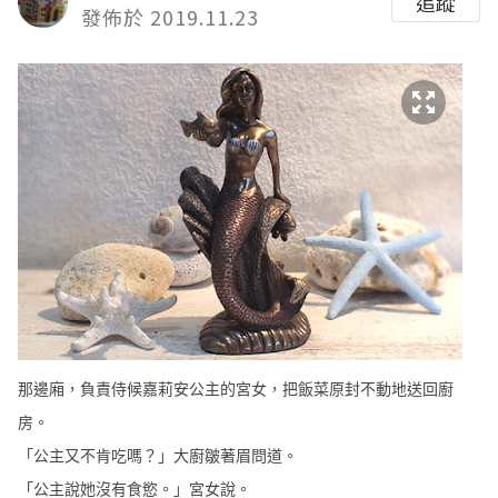
追蹤
發佈於 2019.11.23
那邊廂，負責侍候嘉莉安公主的宮女，把飯菜原封不動地送回廚
房。
「公主又不肯吃嗎？」大廚皺著眉問道。
「公主說她沒有食慾。」宮女說。