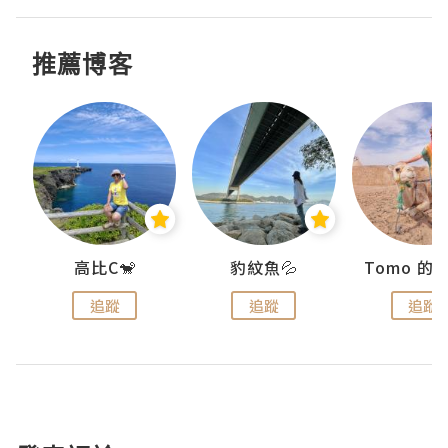
推薦博客
)
高比C🐒
豹紋魚💦
追蹤
追蹤
追蹤