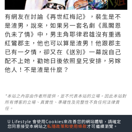
有網友在討論《再世紅梅記》，裴生是不
是渣男，說來，如果另一套名劇《鳯閣恩
仇未了情》中，男主角耶律君雄沒有重遇
紅鸞郡主，他也可以算是渣男！他跟郡主
已有一夕情，卻又在《送別》一幕說自己
配不上她，勸她日後依照皇兄安排，另嫁
他人！不是渣是什麼？ ​​​
*本站之內容由作者所提供，並不代表本站的立場。因此本站對
所有博客的立場、真實性、準確性及完整性不負任何法律責
任。
U Lifestyle 會使用Cookies來改善您的網站體驗，請確定
【 U Creator 招募 】
您同意接受本網站之
私隱政策和使用條款
才可繼續瀏覽。
出Post賺現金獎賞 l
登記《社群創作有價企劃》