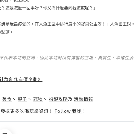
王？這是怎麼一回事呀？你又為什麼要向我道歉呢？」
妮詩是我最疼愛的，在人魚王室中排行最小的寶貝公主呀！」人魚國王說
地點頭。
並不代表本站的立場。因此本站對所有博客的立場、真實性、準確性
社群創作有價企劃》
】
丶
美食
丶
親子
丶
寵物
丶
扮靚攻略
及
活動情報
p啦！發掘更多吃喝玩樂資訊！
Follow 我哋
！