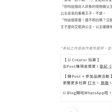
「你叫這個非人非魚的怪物做父
公主呆呆的看著王子，不語。
「你這個笨蛋！還不明白嗎？艾
王子望向艾妮詩公主，公主緩緩
*本站之內容由作者所提供，
【 U Creator 招募 】
出Post賺現金獎賞 l
登記《
【 睇Post + 參加品牌活動 
瀏覽更多社群
打卡
丶
旅遊
U Blog開咗WhatsAp