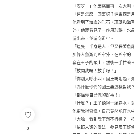
「哎呀！」他因痛而再一次大叫
「這是怎麼一回事呀？這東西是
他看到了海底的岩石，珊瑚和海
外，他褱看見了一座用珍珠、水
游出來，並游向監牢。
「這隻上半身是人，但又長著魚
那條人魚游到監牢外，在監牢的
套在王子的頭上，然後一手拉著
「放開我呀！放手呀！」
「你別大呼小叫，國王吩咐過，
「為什麼你們的國王要這樣對我
「都怪你自己做的好事！」
「什麼？」王子聽得一頭霧水，
他更覺得奇怪，自己竟然能在水
「大膽，看到陛下還不行禮？」
「依照人類的做法，參見國王好
0