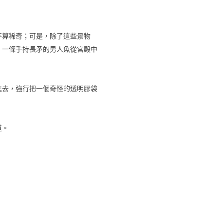
不算稀奇；可是，除了這些景物
！一條手持長矛的男人魚從宮殿中
進去，強行把一個奇怪的透明膠袋
道。