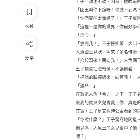
王子一動也不動，因為，他眼前
「國王叫你下跪呀！你聽不到嗎
「你們實在太無禮了！」王子罵
收藏
「這裡不是你的世界，你最好學
「遵命！」
「放開我！」王子掙扎著，大叫
人魚國王見狀，叫來了多名侍衛
分享
「抬起頭來！面向我！」人魚國
王子刻意把臉轉側，不讓他看。
「把他的臉擰過來，向著我！」
「遵命！」
在數尾人魚「合力」之下，王子
麼我的寶貝女兒會愛上你！真是
其實，王子是艾妮詩公主看到的
「你說什麼？」王子驚訝地問道
他以為，人魚王的女兒看中了他
呢？」