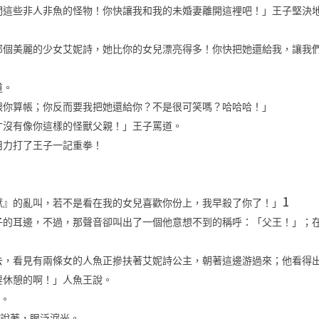
們這些非人非魚的怪物！你快讓我和我的未婚妻離開這裡吧！」王子堅決
那個美麗的少女艾妮詩，她比你的女兒漂亮得多！你快把她還給我，讓我
道。
跟你算帳；你反而要我把她還給你？不是很可笑嗎？哈哈哈！」
才沒有像你這樣的怪獸父親！」王子罵道。
用力打了王子一記重拳！
。
1
獸』的亂叫，若不是看在我的女兒喜歡你份上，我早殺了你了！」
子的耳邊，不過，那聲音卻叫出了一個他意想不到的稱呼：「父王！」；
去，看見有兩條女的人魚正摻扶著艾妮詩公主，朝著這邊游過來；他看得
要休憩的啊！」人魚王說。
腦。
公主說著，眼泛淚光。