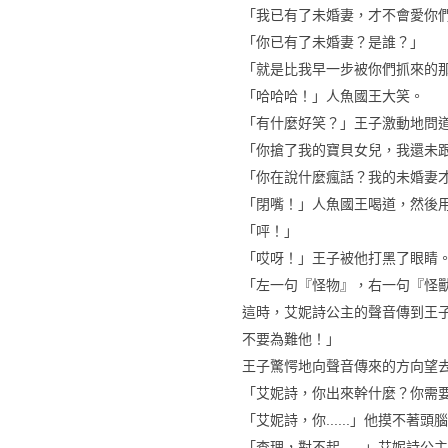
「我已有了未婚妻，才不會愛你
「你已有了未婚妻？是誰？」
「就是比我早一步被你們抓來的
「哈哈哈！」人魚國王大笑。
「有什麼好笑？」王子激動地問
「你搶了我的寶貝女兒，我還未
「你在說什麼瘋話？我的未婚妻
「閉嘴！」人魚國王喝道，然後
「呯！」
「哎呀！」王子被他打黑了眼睛
「左一句『怪物』，右一句『怪
這時，艾妮詩公主的聲音傳到王
不要為難他！」
王子驚愕地向聲音傳來的方向望
「艾妮詩，你出來幹什麼？你需
「艾妮詩，你......」他摸不著頭
「查理，對不起......」艾妮詩