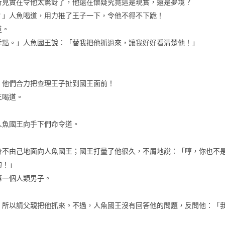
所見實在令他太驚訝了，他還在懷疑究竟這是現實，還是夢境？
？」人魚喝道，用力推了王子一下，令他不得不下跪！
道。
乖點。」人魚國王說：「替我把他抓過來，讓我好好看清楚他！」
。
，他們合力把查理王子扯到國王面前！
王喝道。
人魚國王向手下們命令道。
身不由己地面向人魚國王；國王打量了他很久，不屑地說：「哼，你也不
的！」
第一個人類男子。
。
不過，
，所以請父親把他抓來。
人魚國王沒有回答他的問題，反問他：「