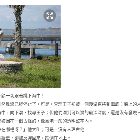
不顧一切跟著跳下海中！
雖然風浪已經停止了，可是，查理王子卻被一個漩渦直捲到海底；船上的
海中，向下潛，找尋王子；但他們潛到可以潛的最深深度，還是沒有發現
己被困在一個古怪的，像氣泡一般的透明監牢內。
你在哪裡呀？」他大叫；可是，沒有人理會他。
明牆壁，卻被反彈回來，跌倒在地上。