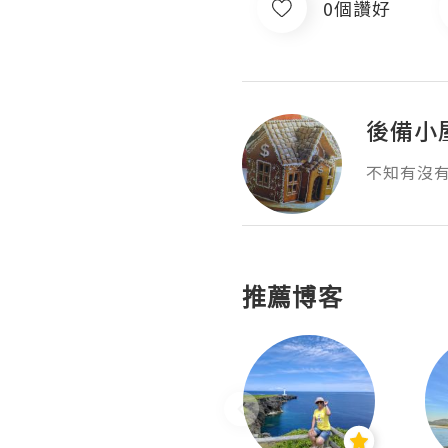
0個讚好
後備小
不知有沒
推薦博客