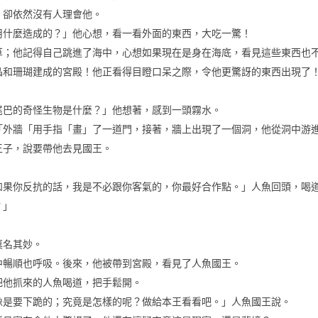
，卻依然沒有人理會他。
用什麼造成的？」他心想，看一看外面的東西，大吃一驚！
草；他記得自己跳進了海中，心想如果現在是身在海底，看見這些東西也
晶和珊瑚建成的宮殿！
他正看得目瞪口呆之際，令他更驚訝的東西出現了
尾巴的奇怪生物是什麼？」他想著，感到一頭霧水。
「外牆「用手指「畫」了一道門，接著，牆上出現了一個洞，他從洞中游
王子，說要帶他去見國王。
如果你反抗的話，我是不必跟你客氣的，你最好合作點。」人魚回頭，喝
？」
莫名其妙。
後來，
中暢順也呼吸。
他被帶到宮殿，看見了人魚國王。
把他抓來的人魚喝道，把手鬆開。
像是要下跪的；究竟是怎樣的呢？做給本王看看吧。」人魚國王說。