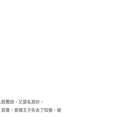
人既驚訝，又莫名其妙。
其實，
。
查理王子失去了知覺，被