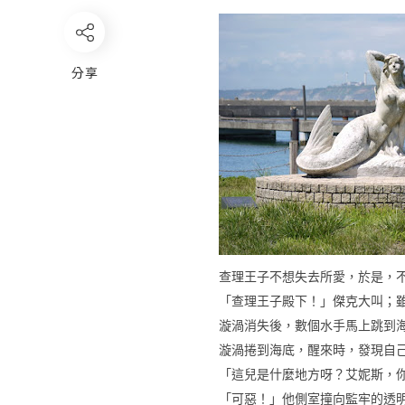
分享
查理王子不想失去所愛，於是，
「查理王子殿下！」傑克大叫；
漩渦消失後，數個水手馬上跳到
漩渦捲到海底，醒來時，發現自
「這兒是什麼地方呀？艾妮斯，
「可惡！」他側室撞向監牢的透