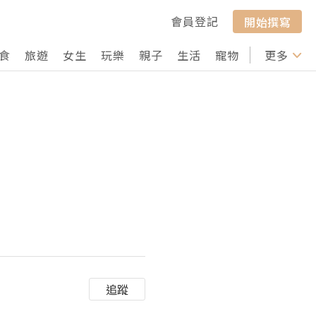
會員登記
開始撰寫
食
旅遊
女生
玩樂
親子
生活
寵物
行山
更多
打卡
追蹤