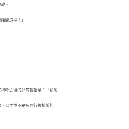
地說。
們離開這裡！」
在稱呼之後的那句說話是：「請您
出，公主並不是被強行拉扯著的。