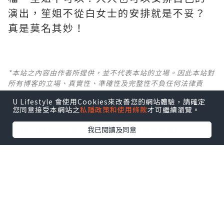
演出，笙姐不從白女士的安排就是不妥？
真是莫名其妙！ ​​​
*本站之內容由作者所提供，並不代表本站的立場。因此本站對
所有博客的立場、真實性、準確性及完整性不負任何法律責
任。
U Lifestyle 會使用Cookies來改善您的網站體驗，請確定
您同意接受本網站之
私隱政策和使用條款
才可繼續瀏覽。
【 U Creator 招募 】
我已閱讀及同意
出Post賺現金獎賞 l
登記《社群創作有價企劃》
【 睇Post + 參加品牌活動 】
瀏覽更多社群
打卡
丶
旅遊
丶
美食
丶
親子
丶
寵物
丶
扮靚
攻略
及
活動情報
U Blog開咗WhatsApp啦！發掘更多吃喝玩樂資訊！
Follow 我哋
！