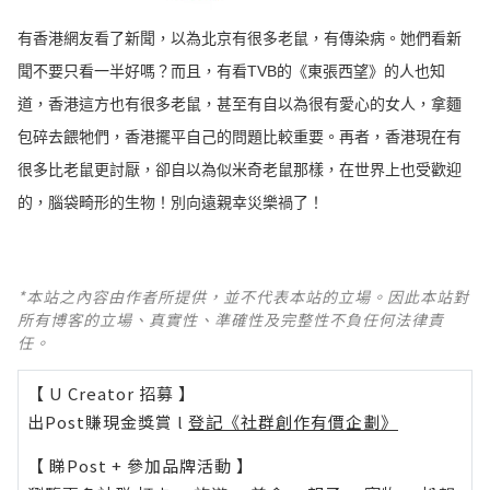
有香港網友看了新聞，以為北京有很多老鼠，有傳染病。她們看新
聞不要只看一半好嗎？而且，有看TVB的《東張西望》的人也知
道，香港這方也有很多老鼠，甚至有自以為很有愛心的女人，拿麵
包碎去餵牠們，香港擺平自己的問題比較重要。再者，香港現在有
很多比老鼠更討厭，卻自以為似米奇老鼠那樣，在世界上也受歡迎
的，腦袋畸形的生物！別向遠親幸災樂禍了！
*本站之內容由作者所提供，並不代表本站的立場。因此本站對
所有博客的立場、真實性、準確性及完整性不負任何法律責
任。
【 U Creator 招募 】
出Post賺現金獎賞 l
登記《社群創作有價企劃》
【 睇Post + 參加品牌活動 】