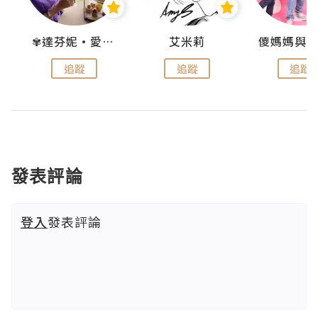
點滴
✾達芬妮•愛孩子•愛生活✾
艾米莉
追蹤
追蹤
追蹤
發表評論
登入
發表評論