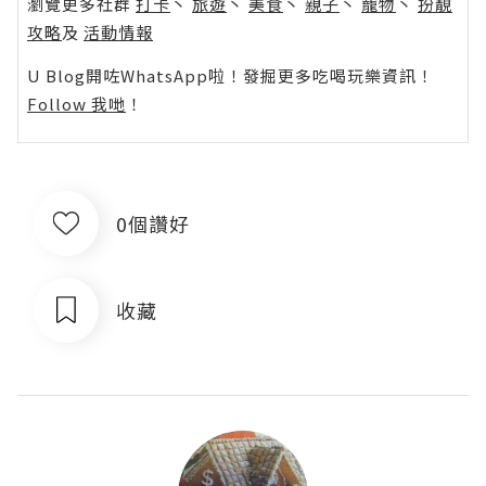
瀏覽更多社群
打卡
丶
旅遊
丶
美食
丶
親子
丶
寵物
丶
扮靚
攻略
及
活動情報
U Blog開咗WhatsApp啦！發掘更多吃喝玩樂資訊！
Follow 我哋
！
0個讚好
收藏