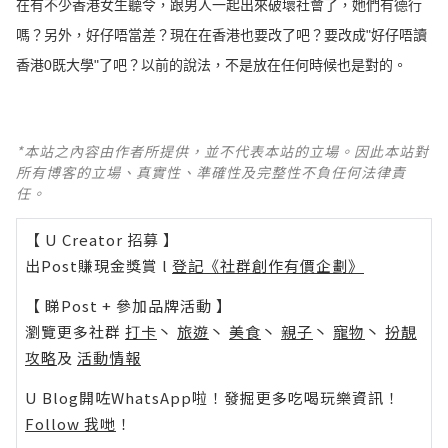
在有不少香港女生聽令，跟男人一起出來破壞社會了，她們有德行
嗎？另外，好仔唔當差？現在在香港也要改了吧？要改成"好仔唔讀
香港0既大學"了吧？以前的說法，不是放在任何時候也是對的。
*本站之內容由作者所提供，並不代表本站的立場。因此本站對
所有博客的立場、真實性、準確性及完整性不負任何法律責
任。
【 U Creator 招募 】
出Post賺現金獎賞 l
登記《社群創作有價企劃》
【 睇Post + 參加品牌活動 】
瀏覽更多社群
打卡
丶
旅遊
丶
美食
丶
親子
丶
寵物
丶
扮靚
攻略
及
活動情報
U Blog開咗WhatsApp啦！發掘更多吃喝玩樂資訊！
Follow 我哋
！