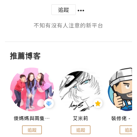
追蹤
不知有沒有人注意的新平台
推薦博客
點滴
儍媽媽與兩隻小魔怪之家
艾米莉
追蹤
追蹤
追蹤