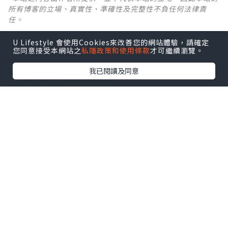
所有博客的立場、真實性、準確性及完整性不負任何法律責
任。
U Lifestyle 會使用Cookies來改善您的網站體驗，請確定
【 U Creator 招募 】
您同意接受本網站之
私隱政策和使用條款
才可繼續瀏覽。
出Post賺現金獎賞 l
登記《社群創作有價企劃》
我已閱讀及同意
【 睇Post + 參加品牌活動 】
瀏覽更多社群
打卡
丶
旅遊
丶
美食
丶
親子
丶
寵物
丶
扮靚
攻略
及
活動情報
U Blog開咗WhatsApp啦！發掘更多吃喝玩樂資訊！
Follow 我哋
！
0個讚好