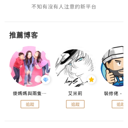
不知有沒有人注意的新平台
推薦博客
點滴
儍媽媽與兩隻小魔怪之家
艾米莉
追蹤
追蹤
追蹤