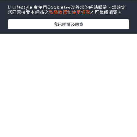
攻略
及
活動情報
U Lifestyle 會使用Cookies來改善您的網站體驗，請確定
您同意接受本網站之
私隱政策和使用條款
才可繼續瀏覽。
U Blog開咗WhatsApp啦！發掘更多吃喝玩樂資訊！
Follow 我哋
！
我已閱讀及同意
0個讚好
收藏