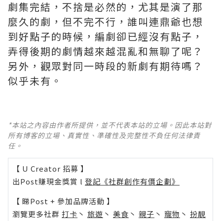
劇集完結，不捨是必然的，尤其是演了那
麼久的劇，但不完不行，誰叫連鼎爺也想
到好點子的時候，編劇卻已經沒有點子，
弄得後期的劇情越來越混亂和無聊了呢？ ​​​
另外，觀眾對同一時段的新劇有期待嗎？
似乎未有。
*本站之內容由作者所提供，並不代表本站的立場。因此本站對
所有博客的立場、真實性、準確性及完整性不負任何法律責
任。
【 U Creator 招募 】
出Post賺現金獎賞 l
登記《社群創作有價企劃》
【 睇Post + 參加品牌活動 】
瀏覽更多社群
打卡
丶
旅遊
丶
美食
丶
親子
丶
寵物
丶
扮靚