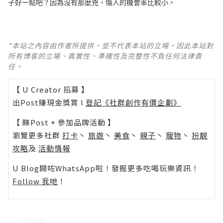
子好一點吧？因為沒有那麼兇，傷人的機會率比較小。
*本站之內容由作者所提供，並不代表本站的立場。因此本站對
所有博客的立場、真實性、準確性及完整性不負任何法律責
任。
【 U Creator 招募 】
出Post賺現金獎賞 l
登記《社群創作有價企劃》
【 睇Post + 參加品牌活動 】
瀏覽更多社群
打卡
丶
旅遊
丶
美食
丶
親子
丶
寵物
丶
扮靚
攻略
及
活動情報
U Blog開咗WhatsApp啦！發掘更多吃喝玩樂資訊！
Follow 我哋
！