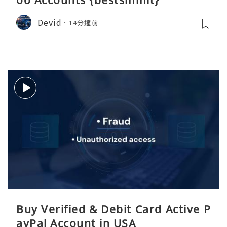
oo Accounts {bestsmmit}
Devid
14分鐘前
Buy Verified & Debit Card Active P
ayPal Account in USA