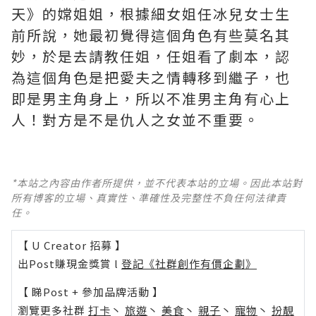
天》的嫦姐姐，根據細女姐任冰兒女士生
前所說，她最初覺得這個角色有些莫名其
妙，於是去請教任姐，任姐看了劇本，認
為這個角色是把愛夫之情轉移到繼子，也
即是男主角身上，所以不准男主角有心上
人！對方是不是仇人之女並不重要。
*本站之內容由作者所提供，並不代表本站的立場。因此本站對
所有博客的立場、真實性、準確性及完整性不負任何法律責
任。
【 U Creator 招募 】
出Post賺現金獎賞 l
登記《社群創作有價企劃》
【 睇Post + 參加品牌活動 】
瀏覽更多社群
打卡
丶
旅遊
丶
美食
丶
親子
丶
寵物
丶
扮靚