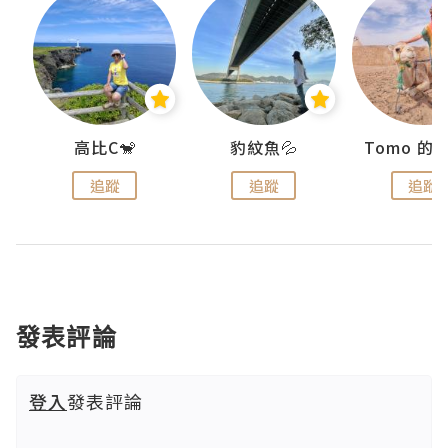
)
高比C🐒
豹紋魚💦
追蹤
追蹤
追蹤
發表評論
登入
發表評論