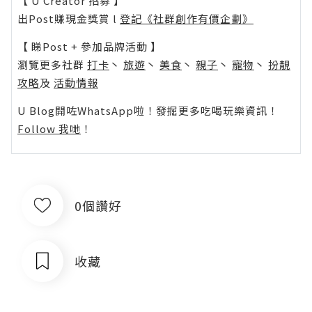
【 U Creator 招募 】
出Post賺現金獎賞 l
登記《社群創作有價企劃》
【 睇Post + 參加品牌活動 】
瀏覽更多社群
打卡
丶
旅遊
丶
美食
丶
親子
丶
寵物
丶
扮靚
攻略
及
活動情報
U Blog開咗WhatsApp啦！發掘更多吃喝玩樂資訊！
Follow 我哋
！
0個讚好
收藏