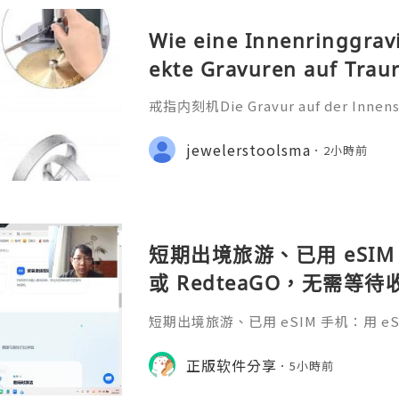
Wie eine Innenringgrav
ekte Gravuren auf Trau
戒指内刻机Die Gravur auf der Innensei
ehr als nur eine technische Bearbei
iche Botschaft, die oft ein Datum
jewelerstoolsma
2小時前
nderen Satz oder ein Symb
短期出境旅游、已用 eSIM 
或 RedteaGO，无需等
码 + 通话短信”（如打车
短期出境旅游、已用 eSIM 手机：用 eSIM
络）：优先 RedteaGO
等待收货。需要“当地号码 + 通话短
络）：优先 RedteaGO（明确提供
正版软件分享
餐）。长
5小時前
公数字游民，或手机不支持 eSIM：用 
方便在不同国家切换号码与套餐 全球流量卡 ht