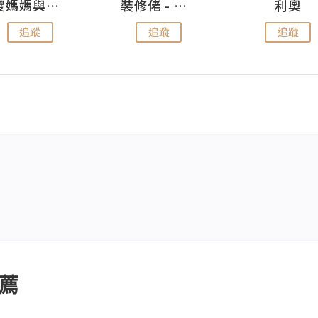
儍媽媽與兩隻小魔怪之家
裝修佬 - 香港一站式網上裝修平台
利奧
追蹤
追蹤
追蹤
薦