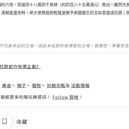
價的六倍，高達四十八萬四千英鎊（約四百八十五萬港元）售出。雖然大
。清朝是盛世時，英大使曾經把乾隆皇贈予英國國王的玉如意當成石頭；
並不代表本站的立場。因此本站對所有博客的立場、真實性、準確性
社群創作有價企劃》
】
丶
美食
丶
親子
丶
寵物
丶
扮靚攻略
及
活動情報
p啦！發掘更多吃喝玩樂資訊！
Follow 我哋
！
收藏