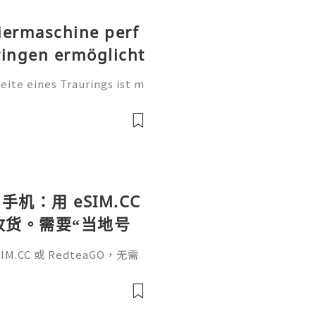
iermaschine perf
ringen ermöglicht
te eines Traurings ist m
tung. Sie ist eine persönl
, einen Namen, einen beso
手机：用 eSIM.CC
待收货。需要“当地号
、外卖、客户联
.CC 或 RedteaGO，无需
（明确提供通话短信套
信”（如打车、外卖、客户联
通话短信套餐）。长期多国移动办
Xesim，一次收货长期使用，
tps://esim.redteag