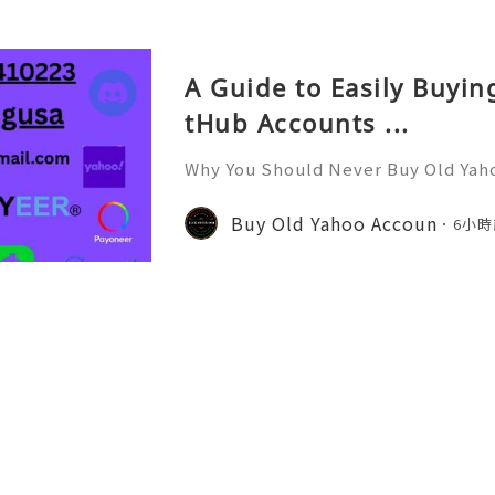
o.com/?c=q4apir8k
A Guide to Easily Buyi
tHub Accounts ...
Why You Should Never Buy Old Yah
ntinues to be used by millions of 
onal communication, business cor
Buy Old Yahoo Accoun
6小時
ccount recovery. Because of