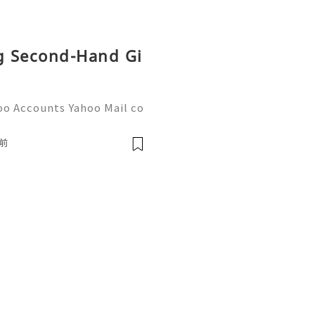
ng Second-Hand Gi
oo Accounts Yahoo Mail co
people worldwide for pers
respondence, and online a
前