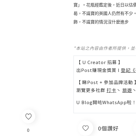
寶」。花瓶經鑑定後，近日以估
曷，不識寶的英國人仍然有不少
飾，不識寶的情況沒什麼進步
*本站之內容由作者所提供，
【 U Creator 招募 】
出Post賺現金獎賞 l
登記《
【 睇Post + 參加品牌活動 
瀏覽更多社群
打卡
丶
旅遊
U Blog開咗WhatsAp
0個讚好
0