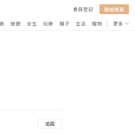
會員登記
開始撰寫
食
旅遊
女生
玩樂
親子
生活
寵物
行山
更多
打卡
追蹤