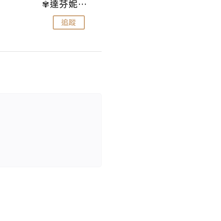
✾達芬妮•愛孩子•愛生活✾
wendysugar享受生活gogogo
追蹤
追蹤