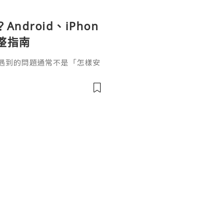
面因素
Android、iPhon
整指南
正容易遇到的問題通常不是「怎樣安
、哪些權限需要開啟、為甚麼
應該怎樣處理。