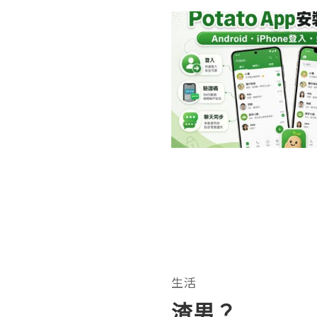
生活
渣男？