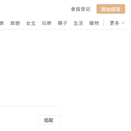
會員登記
開始撰寫
食
旅遊
女生
玩樂
親子
生活
寵物
行山
更多
打卡
追蹤