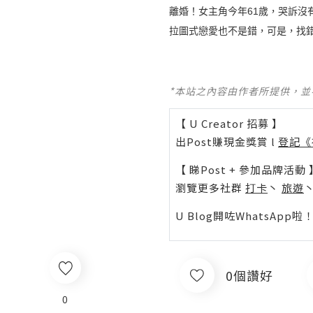
離婚！女主角今年61歲，哭訴
拉圖式戀愛也不是錯，可是，找
*本站之內容由作者所提供，
【 U Creator 招募 】
出Post賺現金獎賞 l
登記《
【 睇Post + 參加品牌活動 
瀏覽更多社群
打卡
丶
旅遊
U Blog開咗WhatsAp
0個讚好
0