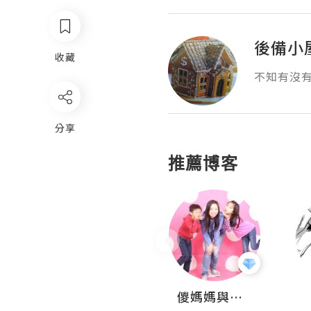
後備小
收藏
不知有沒
分享
推薦博客
Hahakelly的生活點滴
儍媽媽與兩隻小魔怪之家