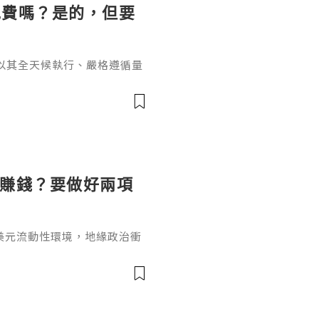
免費嗎？是的，但要
以其全天候執行、嚴格遵循量
效盈利的利器。然而，在決定
的問題橫亙在每位交易者面前
單的"是"或"否"所能概括，
藏的風險成本。EA獲取與使
為全球主流交易軟體，其本身
麼賺錢？要做好兩項
美元流動性環境，地緣政治衝
市場對更高更久利率路徑的定
數據顯著回落的現象，否則金
期內迅速改變，這也是為什麼
到底做空黃金怎麼賺錢呢？選
臺是交易黃金的前提，所以無