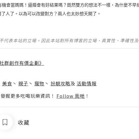
沒有機會當媽媽！逼婚會有好結果嗎？既然雙方的想法不一樣，為什麼不早
錯了人了。以為可以改變對方？兩人也太妙想天開了。
並不代表本站的立場。因此本站對所有博客的立場、真實性、準確性
社群創作有價企劃》
】
丶
美食
丶
親子
丶
寵物
丶
扮靚攻略
及
活動情報
p啦！發掘更多吃喝玩樂資訊！
Follow 我哋
！
收藏