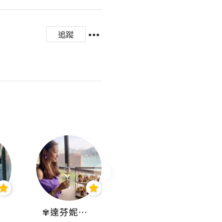
追蹤
✾達芬妮•愛孩子•愛生活✾
wendysugar享受生活gogogo