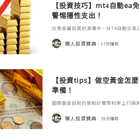
【投資技巧】mt4自動ea
警惕隱性支出！
在貴金屬投資的浪潮中，MT4自動交易
化規則的特性，成為無數投資者追求高
啟用這把"智能鑰匙"之前，一個最基礎
懶人投資寶典
17分鐘前
——mt4自動ea免費嗎？答案並非一句簡
它關乎軟體獲取、運行環境以及背後隱
用：核心免費但需警惕隱性支出MT4作
及多數EA程式的下載均是免
【投資tips】做空黃金怎
準備！
國際黃金目前仍受制於實際利率上行與
突導致的能源價格高企，進一步強化了
價，因此除非出現衝突明顯緩和或通脹
懶人投資寶典
25分鐘前
價在中軌下方運行的格局恐怕難以在短
最近很多投資者會轉向做空的原因，那
擇正規平臺做空找到一家正規優質的平