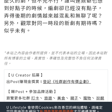
麼久的劇，但不完不行，誰叫連鼎爺也想
到好點子的時候，編劇卻已經沒有點子，
弄得後期的劇情越來越混亂和無聊了呢？ ​​​
另外，觀眾對同一時段的新劇有期待嗎？
似乎未有。
*本站之內容由作者所提供，並不代表本站的立場。因此本站對
所有博客的立場、真實性、準確性及完整性不負任何法律責
任。
【 U Creator 招募 】
出Post賺現金獎賞 l
登記《社群創作有價企劃》
【 睇Post + 參加品牌活動 】
瀏覽更多社群
打卡
丶
旅遊
丶
美食
丶
親子
丶
寵物
丶
扮靚
攻略
及
活動情報
U Lifestyle 會使用Cookies來改善您的網站體驗，請確定
您同意接受本網站之
私隱政策和使用條款
才可繼續瀏覽。