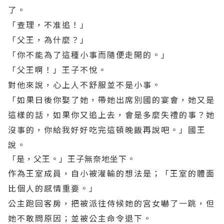
了。
「查理，不准追！」
「父王，為什麼？」
「你不能為了這種小事而隨便走開的。」
「父王啊！」王子不悅。
對他來說，心上人不舒服並不是小事。
「如果日後你娶了她，帶她出席別國的宴會，她又是
這樣的話，如果你又追上去，會是多麼失禮的事？她
沒事的，你給我好好吃完這頓晚飯再說吧。」國王
說。
「是，父王。」王子無奈地坐下。
作為王室成員，自小被灌輸的想法是；「王室的體面
比個人的感情重要。」
公主跑回客房，把被派往侍候她的宮女嚇了一跳，但
她不敢問原因；並被公主命令退下。