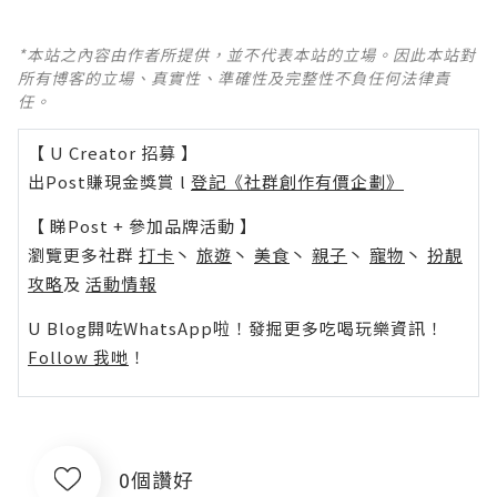
*本站之內容由作者所提供，並不代表本站的立場。因此本站對
所有博客的立場、真實性、準確性及完整性不負任何法律責
任。
【 U Creator 招募 】
出Post賺現金獎賞 l
登記《社群創作有價企劃》
【 睇Post + 參加品牌活動 】
瀏覽更多社群
打卡
丶
旅遊
丶
美食
丶
親子
丶
寵物
丶
扮靚
攻略
及
活動情報
U Blog開咗WhatsApp啦！發掘更多吃喝玩樂資訊！
Follow 我哋
！
0個讚好