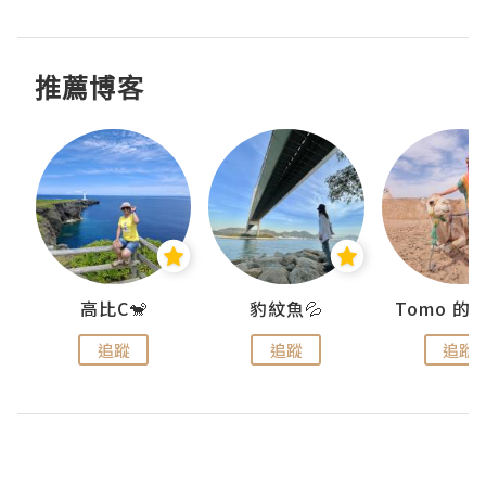
推薦博客
)
高比C🐒
豹紋魚💦
追蹤
追蹤
追蹤