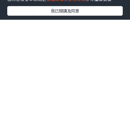
U Blog開咗WhatsApp啦！發掘更多吃喝玩樂資訊！
Follow 我哋
！
我已閱讀及同意
0個讚好
收藏