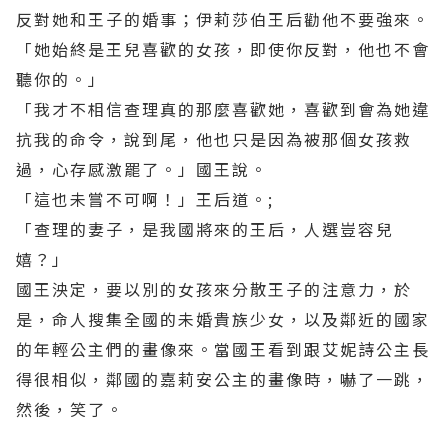
反對她和王子的婚事；伊莉莎伯王后勸他不要強來。
「她始終是王兒喜歡的女孩，即使你反對，他也不會
聽你的。」
「我才不相信查理真的那麼喜歡她，喜歡到會為她違
抗我的命令，說到尾，他也只是因為被那個女孩救
過，心存感激罷了。」國王說。
「這也未嘗不可啊！」王后道。
;
「查理的妻子，是我國將來的王后，人選豈容兒
嬉？」
國王泱定，要以別的女孩來分散王子的注意力，於
是，命人搜集全國的未婚貴族少女，以及鄰近的國家
的年輕公主們的畫像來。當國王看到跟艾妮詩公主長
得很相似，鄰國的嘉莉安公主的畫像時，嚇了一跳，
然後，笑了。