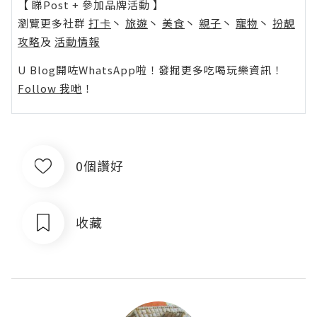
【 睇Post + 參加品牌活動 】
瀏覽更多社群
打卡
丶
旅遊
丶
美食
丶
親子
丶
寵物
丶
扮靚
攻略
及
活動情報
U Blog開咗WhatsApp啦！發掘更多吃喝玩樂資訊！
Follow 我哋
！
0個讚好
收藏