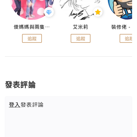
點滴
儍媽媽與兩隻小魔怪之家
艾米莉
追蹤
追蹤
追蹤
發表評論
登入
發表評論