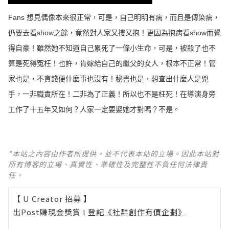
Fans 想見偶像本來很正常，可是，自己明明有病，而且是傳染病，
仍要去看show之餘，竟然對人家又摟又抱！更因為抱病看show而覺
得自豪！雖然她不知道自己累死了一條小生命，可是，被殺了也不
算是死得冤枉！也許，肯嫁給自己的繼父的女人，根本不正常！管
家也是，不貪錢便什麼事也沒有！秘書也是，想查出什麼人是兇
手，一非職責所在！二非為了正義！所以也不是枉死！在導演身旁
工作了十五年又如何？人家一定要娶她才對嗎？不是。
*本站之內容由作者所提供，並不代表本站的立場。因此本站對
所有博客的立場、真實性、準確性及完整性不負任何法律責
任。
【 U Creator 招募 】
出Post賺現金獎賞 l
登記《社群創作有價企劃》