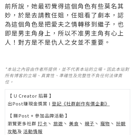
前所說，她最初覺得這個角色有些莫名其
妙，於是去請教任姐，任姐看了劇本，認
為這個角色是把愛夫之情轉移到繼子，也
即是男主角身上，所以不准男主角有心上
人！對方是不是仇人之女並不重要。
*本站之內容由作者所提供，並不代表本站的立場。因此本站對
所有博客的立場、真實性、準確性及完整性不負任何法律責
任。
【 U Creator 招募 】
出Post賺現金獎賞 l
登記《社群創作有價企劃》
【 睇Post + 參加品牌活動 】
瀏覽更多社群
打卡
丶
旅遊
丶
美食
丶
親子
丶
寵物
丶
扮靚
攻略
及
活動情報